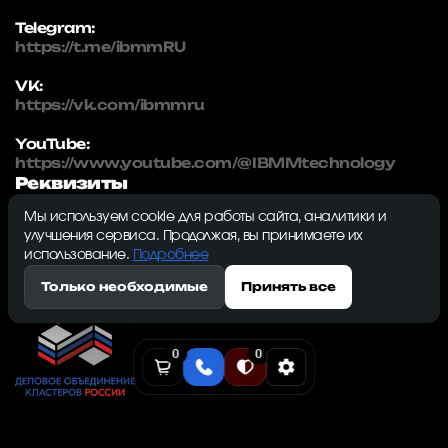
Telegram:
https://t.me/ibmmRU
VK:
https://vk.com/ibmmru
YouTube:
https://www.youtube.com/@IBMMtechnology
Реквизиты
Мы используем cookie для работы сайта, аналитики и
IBMM | technology
улучшения сервиса. Продолжая, вы принимаете их
ИНН: 5032334982
использование.
Подробнее
ОГРН: 1215000115230
Только необходимые
Принять все
143009, Московская область, г. Одинцово, ул.
Северная, д. 5, к. 3, кв. 353, ком. 1
0
0