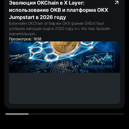
Эволюция OKChain в X Layer:
использование OKB и платформа OKX
Jumpstart в 2026 году
Блокчейн OKChain от биржи OKX (ранее OKEx) был
успешно запущен ещё в 2020 году и с тех пор прошёл
значительную..
Просмотров:: 1658