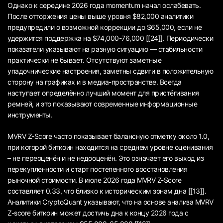
Однако к середине 2026 года momentum начал ослабевать.
После отторжения цены выше уровня $82,000 аналитики
предупредили о возможной коррекции до $65,000, если не
удержится поддержка на $74,000-76,000 [[24]]. Периодически
показатели указывают на разную ситуацию — стабильности
практически не бывает. Отсутствуют заметные
упадочнические настроения, заметны сдвиги в положительную
сторону на графиках и в медиа-пространстве. Всегда
наступает определённо лучший момент для пристёгивания
ремней, и это показывают современные информационные
инструменты.
MVRV Z-Score часто показывает балансную отметку около 1.0,
при которой биткоин находится на среднем уровне оценивания
– не переоценён и не недооценён. Это означает его выход из
перекупленности и старт постепенного восстановления
рыночной стоимости. В июле 2026 года MVRV Z-Score
составляет 0.33, что близко к историческим зонам дна [[13]].
Аналитики CryptoQuant указывают, что на основе анализа MVRV
Z-score биткоин может достичь дна к концу 2026 года с