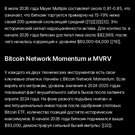
В июле 2026 года Mayer Multiple составляет около 0.81-0.85, что
означает, что биткоин торгуется примерно на 15-19% ниже
своей 200-дневной скользящей средней [[1]][[2]][[3]]. Это
исторический сигнал недооценённости актива. Для контекста: в
начале 2026 года биткоин достигал пика около $82,969, после
чего началась коррекция к уровням $60,000-64,000 [[19]].
Bitcoin Network Momentum и MVRV
У каждого из двух технических инструментов есть свои
ключевые отметки. Начнём с Bitcoin Network Momentum. Если
верить его метрикам, уровень значения в 2024-2025 годах
показывал факт внушительного забега быков после халвинга
апреля 2024 года. На фоне резкого подъёма «китов» и
институциональных инвесторов после одобрения спотовых
Bitcoin ETF, количество позиций достигло исторических
максимумов. В начале 2026 года биткоин поднимался выше
$93,000, демонстрируя сильный бычий импульс [[22]].