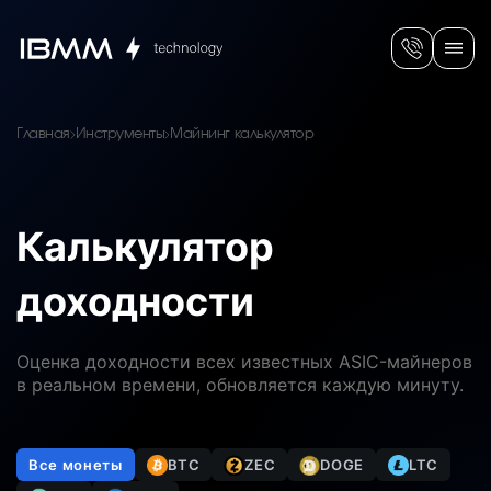
Главная
Инструменты
Майнинг калькулятор
Калькулятор
доходности
Оценка доходности всех известных ASIC-майнеров
в реальном времени, обновляется каждую минуту.
Все монеты
BTC
ZEC
DOGE
LTC