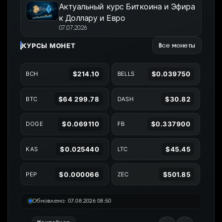
Актуальный курс Биткоина и Эфира
к Доллару и Евро
07.07.2026
КУРСЫ МОНЕТ
Все монеты
$214.10
$0.039750
BCH
BELLS
$64 299.78
$30.82
BTC
DASH
$0.069110
$0.337900
DOGE
FB
$0.025440
$45.45
KAS
LTC
$0.000066
$501.85
PEP
ZEC
Обновлено: 07.08.2026 08:50