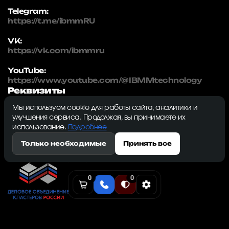
Telegram:
https://t.me/ibmmRU
VK:
https://vk.com/ibmmru
YouTube:
https://www.youtube.com/@IBMMtechnology
Реквизиты
Мы используем cookie для работы сайта, аналитики и
IBMM | technology
улучшения сервиса. Продолжая, вы принимаете их
ИНН: 5032334982
использование.
Подробнее
ОГРН: 1215000115230
Только необходимые
Принять все
143009, Московская область, г. Одинцово, ул.
Северная, д. 5, к. 3, кв. 353, ком. 1
0
0