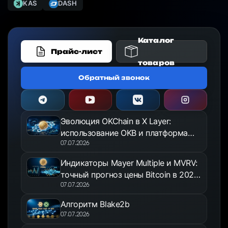
KAS
DASH
Каталог
Прайс-лист
товаров
Обратный звонок
Эволюция OKChain в X Layer:
использование OKB и платформа
OKX Jumpstart в 2026 году
07.07.2026
Индикаторы Mayer Multiple и MVRV:
точный прогноз цены Bitcoin в 2026
году
07.07.2026
Алгоритм Blake2b
07.07.2026