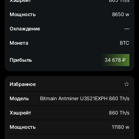
865 Th/s
8650 w
—
BTC
34 678 ₽
Bitmain Antminer U3S21EXPH 860 Th/s
860 Th/s
11180 w