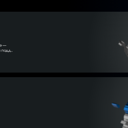
ге —
 подд..