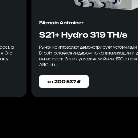
Bitmain Antminer
S21+ Hydro 319 TH/s
рост, а
Рынок криптовалют демонстрирует устойчивый 
я. Это
Bitcoin остаётся лидером по капитализации и
вашу
инвесторов. В этих условиях майнинг BTC с по
ASIC-об...
от 200 537 ₽