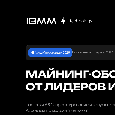
Оборудование
для
майнинга
криптовалют
от
Работаем в сфере с 2017 
Лучший поставщик 2025
лидеров
МАЙНИНГ-ОБ
индустрии
ОТ ЛИДЕРОВ 
Поставки ASIC, проектирование и запуск пл
Работаем по модели "под ключ"