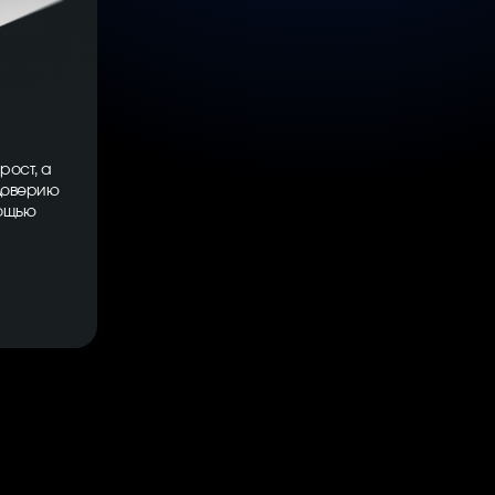
рост, а
 доверию
мощью