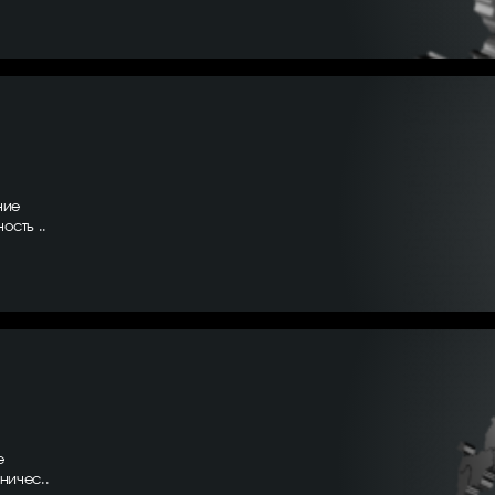
ние
ость ..
е
ничес..