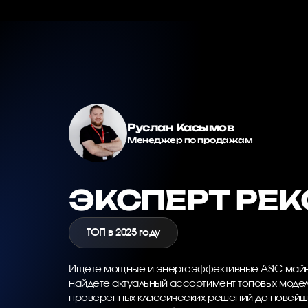
Руслан Касымов
Менеджер по продажам
ЭКСПЕРТ РЕ
ТОП в 2025 году
Ищете мощные и энергоэффективные ASIC-майне
найдете актуальный ассортимент топовых модел
проверенных классических решений до новейши