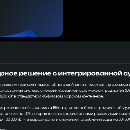
рное решение с интегрированной с
 решение для крупномасштабного майнинга с жидкостным охлаждени
нтегрированная система с комбинированной сухо-мокрой градирней (D
00 кВт в стандартном 40-футовом морском контейнере.
решение «всё в одном» от Bitmain, где контейнер и градирня объеди
становки на 50% по сравнению с традиционными раздельными система
 100 000 кВт·ч электроэнергии и снижение потребления воды на 30–50% 