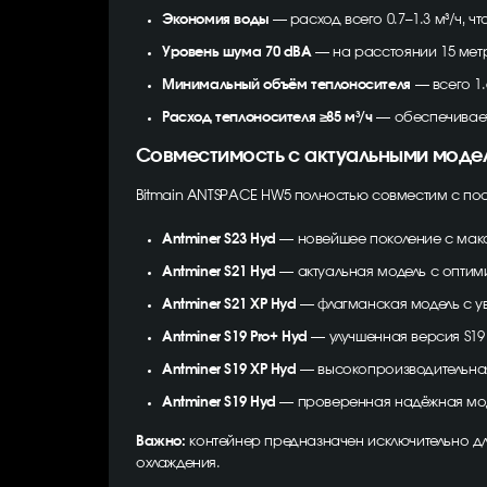
Экономия воды
— расход всего 0.7–1.3 м³/ч, 
Уровень шума 70 dBA
— на расстоянии 15 мет
Минимальный объём теплоносителя
— всего 1.
Расход теплоносителя ≥85 м³/ч
— обеспечивает
Совместимость с актуальными модел
Bitmain ANTSPACE HW5 полностью совместим с пос
Antminer S23 Hyd
— новейшее поколение с мак
Antminer S21 Hyd
— актуальная модель с опти
Antminer S21 XP Hyd
— флагманская модель с у
Antminer S19 Pro+ Hyd
— улучшенная версия S19
Antminer S19 XP Hyd
— высокопроизводительна
Antminer S19 Hyd
— проверенная надёжная мо
Важно:
контейнер предназначен исключительно д
охлаждения.