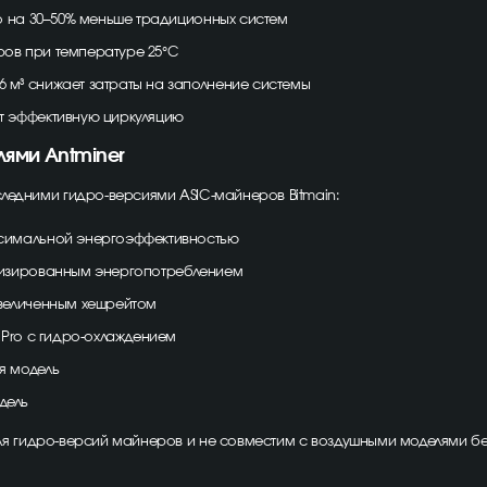
что на 30–50% меньше традиционных систем
ров при температуре 25°C
6 м³ снижает затраты на заполнение системы
 эффективную циркуляцию
ями Antminer
ледними гидро-версиями ASIC-майнеров Bitmain:
симальной энергоэффективностью
мизированным энергопотреблением
величенным хешрейтом
 Pro с гидро-охлаждением
я модель
дель
ля гидро-версий майнеров и не совместим с воздушными моделями б