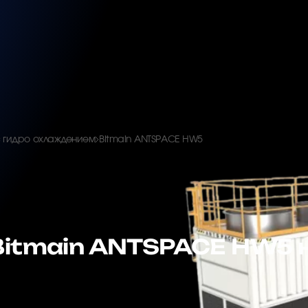
с гидро охлаждением
Bitmain ANTSPACE HW5
Bitmain ANTSPACE HW5 н