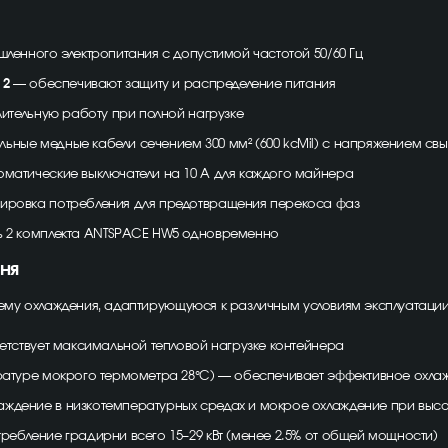
енного электропитания с допустимой частотой 50/60 Гц
 2
— обеспечивают защиту и распределение питания
ительную работу при полной нагрузке
ьные медные кабели сечением 300 мм² (600 kcMil) с напряжением свы
матические выключатели на 10 А для каждого майнера
ровка потребления для предотвращения перекоса фаз
ь 2 комплекта ANTSPACE HW5 одновременно
ня
ему охлаждения, адаптирующуюся к различным условиям эксплуатации
тствует максимальной тепловой нагрузке контейнера
ратуре мокрого термометра 28°C) — обеспечивает эффективное охл
аждение в низкотемпературных средах и мокрое охлаждение при высо
ебление градирни всего 15–29 кВт (менее 2.5% от общей мощности)