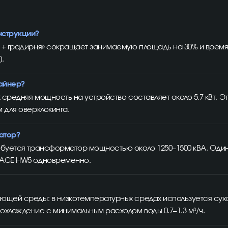
нструкции?
р + градирня» сокращает занимаемую площадь на 30% и время
.
майнер?
х средняя мощность на устройство составляет около 5.7 кВт. 
 для оверклокинга.
атор?
ребуется трансформатор мощностью около 1250–1500 кВА. Оди
SPACE HW5 одновременно.
ющей среды: в низкотемпературных средах используется сухо
охлаждение с минимальным расходом воды 0.7–1.3 м³/ч.