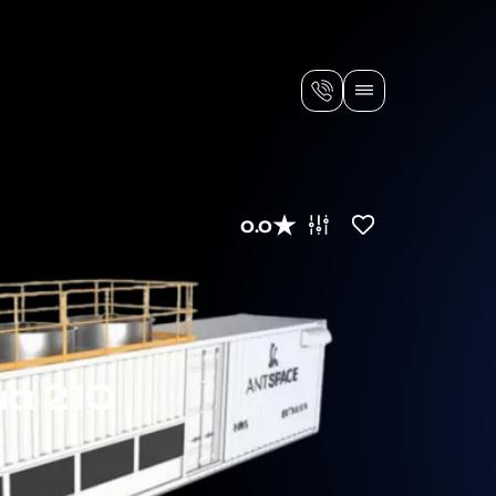
0.0
а 210