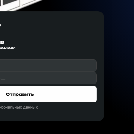
р
ев
одажам
Отправить
ерсональных данных