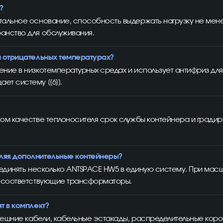
?
альное основание, способность выдержать нагрузку не менее
анство для обслуживания.
и отрицательных температурах?
ние в низкотемпературных средах и использует антифриз для
т систему [[6]].
ом качестве теплоносителя срок службы контейнера и градир
ляя дополнительные контейнеры?
бъединять несколько ANTSPACE HW5 в единую систему. При ма
ь соответствующие трансформаторы.
т в комплект?
внешние кабели, кабельные эстакады, распределительные кор