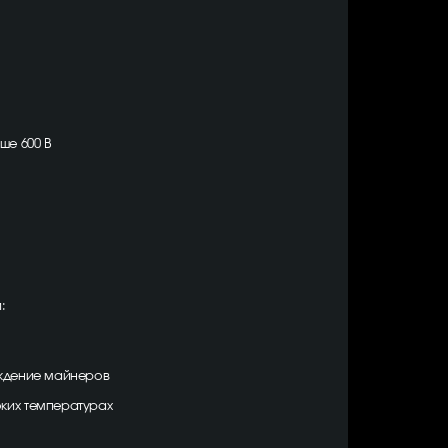
ше 600 В
:
аждение майнеров
ких температурах