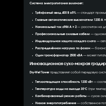
Система электропитания включает:
Трёхфазный ввод 400 В ±5%
— стандарт промышл
Главные автоматические выключатели 1200 А ×
Номинальный ток ≤986 А × 2
— рассчитан на дл
Профессиональные силовые кабели
— одножил
Индивидуальная защита каждого слота
— авто
Распределённая нагрузка по фазам
— баланси
Один трансформатор 2500 кВА
— может питат
Инновационная сухо-мокрая градир
Dry-Wet Tower
представляет собой передовую сист
Теплоотводящая способность 1200 кВт
— соотве
Температура воды на выходе 35°C
(при темпе
Комбинированный режим работы
— сухое охл
Низкое энергопотребление
— собственное потр