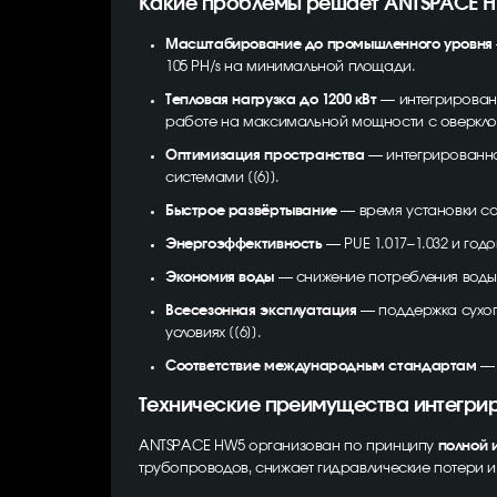
Какие проблемы решает ANTSPACE 
Масштабирование до промышленного уровня
105 PH/s на минимальной площади.
Тепловая нагрузка до 1200 кВт
— интегрированн
работе на максимальной мощности с оверкло
Оптимизация пространства
— интегрированна
системами [[6]].
Быстрое развёртывание
— время установки со
Энергоэффективность
— PUE 1.017–1.032 и год
Экономия воды
— снижение потребления воды 
Всесезонная эксплуатация
— поддержка сухог
условиях [[6]].
Соответствие международным стандартам
— 
Технические преимущества интегри
ANTSPACE HW5 организован по принципу
полной 
трубопроводов, снижает гидравлические потери 