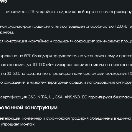
HW5
— вместимость 210 устройств в одном контейнере позволяет развер
ая сухо-мокрая градирня с теплоотводящей способностью 1200 кВт 
кингом.
я конструкция «контейнер + градирня» сокращает занимаемую площ
кращено на 50% благодаря предварительно установленному и протес
овая экономия до 100 000 кВт·ч электроэнергии значительно снижают о
на 30–50% по сравнению с традиционными системами охлаждения [[6
о охлаждения в низкотемпературных средах и использование антифри
сертификация CSC, NFPA, UL, CSA, ANSI/ISO, IEC гарантируют безопас
рованной конструкции
интеграции
: контейнер и сухо-мокрая градирня объединены в единую
и упрощает монтаж.