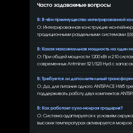
Часто задаваемые вопросы
В: В чём преимущество интегрированной ко
О: Интегрированная конструкция «контейне
традиционными раздельными системами [[6]]
В: Какая максимальная мощность на один 
О: При общей мощности 1200 кВт и 210 слота
современных Antminer S21/S23 Hyd с запасом
В: Требуется ли дополнительный трансформ
О: Да, для питания одного ANTSPACE HW5 т
поддерживать работу двух комплектов ANT
В: Как работает сухо-мокрая градирня?
О: Система адаптируется к условиям окружа
высоких температурах активируется мокрое 