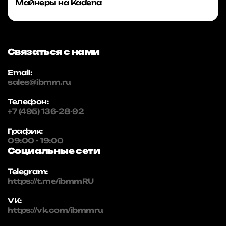
Майнеры на Kadena
Связаться с нами
Email:
sales@ibmm.ru
Телефон:
+7 (495) 136-28-92
График:
09:00 - 19:00
Социальные сети
Telegram:
https://t.me/ibmmRU
VK:
https://vk.com/ibmmru