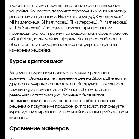
Удобный инструмент для конвертации единиц измерения
хешрейта. Конвертер позволяет переводить значения между
различными единицами: H/s (хеш в секунду), KH/s (килохеш),
MH/s (мегахеш), GH/s (гигахеш), TH/s (терахеш), PH/s (петахеш)
и EH/s (эксахеш). Инструмент полезен при сравнении
производительности различных моделей майнеров и расчете
общей мощности майнинг-фермы. Конвертер работает в
обе стороны и поддерживает все популярные единицы
измерения хешрейта.
Курсы криптовалют
Актуальные курсы криптовалют в режиме реального
времени. Отслеживайте изменения цен на Bitcoin, Ethereum и
другие популярные криптовалюты. Инструмент показывает
текущий курс, изменение за 24 часа, объем торгов и
рыночную капитализацию. Данные обновляются
автоматически и позволяют принимать обоснованные
решения о покупке или продаже криптовалют. Используйте
курсы для планирования инвестиций и оценки прибыльности
майнинга.
Сравнение майнеров