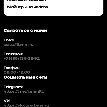
Майнеры на Kadena
Связаться с нами
Email:
sales@ibmm.ru
Телефон:
+7 (495) 136-28-92
График:
09:00 - 19:00
Социальные сети
Telegram:
https://t.me/ibmmRU
VK:
https://vk.com/ibmmru