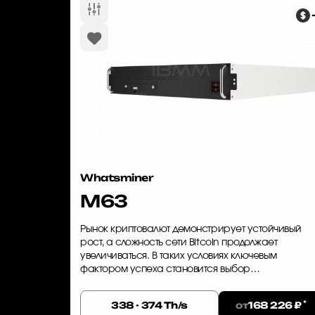
Whatsminer
M63
Рынок криптовалют демонстрирует устойчивый
рост, а сложность сети Bitcoin продолжает
увеличиваться. В таких условиях ключевым
фактором успеха становится выбор
высокопроизводительного и энергоэффективного
оборудования. Whatsminer M63 — это решение,
*
от
338 - 374 Th/s
168 226 ₽
ко...