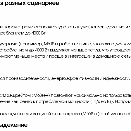
ля разных сценариев
и параметрами становятся уровень шума, тепловыделение и 
треблением до 4000 Вт.
улерами (например, M61S+) работают тише, что важно для жи
отреблением до 4000 Вт выделяют меньше тепла, что упрощает
нимают меньше места и проще в интеграции в домашнюю сеть
ся производительности, энергоэффективности и надёжности.
ким хэшрейтом (M63s++) позволяют максимально использоват
ие хэшрейта к потребляемой мощности (Th/s на Вт). Наприме
охлаждением и защитой от перегрева (M56S++) стабильно рабо
выделение