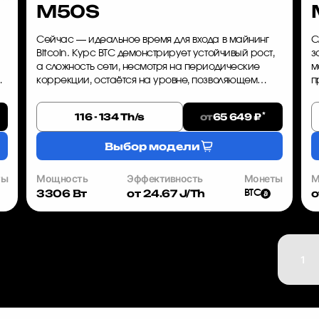
M50S
Сейчас — идеальное время для входа в майнинг
С
Bitcoin. Курс BTC демонстрирует устойчивый рост,
з
а сложность сети, несмотря на периодические
м
коррекции, остаётся на уровне, позволяющем
п
получать прибыль даже с относительно небольших
M
.
ферм. Whatsminer M50S ...
г
*
от
116 - 134 Th/s
65 649 ₽
Выбор модели
ты
Мощность
Эффективность
Монеты
М
3306 Вт
от 24.67 J/Th
о
BTC
1