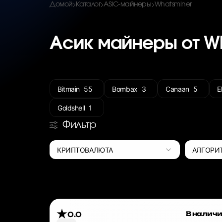
Домой
Каталог
ASIC-майнеры
Whatsminer
Асик майнеры от W
Bitmain
55
Bombax
3
Canaan
5
E
Goldshell
1
Фильтр
КРИПТОВАЛЮТА
АЛГОРИ
В налич
0.0