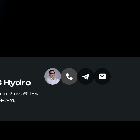
3 Hydro
шрейтом 580 TH/s —
йнинга.