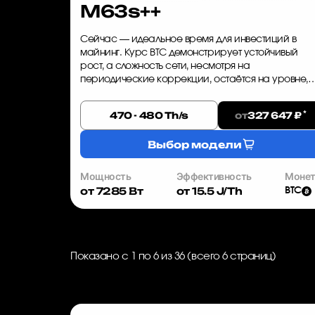
M63s++
Сейчас — идеальное время для инвестиций в
майнинг. Курс BTC демонстрирует устойчивый
рост, а сложность сети, несмотря на
периодические коррекции, остаётся на уровне,
позволяющем получать стабильный доход.
Whatsminer M63s++ — это оборудование, которое..
*
от
470 - 480 Th/s
327 647 ₽
Выбор модели
Мощность
Эффективность
Моне
от 7285 Вт
от 15.5 J/Th
BTC
Показано с 1 по 6 из 36 (всего 6 страниц)