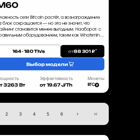
M60
ложность сети Bitcoin растёт, а вознаграждение
а блок сокращается — но это не значит, что
айнинг становится менее выгодным. Наоборот: с
равильным оборудованием, таким как Whatsminer
60, вы можете зафиксировать прибыльность на
оды вперёд. Курс B...
*
от
164 - 180 Th/s
88 301 ₽
Выбор модели
ощность
Эффективность
Монеты
т 3263 Вт
от 19.67 J/Th
BTC
2
3
4
5
6