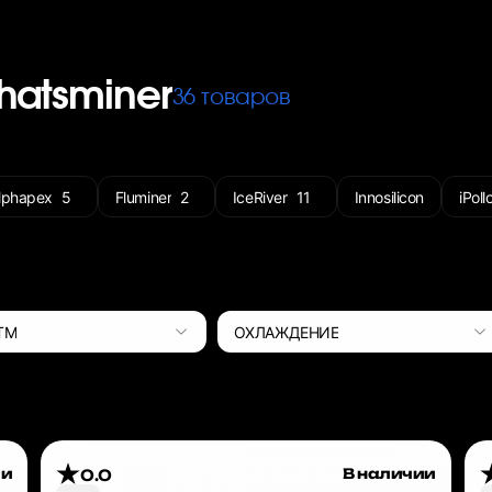
hatsminer
36 товаров
lphapex
5
Fluminer
2
IceRiver
11
Innosilicon
iPoll
ТМ
ОХЛАЖДЕНИЕ
ии
В наличии
0.0