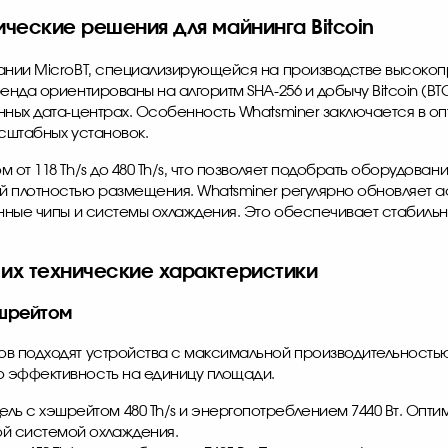
ические решения для майнинга Bitcoin
пании MicroBT, специализирующейся на производстве высоко
енда ориентированы на алгоритм SHA-256 и добычу Bitcoin (BTC
нных дата-центрах. Особенность Whatsminer заключается в о
асштабных установок.
 от 118 Th/s до 480 Th/s, что позволяет подобрать оборудова
й плотностью размещения. Whatsminer регулярно обновляет а
енные чипы и системы охлаждения. Это обеспечивает стабиль
 их технические характеристики
эшрейтом
ов подходят устройства с максимальной производительность
 эффективность на единицу площади.
ль с хэшрейтом 480 Th/s и энергопотреблением 7440 Вт. Опти
ой системой охлаждения.