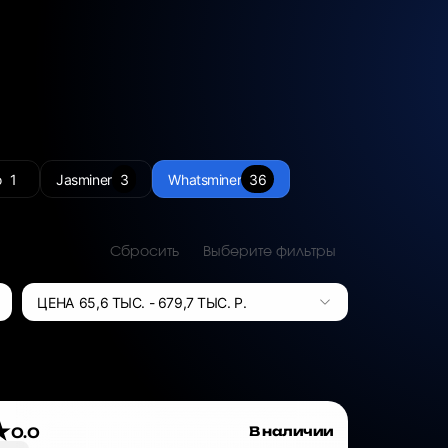
o
1
Jasminer
3
Whatsminer
36
Сбросить
Выберите фильтры
ЦЕНА
65,6 ТЫС.
-
679,7 ТЫС.
Р.
В наличии
0.0