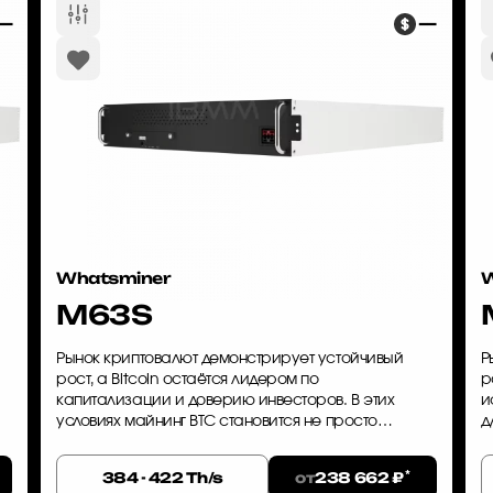
—
—
Whatsminer
W
M63S
Рынок криптовалют демонстрирует устойчивый
Р
рост, а Bitcoin остаётся лидером по
р
капитализации и доверию инвесторов. В этих
и
условиях майнинг BTC становится не просто
д
способом заработка, а стратегической
W
инвестицией. Whatsminer M63S — это
а
*
от
384 - 422 Th/s
238 662 ₽
оборудование, ...