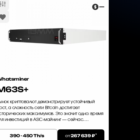
—
hatsminer
M63S+
ынок криптовалют демонстрирует устойчивый
ост, а сложность сети Bitcoin достигает
сторических максимумов. Это значит одно: время
ля инвестиций в ASIC-майнинг — сейчас.
hatsminer M63S+ — это не просто оборудование,
 инструмент для генерации стаб...
*
от
390 - 450 Th/s
267 639 ₽