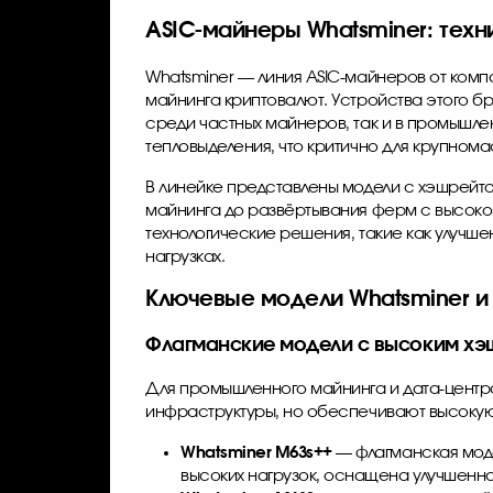
ASIC-майнеры Whatsminer: техн
Whatsminer — линия ASIC-майнеров от ком
майнинга криптовалют. Устройства этого бр
среди частных майнеров, так и в промышле
тепловыделения, что критично для крупном
В линейке представлены модели с хэшрейтом
майнинга до развёртывания ферм с высоко
технологические решения, такие как улучш
нагрузках.
Ключевые модели Whatsminer и
Флагманские модели с высоким х
Для промышленного майнинга и дата-центр
инфраструктуры, но обеспечивают высокую
Whatsminer M63s++
— флагманская моде
высоких нагрузок, оснащена улучшенн