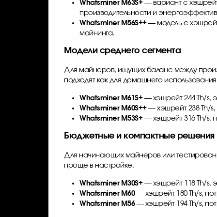
Whatsminer M63S+
— вариант с хэшрейто
производительности и энергоэффектив
Whatsminer M56S++
— модель с хэшрейт
майнинга.
Модели среднего сегмента
Для майнеров, ищущих баланс между произв
подходят как для домашнего использования,
Whatsminer M61S+
— хэшрейт 244 Th/s,
Whatsminer M60S++
— хэшрейт 238 Th/s
Whatsminer M53S+
— хэшрейт 316 Th/s, 
Бюджетные и компактные решения
Для начинающих майнеров или тестирования
проще в настройке.
Whatsminer M30S+
— хэшрейт 118 Th/s,
Whatsminer M60
— хэшрейт 180 Th/s, п
Whatsminer M56
— хэшрейт 194 Th/s, по