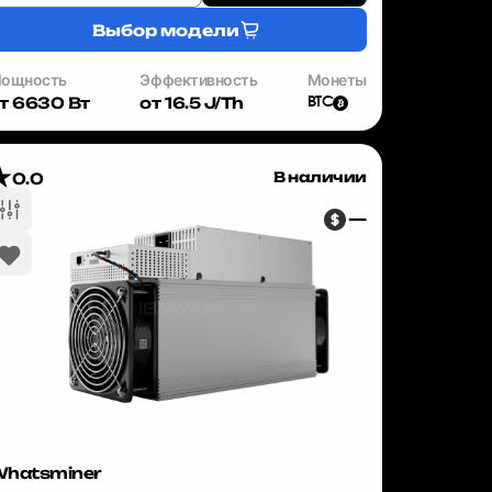
Выбор модели
ощность
Эффективность
Монеты
т 6630 Вт
от 16.5 J/Th
BTC
В наличии
0.0
—
hatsminer