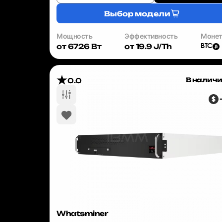
Выбор модели
Мощность
Эффективность
Моне
от 6726 Вт
от 19.9 J/Th
BTC
В налич
0.0
Whatsminer