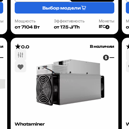
Выбор модели
ты
Мощность
Эффективность
Монеты
М
от 7104 Вт
от 17.5 J/Th
о
BTC
ии
В наличии
0.0
—
—
Whatsminer
W