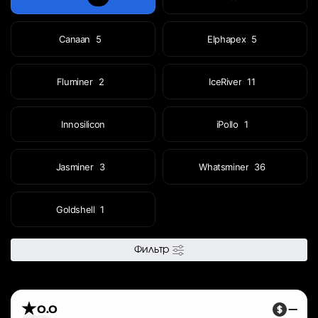
Canaan
5
Elphapex
5
Fluminer
2
IceRiver
11
Innosilicon
iPollo
1
Jasminer
3
Whatsminer
36
Goldshell
1
Фильтр
0.0
—