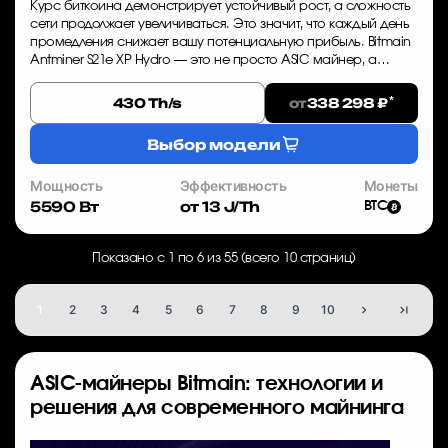
Курс биткоина демонстрирует устойчивый рост, а сложность
сети продолжает увеличиваться. Это значит, что каждый день
промедления снижает вашу потенциальную прибыль. Bitmain
Antminer S21e XP Hydro — это не просто ASIC майнер, а
инструмент для генерации...
*
от
430 Th/s
338 298 ₽
Выбор модели
Мощность
Эффективность
Монеты
5590 Вт
от 13 J/Th
BTC
Показано с 1 по 6 из 55 (всего 10 страниц)
1
2
3
4
5
6
7
8
9
10
ASIC-майнеры Bitmain: технологии и
решения для современного майнинга