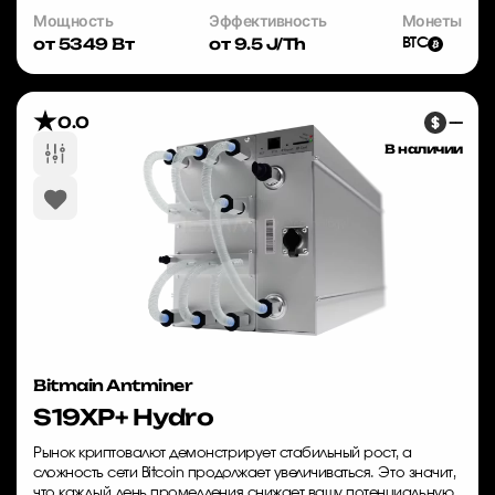
Мощность
Эффективность
Монеты
от 5349 Вт
от 9.5 J/Th
BTC
0.0
—
В наличии
Bitmain Antminer
S19XP+ Hydro
Рынок криптовалют демонстрирует стабильный рост, а
сложность сети Bitcoin продолжает увеличиваться. Это значит,
что каждый день промедления снижает вашу потенциальную