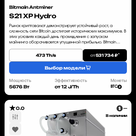
Bitmain Antminer
S21 XP Hydro
Рынок криптовалют демонстрирует устойчивый рост, а
сложность сети Bitcoin достигает исторических максимумов. В
этих условиях каждый день промедления с запуском
майнинга оборачивается упущенной прибылью. Bitmain
Antminer S21 XP Hydro — это не просто A...
*
от
473 Th/s
531 734 ₽
Выбор модели
Мощность
Эффективность
Монеты
5676 Вт
от 12 J/Th
BTC
0.0
—
В наличии