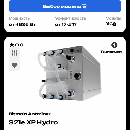
Выбор модели
Мощность
Эффективность
Монеты
от 4896 Вт
от 17 J/Th
BTC
0.0
—
В наличии
Bitmain Antminer
S21e XP Hydro