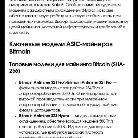
алгоритмов, таких как Blake3. Особое внимание уделяется
моделям с жидкостным охлаждением (Hydro), которые
обеспечивают тихую работу и высокую стабильность при
повышенных нагрузках. Выбор подходящей модели зависит от
целей майнинга, доступной инфраструктуры и требований к
шумности.
Ключевые модели ASIC-майнеров
Bitmain
Топовые модели для майнинга Bitcoin (SHA-
256)
Bitmain Antminer S21
Pro">
Bitmain Antminer S21
Pro
—
флагманская модель с хэшрейтом 234 Th/s и
энергопотреблением 3510 Вт. Оптимизирована для
высокой производительности при умеренном
энергопотреблении, что делает её подходящей для
ферм и дата-центров.
Bitmain Antminer S23 Hydro
— модель с жидкостным
охлаждением, обеспечивающая хэшрейт 580 Th/s
при потреблении 5510 Вт. Идеальна для крупных
установок, где требуется высокая плотность