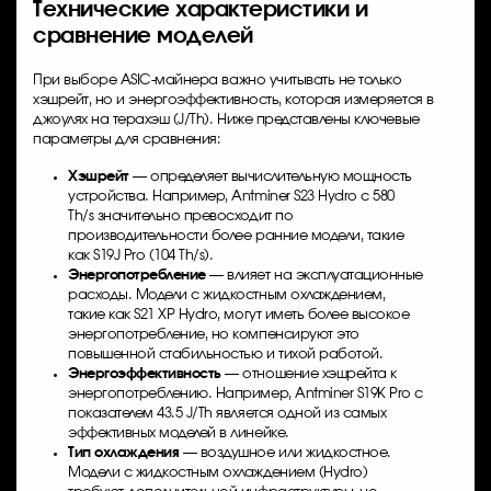
Технические характеристики и
сравнение моделей
При выборе ASIC-майнера важно учитывать не только
хэшрейт, но и энергоэффективность, которая измеряется в
джоулях на терахэш (J/Th). Ниже представлены ключевые
параметры для сравнения:
Хэшрейт
— определяет вычислительную мощность
устройства. Например, Antminer S23 Hydro с 580
Th/s значительно превосходит по
производительности более ранние модели, такие
как S19J Pro (104 Th/s).
Энергопотребление
— влияет на эксплуатационные
расходы. Модели с жидкостным охлаждением,
такие как S21 XP Hydro, могут иметь более высокое
энергопотребление, но компенсируют это
повышенной стабильностью и тихой работой.
Энергоэффективность
— отношение хэшрейта к
энергопотреблению. Например, Antminer S19K Pro с
показателем 43.5 J/Th является одной из самых
эффективных моделей в линейке.
Тип охлаждения
— воздушное или жидкостное.
Модели с жидкостным охлаждением (Hydro)