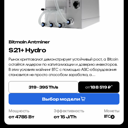
Bitmain Antminer
S21+ Hydro
Рынок криптовалют демонстрирует устойчивый рост, а Bitcoin
остаётся лидером по капитализации и доверию инвесторов.
В этих условиях майнинг BTC с помощью ASIC-оборудования
становится не просто способом заработка, а
стратегической инвестицией. Bitmain ...
*
от
319 - 395 Th/s
188 519 ₽
Выбор модели
Мощность
Эффективность
Монеты
от 4785 Вт
от 15 J/Th
BTC