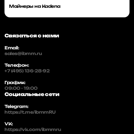
Майнеры на Kadena
Связаться с нами
Email:
sales@ibmm.ru
Телефон:
+7 (495) 136-28-92
График:
09:00 - 19:00
Социальные сети
Telegram:
https://t.me/ibmmRU
VK:
https://vk.com/ibmmru