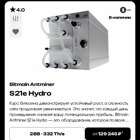
4.0
—
В наличии
Bitmain Antminer
S21e Hydro
Курс биткоина демонстрирует устойчивый рост, а сложность
сети продолжает увеличиваться. Это значит, что каждый день
промедления снижает вашу потенциальную прибыль. Bitmain
Antminer S21e Hydro — это оборудование, которое позволяет
начать майнинг BTC с...
*
от
288 - 332 Th/s
129 245 ₽