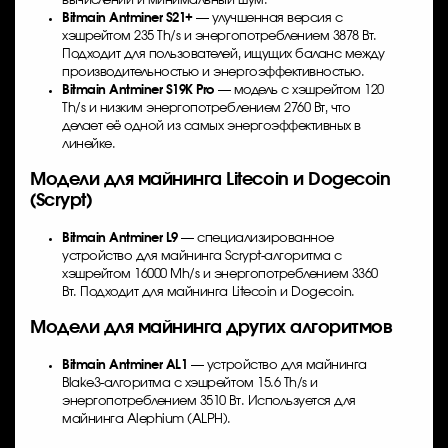
вычислений и минимальный шум.
Bitmain Antminer S21+
— улучшенная версия с
хэшрейтом 235 Th/s и энергопотреблением 3878 Вт.
Подходит для пользователей, ищущих баланс между
производительностью и энергоэффективностью.
Bitmain Antminer S19K Pro
— модель с хэшрейтом 120
Th/s и низким энергопотреблением 2760 Вт, что
делает её одной из самых энергоэффективных в
линейке.
Модели для майнинга Litecoin и Dogecoin
(Scrypt)
Bitmain Antminer L9
— специализированное
устройство для майнинга Scrypt-алгоритма с
хэшрейтом 16000 Mh/s и энергопотреблением 3360
Вт. Подходит для майнинга Litecoin и Dogecoin.
Модели для майнинга других алгоритмов
Bitmain Antminer AL1
— устройство для майнинга
Blake3-алгоритма с хэшрейтом 15.6 Th/s и
энергопотреблением 3510 Вт. Используется для
майнинга Alephium (ALPH).