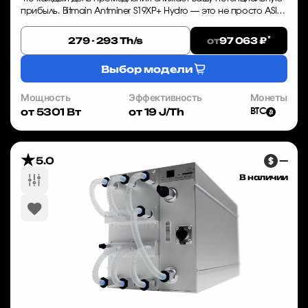
прибыль. Bitmain Antminer S19XP+ Hydro — это не просто ASIC
майнер, а инструмент дл...
*
от
279 - 293 Th/s
97 063 ₽
Выбор модели
Мощность
Эффективность
Монеты
от 5301 Вт
от 19 J/Th
BTC
5.0
—
В наличии