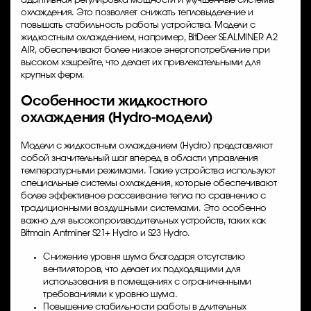
адаптивная регулировка мощности и улучшенные системы
охлаждения. Это позволяет снижать тепловыделение и
повышать стабильность работы устройства. Модели с
жидкостным охлаждением, например, BitDeer SEALMINER A2
AIR, обеспечивают более низкое энергопотребление при
высоком хэшрейте, что делает их привлекательными для
крупных ферм.
Особенности жидкостного
охлаждения (Hydro-модели)
Модели с жидкостным охлаждением (Hydro) представляют
собой значительный шаг вперед в области управления
температурными режимами. Такие устройства используют
специальные системы охлаждения, которые обеспечивают
более эффективное рассеивание тепла по сравнению с
традиционными воздушными системами. Это особенно
важно для высокопроизводительных устройств, таких как
Bitmain Antminer S21+ Hydro
и S23 Hydro.
Снижение уровня шума благодаря отсутствию
вентиляторов, что делает их подходящими для
использования в помещениях с ограниченными
требованиями к уровню шума.
Повышение стабильности работы в длительных