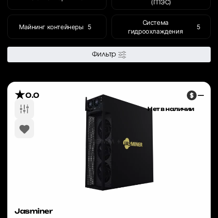
(ГПЭС)
Система
Майнинг контейнеры
5
5
гидроохлаждения
Фильтр
0.0
—
Нет в наличии
Jasminer