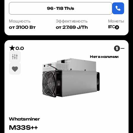
— это проверенное решени...
96 - 118 Th/s
Мощность
Эффективность
Монеты
от 3100 Вт
от 27.69 J/Th
BTC
0.0
—
Нет в наличии
Whatsminer
M33S++