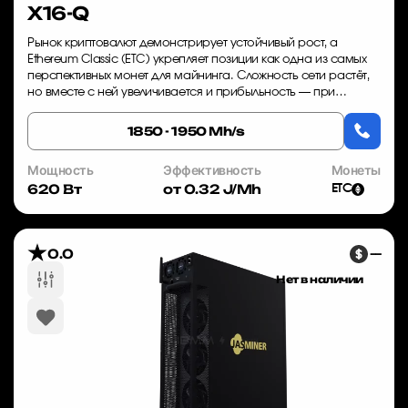
X16-Q
Рынок криптовалют демонстрирует устойчивый рост, а
Ethereum Classic (ETC) укрепляет позиции как одна из самых
перспективных монет для майнинга. Сложность сети растёт,
но вместе с ней увеличивается и прибыльность — при
условии, что у вас есть правильн...
1850 - 1950 Mh/s
Мощность
Эффективность
Монеты
620 Вт
от 0.32 J/Mh
ETC
0.0
—
Нет в наличии