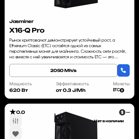
Jasminer
X16-Q Pro
Рынок криптовалют демонстрирует устойчивый рост, а
Ethereum Classic (ETC) остаётся одной из самых
перспективных монет для майнинга. Сложность сети растёт,
но вместе с ней увеличивается и стоимость ETC — это
идеальное время для вложений в производител...
2050 Mh/s
Мощность
Эффективность
Монеты
620 Вт
от 0.3 J/Mh
ETC
0.0
—
Нет в наличии