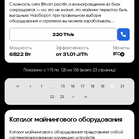
Сложность сети Bitcoin растёт, а вознаграждение за блок
сокращается — но это не значит, что майнинг перестал быть
выгодным. Наоборот: при правильном выборе
оборудования и стратегии вы можете зарабатывать
стабильно, даже в условиях волатильности рынка...
220 Th/s
Мощность
Эффективность
Монеты
6822 Вт
от 31.01 J/Th
BTC
Показано с 115 по 120 из 136 (всего 23 страниц)
...
1
15
16
17
18
19
20
21
22
23
Каталог майнингового оборудования
Каталог майнингового оборудования представляет собой
систематизированную коллекцию устройств,