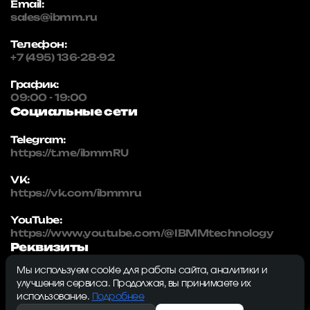
Email:
sales@ibmm.ru
Телефон:
+7 (495) 136-28-92
График:
09:00 - 19:00
Социальные сети
Telegram:
https://t.me/ibmmRU
VK:
https://vk.com/ibmmru
YouTube:
https://www.youtube.com/@IBMMtechnology
Реквизиты
Мы используем cookie для работы сайта, аналитики и
IBMM | technology
улучшения сервиса. Продолжая, вы принимаете их
ИНН: 5032334982
использование.
Подробнее
ОГРН: 1215000115230