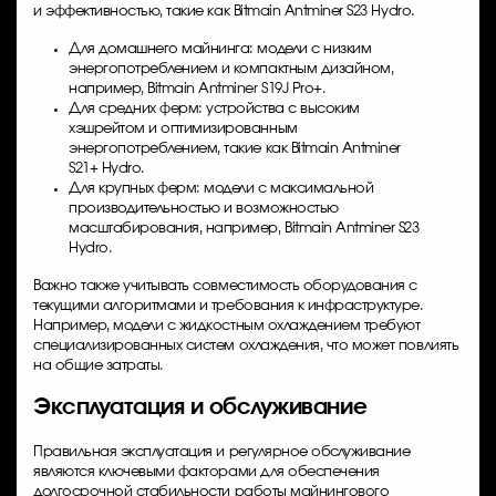
и эффективностью, такие как Bitmain Antminer S23 Hydro.
Для домашнего майнинга: модели с низким
энергопотреблением и компактным дизайном,
например, Bitmain Antminer S19J Pro+.
Для средних ферм: устройства с высоким
хэшрейтом и оптимизированным
энергопотреблением, такие как Bitmain Antminer
S21+ Hydro.
Для крупных ферм: модели с максимальной
производительностью и возможностью
масштабирования, например, Bitmain Antminer S23
Hydro.
Важно также учитывать совместимость оборудования с
текущими алгоритмами и требования к инфраструктуре.
Например, модели с жидкостным охлаждением требуют
специализированных систем охлаждения, что может повлиять
на общие затраты.
Эксплуатация и обслуживание
Правильная эксплуатация и регулярное обслуживание
являются ключевыми факторами для обеспечения
долгосрочной стабильности работы майнингового