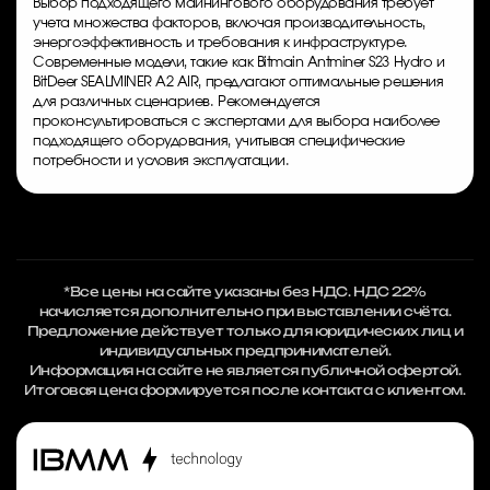
Выбор подходящего майнингового оборудования требует
учета множества факторов, включая производительность,
энергоэффективность и требования к инфраструктуре.
Современные модели, такие как Bitmain Antminer S23 Hydro и
BitDeer SEALMINER A2 AIR, предлагают оптимальные решения
для различных сценариев. Рекомендуется
проконсультироваться с экспертами для выбора наиболее
подходящего оборудования, учитывая специфические
потребности и условия эксплуатации.
*Все цены на сайте указаны без НДС. НДС 22%
начисляется дополнительно при выставлении счёта.
Предложение действует только для юридических лиц и
индивидуальных предпринимателей.
Информация на сайте не является публичной офертой.
Итоговая цена формируется после контакта с клиентом.