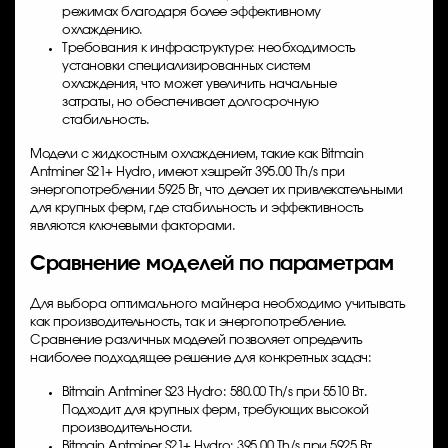
режимах благодаря более эффективному
охлаждению.
Требования к инфраструктуре: необходимость
установки специализированных систем
охлаждения, что может увеличить начальные
затраты, но обеспечивает долгосрочную
стабильность.
Модели с жидкостным охлаждением, такие как Bitmain
Antminer S21+ Hydro, имеют хэшрейт 395.00 Th/s при
энергопотреблении 5925 Вт, что делает их привлекательными
для крупных ферм, где стабильность и эффективность
являются ключевыми факторами.
Сравнение моделей по параметрам
Для выбора оптимального майнера необходимо учитывать
как производительность, так и энергопотребление.
Сравнение различных моделей позволяет определить
наиболее подходящее решение для конкретных задач:
Bitmain Antminer S23 Hydro: 580.00 Th/s при 5510 Вт.
Подходит для крупных ферм, требующих высокой
производительности.
Bitmain Antminer S21+ Hydro: 395.00 Th/s при 5925 Вт.