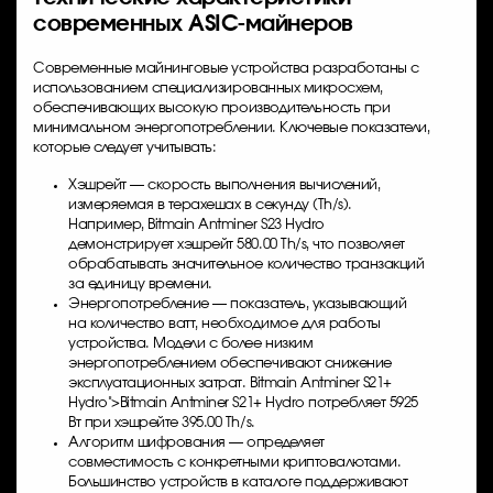
современных ASIC-майнеров
Современные майнинговые устройства разработаны с
использованием специализированных микросхем,
обеспечивающих высокую производительность при
минимальном энергопотреблении. Ключевые показатели,
которые следует учитывать:
Хэшрейт — скорость выполнения вычислений,
измеряемая в терахешах в секунду (Th/s).
Например,
Bitmain Antminer S23 Hydro
демонстрирует хэшрейт 580.00 Th/s, что позволяет
обрабатывать значительное количество транзакций
за единицу времени.
Энергопотребление — показатель, указывающий
на количество ватт, необходимое для работы
устройства. Модели с более низким
энергопотреблением обеспечивают снижение
эксплуатационных затрат.
Bitmain Antminer S21+
Hydro">
Bitmain Antminer S21+
Hydro потребляет 5925
Вт при хэшрейте 395.00 Th/s.
Алгоритм шифрования — определяет
совместимость с конкретными криптовалютами.
Большинство устройств в каталоге поддерживают