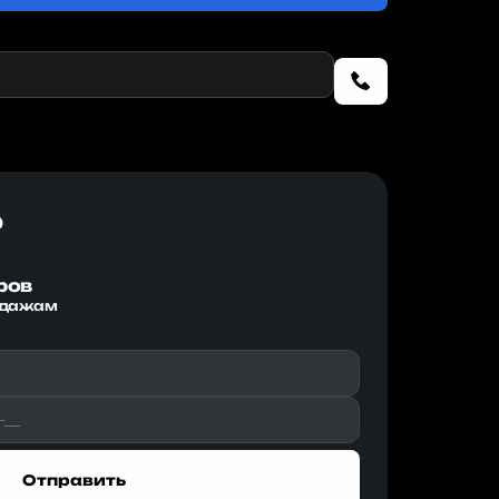
р
ров
одажам
Отправить