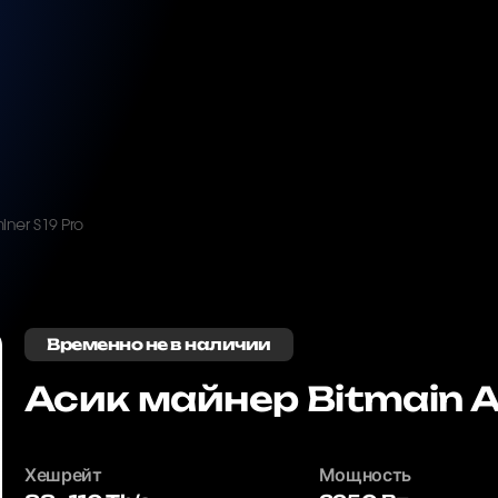
iner S19 Pro
Временно не в наличии
Асик майнер Bitmain A
Хешрейт
Мощность