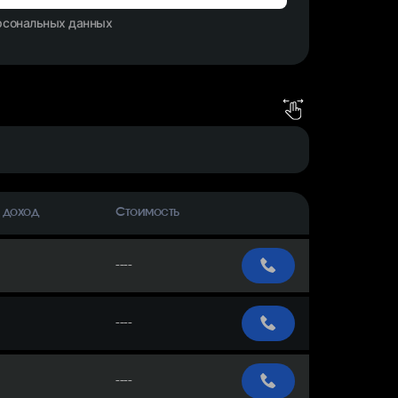
ерсональных данных
 доход
Стоимость
----
----
----