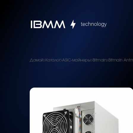
Домой
Каталог
ASIC-майнеры
Bitmain
Bitmain Antm