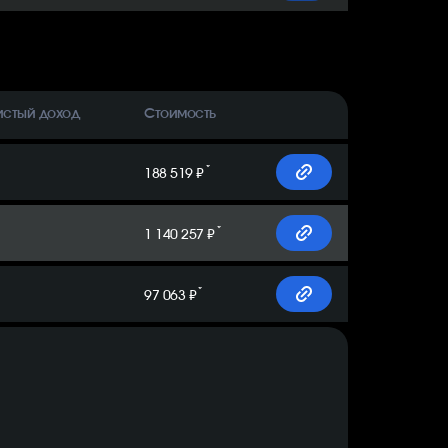
истый доход
Стоимость
*
188 519 ₽
*
1 140 257 ₽
*
97 063 ₽