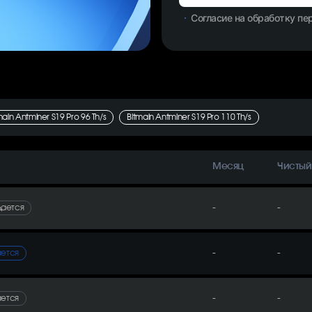
Согласие на обработку п
main Antminer S19 Pro 96 Th/s
Bitmain Antminer S19 Pro 110 Th/s
Месяц
Чистый
-
-
дается
-
-
ается
-
-
ается