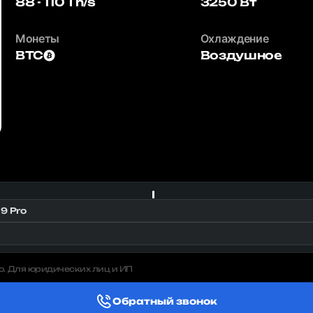
88 - 110 Th/s
3250 Вт
Монеты
Охлаждение
BTC
Воздушное
9 Pro
о. Для юридических лиц и ИП
Обратный звонок