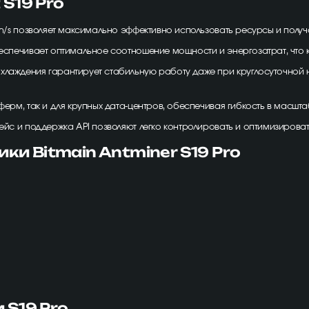
S19 Pro
 Th/s позволяет максимально эффективно использовать ресурсы и получ
обеспечивает оптимальное соотношение мощности и энергозатрат, что
охлаждения гарантирует стабильную работу даже при круглосуточной 
 ферм, так и для крупных дата-центров, обеспечивая гибкость в масш
фейс и поддержка API позволяют легко контролировать и оптимизирова
ки Bitmain Antminer S19 Pro
S19 Pro