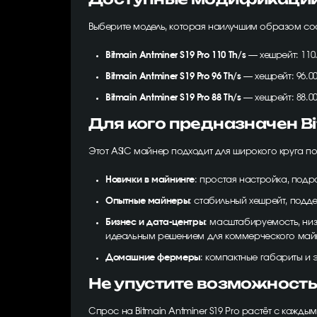
Выберите модель, которая наилучшим образом соо
Bitmain Antminer S19 Pro 110 Th/s
— хешрейт: 110.
Bitmain Antminer S19 Pro 96 Th/s
— хешрейт: 96.00
Bitmain Antminer S19 Pro 88 Th/s
— хешрейт: 88.00
Для кого предназначен Bi
Этот ASIC майнер подходит для широкого круга по
Новички в майнинге
: простая настройка, подр
Опытные майнеры
: стабильный хешрейт, под
Бизнес и дата-центры
: масштабируемость, низ
идеальным решением для коммерческого май
Домашние фермеры
: компактные габариты и 
Не упустите возможность
Спрос на Bitmain Antminer S19 Pro растёт с кажд