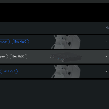
Ч
-
етуем
Без НДС
-
туем
Без НДС
-
Без НДС