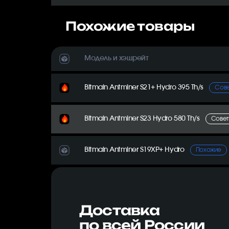
Похожие товары
Модель и хэшрейт
Bitmain Antminer S21+ Hydro 395 Th/s
Сов
Bitmain Antminer S23 Hydro 580 Th/s
Сове
Bitmain Antminer S19XP+ Hydro
Похожие
Доставка
по всей России