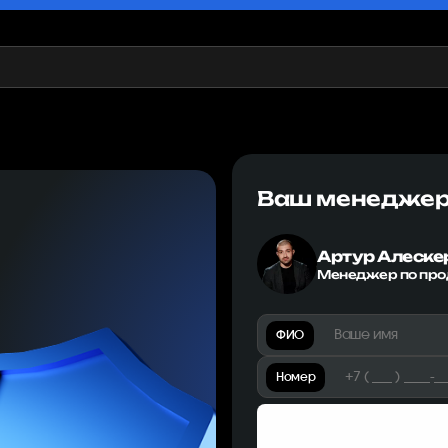
Ваш менедже
Артур Алеске
Менеджер по пр
ФИО
Номер