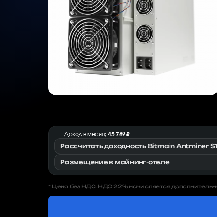
Доход в месяц:
45 789 ₽
Рассчитать доходность Bitmain Antminer S1
Размещение в майнинг-отеле
Цена без НДС. НДС 22% начисляется дополнительн
*