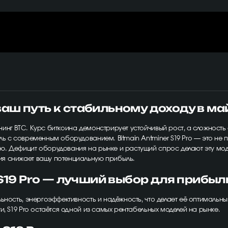
 ваш путь к стабильному доходу в м
инг BTC. Курс биткоина демонстрирует устойчивый рост, а сложность 
ь с современным оборудованием. Bitmain Antminer S19 Pro — это не 
ю. Дефицит оборудования на рынке и растущий спрос делают эту мод
я снижает вашу потенциальную прибыль.
 S19 Pro — лучший выбор для прибы
ьность, энергоэффективность и надёжность, что делает её оптимальн
и, S19 Pro остаётся одной из самых рентабельных моделей на рынке.