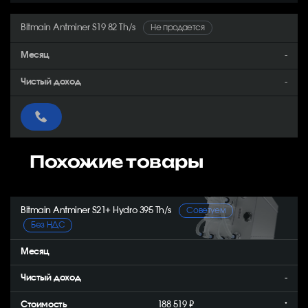
Bitmain Antminer S19 82 Th/s
Не продается
-
-
Похожие товары
Bitmain Antminer S21+ Hydro 395 Th/s
Советуем
Без НДС
-
188 519 ₽
*