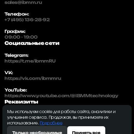
sales@ibmm.ru
Телефон:
+7 (495) 136-28-92
График:
09:00 - 19:00
Социальные сети
Telegram:
https://t.me/ibmmRU
VK:
https://vk.com/ibmmru
YouTube:
https://www.youtube.com/@IBMMtechnology
Реквизиты
Мы используем cookie для работы сайта, аналитики и
IBMM | technology
улучшения сервиса. Продолжая, вы принимаете их
ИНН: 5032334982
использование.
Подробнее
ОГРН: 1215000115230
Только необходимые
Принять все