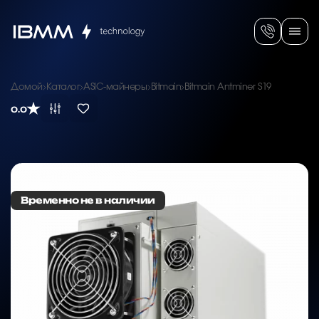
Домой
Каталог
ASIC-майнеры
Bitmain
Bitmain Antminer S19
0.0
Временно не в наличии