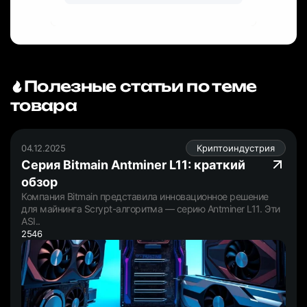
Полезные статьи по теме
товара
04.12.2025
Криптоиндустрия
Серия Bitmain Antminer L11: краткий
обзор
Компания Bitmain представила инновационное решение
для майнинга Scrypt-алгоритма — серию Antminer L11. Эти
ASI..
2546