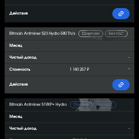
Bitmain Antminer S23 Hydro 580 Th/s
Советуем
Без НДС
-
1 140 257 ₽
*
Bitmain Antminer S19XP+ Hydro
Похожие
Без НДС
-