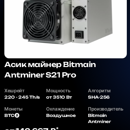
Асик майнер Bitmain
Antminer S21 Pro
Хешрейт
Мощность
Алгоритм
220 - 245 Th/s
от 3510 Вт
SHA-256
Монеты
Охлаждение
Производитель
BTC
Воздушное
Bitmain
Antminer
*