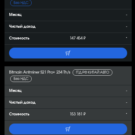
Без НДС
-
-
147 454 ₽
*
Bitmain Antminer S21 Pro+ 234 Th/s
ГТД РФ КИТАЙ АВТО
Без НДС
-
-
153 181 ₽
*