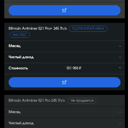
Bitmain Antminer S21 Pro+ 245 Th/s
ГТД РФ КИТАЙ АВИА
Без НДС
-
-
181 988 ₽
*
Bitmain Antminer S21 Pro 245 Th/s
Не продается
-
-