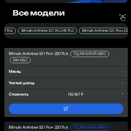
Все модели
234 Th/s
Bitmain Antminer S21 Pro 245 Th/s
Bitmain Antminer S21 Pro+ 220 
Bitmain Antminer S21 Pro+ 220 Th/s
ГТД РФ КИТАЙ АВТО
Без НДС
-
-
142 667 ₽
*
Bitmain Antminer S21 Pro+ 220 Th/s
ГТД РФ КИТАЙ АВИА