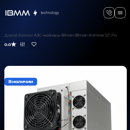
Домой
Каталог
ASIC-майнеры
Bitmain
Bitmain Antminer S21 Pro
0.0
В наличии