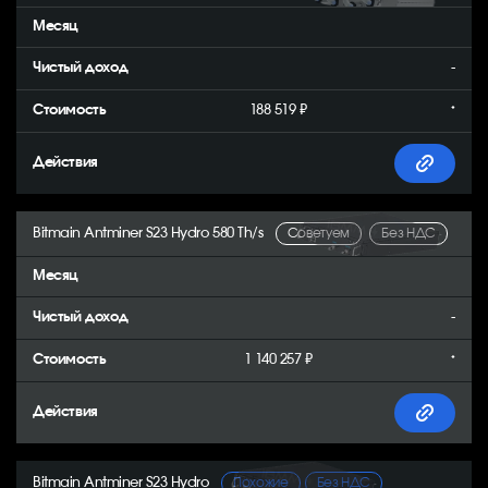
-
188 519 ₽
*
Bitmain Antminer S23 Hydro 580 Th/s
Советуем
Без НДС
-
1 140 257 ₽
*
Bitmain Antminer S23 Hydro
Похожие
Без НДС