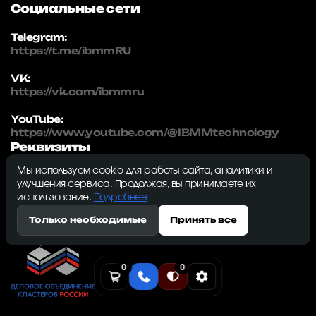
Социальные сети
Telegram:
https://t.me/ibmmRU
VK:
https://vk.com/ibmmru
YouTube:
https://www.youtube.com/@IBMMtechnology
Реквизиты
Мы используем cookie для работы сайта, аналитики и
IBMM | technology
улучшения сервиса. Продолжая, вы принимаете их
ИНН: 5032334982
использование.
Подробнее
ОГРН: 1215000115230
Только необходимые
Принять все
143009, Московская область, г. Одинцово, ул.
Северная, д. 5, к. 3, кв. 353, ком. 1
0
0