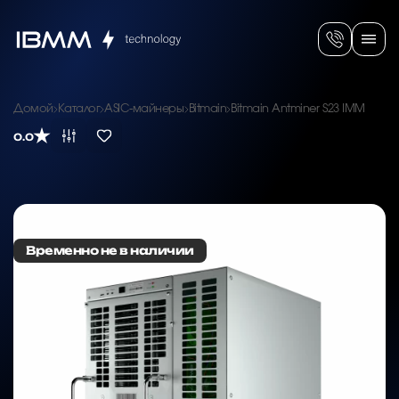
Домой
Каталог
ASIC-майнеры
Bitmain
Bitmain Antminer S23 IMM
0.0
Временно не в наличии