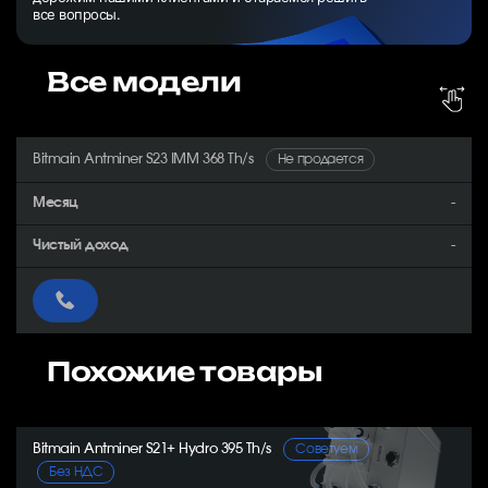
все вопросы.
Все модели
Bitmain Antminer S23 IMM 368 Th/s
Не продается
-
-
Похожие товары
Bitmain Antminer S21+ Hydro 395 Th/s
Советуем
Без НДС