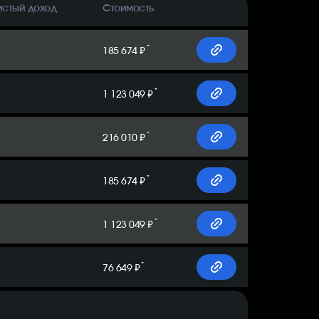
истый доход
Стоимость
*
185 674 ₽
*
1 123 049 ₽
*
216 010 ₽
*
185 674 ₽
*
1 123 049 ₽
*
76 649 ₽