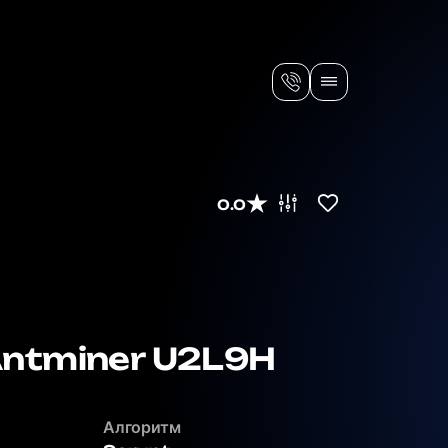
0.0
Antminer U2L9H
Алгоритм