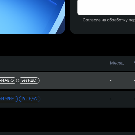
Согласие на обработку п
Месяц
-
АЙ АВТО
Без НДС
-
ТАЙ АВИА
Без НДС