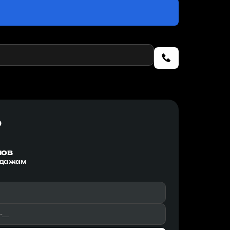
р
мов
одажам