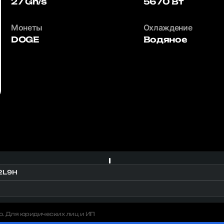
27 Gh/s
5670 Вт
Монеты
Охлаждение
DOGE
Водяное
U2L9H
о. Для юридических лиц и ИП