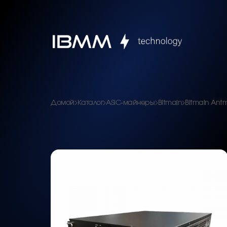
Домой
Каталог
ASIC-майнеры
Bitmain
Bitmain Antm