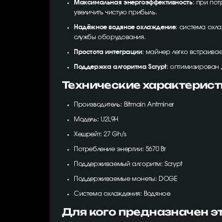
Максимальная энергоэффективность
: при по
увеличить чистую прибыль.
Надёжное водяное охлаждение
: система охл
службы оборудования.
Простота интеграции
: майнер легко встраива
Поддержка алгоритма Scrypt
: оптимизирован 
Технические характерист
Производитель: Bitmain Antminer
Модель: U2L9H
Хешрейт: 27 Gh/s
Потребление энергии: 5670 Вт
Поддерживаемый алгоритм: Scrypt
Поддерживаемые монеты: DOGE
Система охлаждения: Водяное
Для кого предназначен э