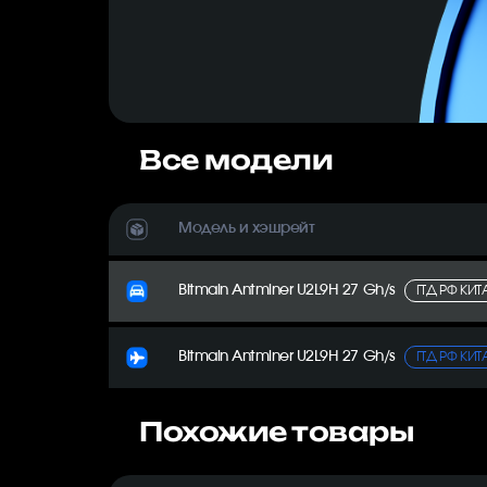
Все модели
Модель и хэшрейт
Bitmain Antminer U2L9H 27 Gh/s
ГТД РФ КИТ
Bitmain Antminer U2L9H 27 Gh/s
ГТД РФ КИ
Похожие товары