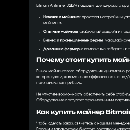
Bitmain Antminer U2L9H подходит для широкого круг
Новички в майнинге
: простота настройки и уп
майнинге.
Опытные майнеры
: стабильный хешрейт и по
Бизнес и промышленные фермы
: масштабируе
Домашние фермеры
: компактные габариты и 
Почему стоит купить май
Рынок майнингового оборудования динамично разв
которое уже доказало свою эффективность и надёж
потенциальная прибыль.
Не упустите возможность обеспечить себе стабиль
Оборудование поступает ограниченными партиями,
Как купить майнер Bitmai
Чтобы сделать заказ, свяжитесь с нашими менед
России и гарантируем быструю доставку и качест