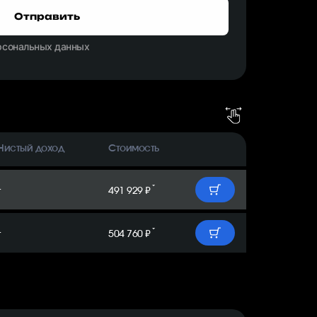
Отправить
ерсональных данных
Чистый доход
Стоимость
-
*
491 929 ₽
-
*
504 760 ₽