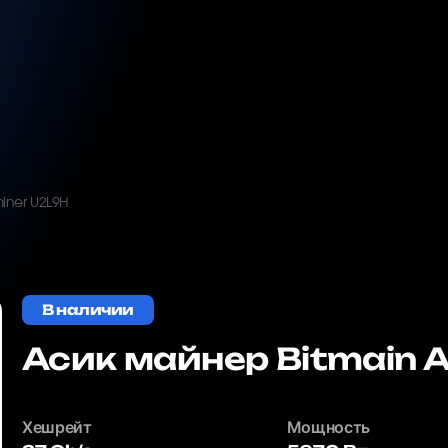
iner U2L9H
В наличии
Асик майнер Bitmain 
Хешрейт
Мощность