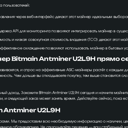
а пользователей:
равления через веб-интерфейс делают этот майнер идеальным выбором д
ддержка API для мониторинга позволяют интегрировать майнер в суще
мость и низкая совокупная стоимость владения (TCO) делают этот ма
эффективное охлаждение позволяют использовать майнер в бытовых ус
нер Bitmain Antminer U2L9H прямо с
ивается, и спрос на эффективные ASIC-майнеры растёт с каждым днё
ность. Чем дольше вы откладываете покупку, тем выше становится сл
ный доход. Закажите Bitmain Antminer U2L9H сегодня и начните майн
 и следующий заказ может занять время. Действуйте сейчас, пока ес
n Antminer U2L9H
жерами. Мы предоставим всю необходимую информацию о наличии, цен
венное обслуживание. Не откладывайте решение — ваш стабильный до