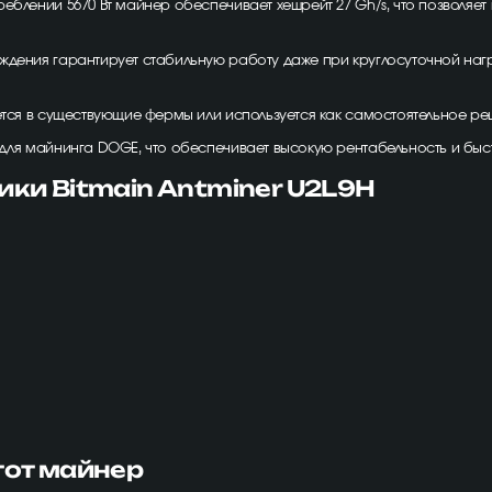
треблении 5670 Вт майнер обеспечивает хешрейт 27 Gh/s, что позволяе
аждения гарантирует стабильную работу даже при круглосуточной наг
ется в существующие фермы или используется как самостоятельное реш
для майнинга DOGE, что обеспечивает высокую рентабельность и быс
ики Bitmain Antminer U2L9H
тот майнер