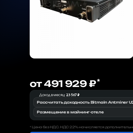
*
от 491 929 ₽
Доход в месяц:
23 567 ₽
Рассчитать доходность Bitmain Antminer 
Размещение в майнинг-отеле
Цена без НДС. НДС 22% начисляется дополнительн
*