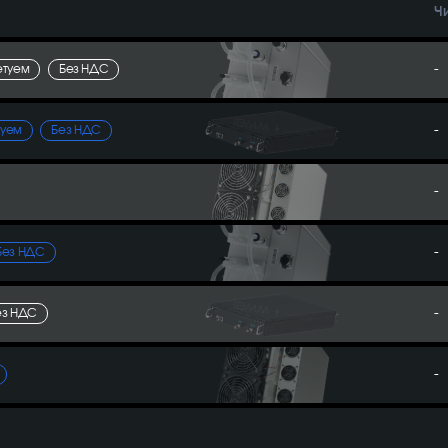
Ч
-
етуем
Без НДС
-
туем
Без НДС
-
-
Без НДС
-
ез НДС
-