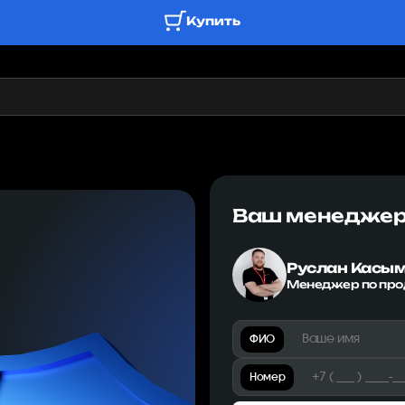
Купить
Ваш менедже
Руслан Касы
Менеджер по пр
ФИО
Номер