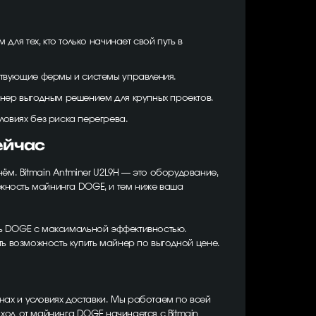
ля тех, кто только начинает свой путь в
ствующие фермы и системы управления.
йнер выгодным решением для крупных проектов.
ловиях без риска перегрева.
ейчас
м. Bitmain Antminer U2L9H — это оборудование,
ожность майнинга DOGE, и тем ниже ваша
ить DOGE с максимальной эффективностью.
ть возможность купить майнер по выгодной цене.
ах и условиях доставки. Мы работаем по всей
ход от майнинга DOGE начинается с Bitmain