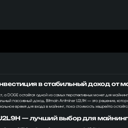
инвестиция в стабильный доход от 
т, а DOGE остаётся одной из самых перспективных монет для майнинг
ьный пассивный доход. Bitmain Antminer U2L9H — это решение, котор
льное время для входа в майнинг, пока стоимость хешрейта остаётся
 U2L9H — лучший выбор для майнин