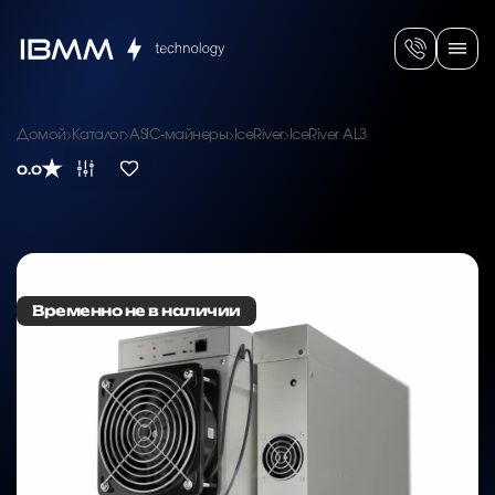
Домой
Каталог
ASIC-майнеры
IceRiver
IceRiver AL3
0.0
Временно не в наличии