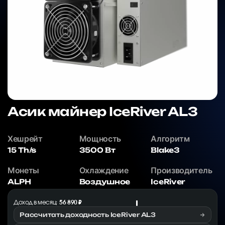
Асик майнер IceRiver AL3
Хешрейт
Мощность
Алгоритм
15 Th/s
3500 Вт
Blake3
Монеты
Охлаждение
Производитель
ALPH
Воздушное
IceRiver
Доход в месяц:
56 890 ₽
Рассчитать доходность IceRiver AL3