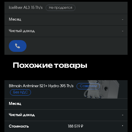
IceRiver AL3 15 Th/s
Не продается
-
-
Похожие товары
Bitmain Antminer S21+ Hydro 395 Th/s
Советуем
Без НДС
-
188 519 ₽
*