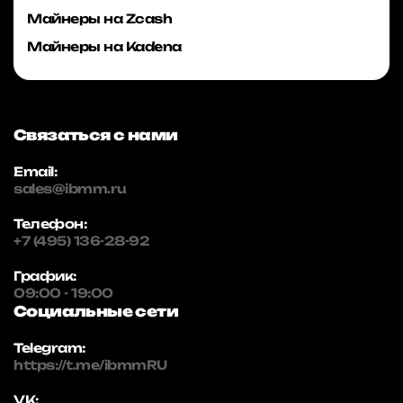
Майнеры на Zcash
Майнеры на Kadena
Связаться с нами
Email:
sales@ibmm.ru
Телефон:
+7 (495) 136-28-92
График:
09:00 - 19:00
Социальные сети
Telegram:
https://t.me/ibmmRU
VK: