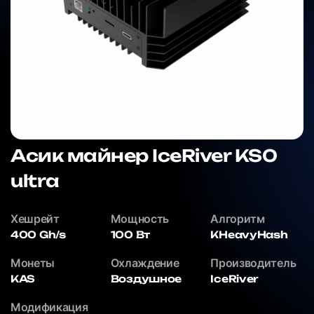
Асик майнер IceRiver KS0
ultra
Хешрейт
Мощность
Алгоритм
400 Gh/s
100 Вт
KHeavyHash
Монеты
Охлаждение
Производитель
KAS
Воздушное
IceRiver
Модификация