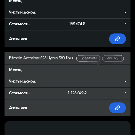
-
185 674 ₽
*
Bitmain Antminer S23 Hydro 580 Th/s
Советуем
Без НДС
-
1 123 049 ₽
*