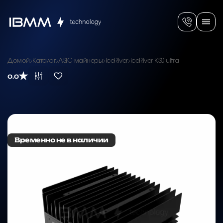
Домой
Каталог
ASIC-майнеры
IceRiver
IceRiver KS0 ultra
0.0
Временно не в наличии