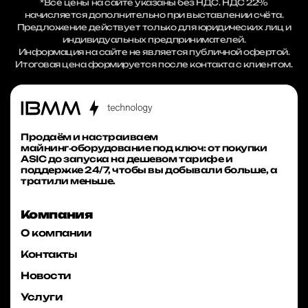
*Все цены на сайте указаны без НДС. НДС 22%
начисляется дополнительно при выставлении счёта.
Предложение действует только для юридических лиц и
индивидуальных предпринимателей.
Информация на сайте не является публичной офертой.
Итоговая цена формируется после контакта с клиентом.
Продаём и настраиваем
майнинг‑оборудование под ключ: от покупки
ASIC до запуска на дешевом тарифе и
поддержке 24/7, чтобы вы добывали больше, а
тратили меньше.
Компания
О компании
Контакты
Новости
Услуги