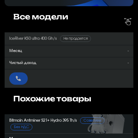
Все модели
IceRiver KS0 ultra 400 Gh/s
Не продается
-
-
Похожие товары
Bitmain Antminer S21+ Hydro 395 Th/s
Советуем
Без НДС