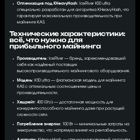
Оптимизация под KHeavyHash
: IceRiver KS0 ultra
специально разработан для алгоритма KHeavyHash, что
гарантирует максимальную производительность при
майнинге KAS.
Технические характеристики:
всё, что нужно для
прибыльного майнинга
Производитель
: IceRiver — бренд, зарекомендовавший
себя как надёжный поставщик
высокопроизводительного майнингового оборудования.
Модель
: KS0 ultra — флагманская модель для майнинга
KAS с оптимальным соотношением цены и
производительности.
Хешрейт
: 400 Gh/s — достаточная мощность для
конкурентоспособного майнинга даже при растущей
сложности сети.
Потребление энергии
: 100 Вт — минимальные затраты на
электричество, что напрямую влияет на рентабельность.
Алгоритм
: KHeavyHash — специализированный алгоритм