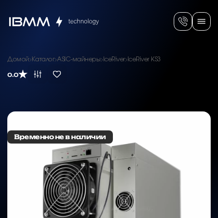
Домой
Каталог
ASIC-майнеры
IceRiver
IceRiver KS3
0.0
Временно не в наличии