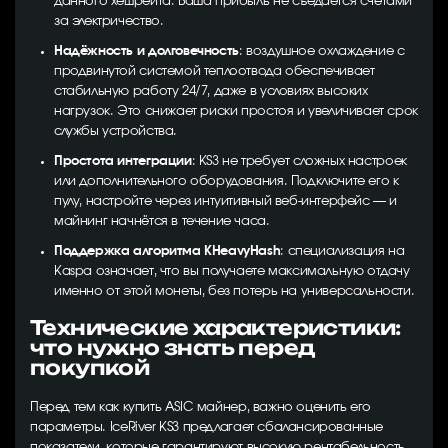
данного хешрейта. Ваша прибыль не съедается счетами
за электричество.
Надёжность и долговечность
: воздушное охлаждение с
продвинутой системой теплоотвода обеспечивает
стабильную работу 24/7, даже в условиях высоких
нагрузок. Это снижает риски простоя и увеличивает срок
службы устройства.
Простота интеграции
: KS3 не требует сложных настроек
или дополнительного оборудования. Подключите его к
пулу, настройте через интуитивный веб-интерфейс — и
майнинг начнётся в течение часа.
Поддержка алгоритма KHeavyHash
: специализация на
Kaspa означает, что вы получаете максимальную отдачу
именно от этой монеты, без потерь на универсальности.
Технические характеристики:
что нужно знать перед
покупкой
Перед тем как купить ASIC майнер, важно оценить его
параметры. IceRiver KS3 предлагает сбалансированные
показатели, которые гарантируют высокую рентабельность.