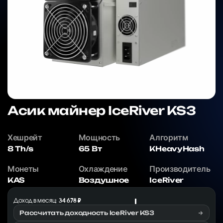
Асик майнер IceRiver KS3
Хешрейт
Мощность
Алгоритм
8 Th/s
65 Вт
KHeavyHash
Монеты
Охлаждение
Производитель
KAS
Воздушное
IceRiver
Доход в месяц:
34 678 ₽
Рассчитать доходность IceRiver KS3