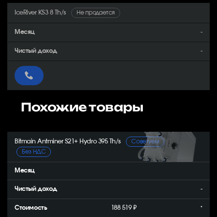
IceRiver KS3 8 Th/s
Не продается
-
-
Похожие товары
Bitmain Antminer S21+ Hydro 395 Th/s
Советуем
Без НДС
-
188 519 ₽
*