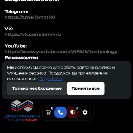
Telegram:
https://t.me/ibmmRU
VK:
https://vk.com/ibmmru
YouTube:
https://www.youtube.com/@IBMMtechnology
Реквизиты
Мы используем cookie для работы сайта, аналитики и
IBMM | technology
улучшения сервиса. Продолжая, вы принимаете их
ИНН: 5032334982
использование.
Подробнее
ОГРН: 1215000115230
Только необходимые
Принять все
143009, Московская область, г. Одинцово, ул.
Северная, д. 5, к. 3, кв. 353, ком. 1
0
0