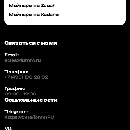
Майнеры на Zcash
Майнеры на Kadena
Связаться с нами
Email:
sales@ibmm.ru
Телефон:
+7 (495) 136-28-92
График:
09:00 - 19:00
Социальные сети
Telegram:
https://t.me/ibmmRU
VK: