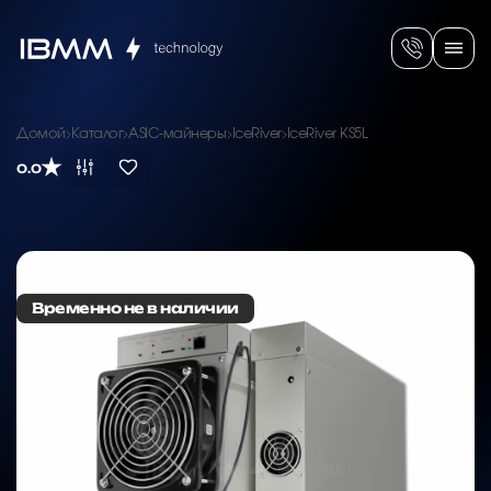
Домой
Каталог
ASIC-майнеры
IceRiver
IceRiver KS5L
0.0
Временно не в наличии