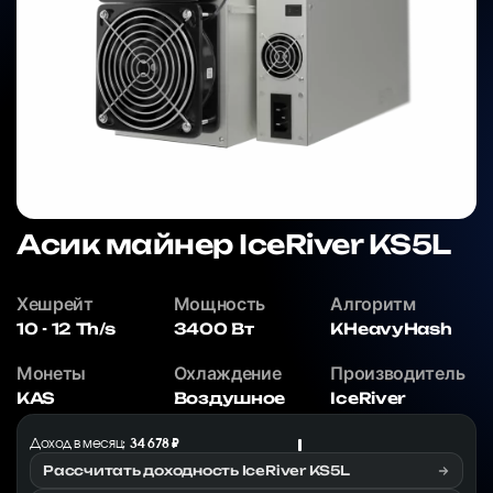
Асик майнер IceRiver KS5L
Хешрейт
Мощность
Алгоритм
10 - 12 Th/s
3400 Вт
KHeavyHash
Монеты
Охлаждение
Производитель
KAS
Воздушное
IceRiver
Доход в месяц:
34 678 ₽
Рассчитать доходность IceRiver KS5L