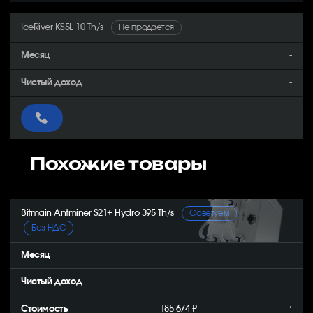
IceRiver KS5L 10 Th/s
Не продается
-
-
Похожие товары
Bitmain Antminer S21+ Hydro 395 Th/s
Советуем
Без НДС
-
185 674 ₽
*