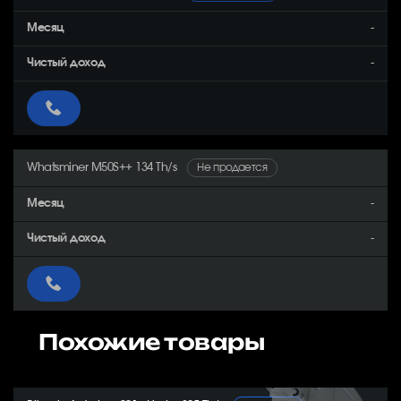
-
-
Whatsminer M50S++ 134 Th/s
Не продается
-
-
Похожие товары