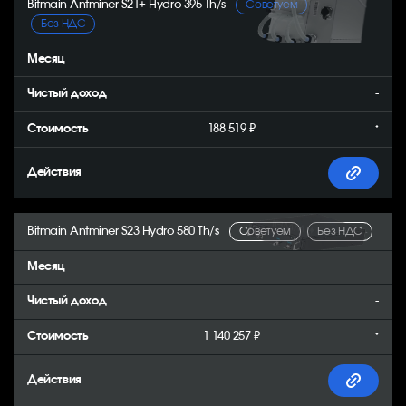
Bitmain Antminer S21+ Hydro 395 Th/s
Советуем
Без НДС
-
188 519 ₽
*
Bitmain Antminer S23 Hydro 580 Th/s
Советуем
Без НДС
-
1 140 257 ₽
*