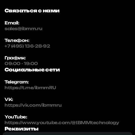
Связаться с нами
Email:
sales@ibmm.ru
Телефон:
+7 (495) 136-28-92
График:
09:00 - 19:00
Социальные сети
Telegram:
https://t.me/ibmmRU
VK:
https://vk.com/ibmmru
YouTube:
https://www.youtube.com/@IBMMtechnology
Реквизиты