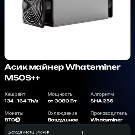
Асик майнер Whatsminer
M50S++
Хешрейт
Мощность
Алгоритм
134 - 164 Th/s
от 3080 Вт
SHA-256
Монеты
Охлаждение
Производитель
BTC
Воздушное
Whatsminer
Доход в месяц:
34 678 ₽