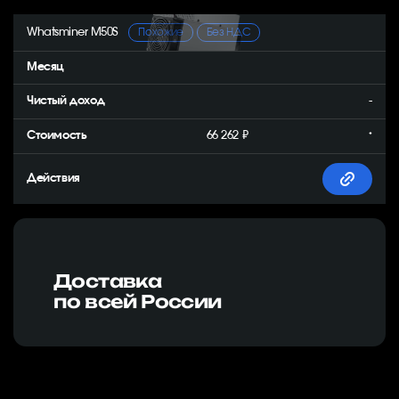
Whatsminer M50S
Похожие
Без НДС
-
66 262 ₽
*
Доставка
по всей России