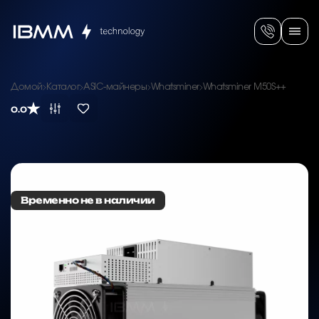
Домой
Каталог
ASIC-майнеры
Whatsminer
Whatsminer M50S++
0.0
Временно не в наличии