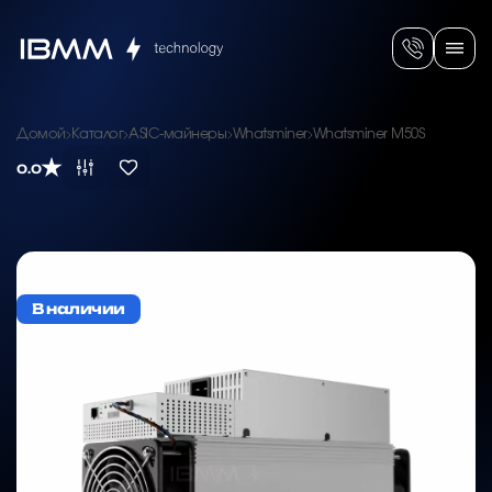
Домой
Каталог
ASIC-майнеры
Whatsminer
Whatsminer M50S
0.0
В наличии