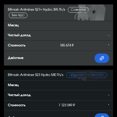
Bitmain Antminer S21+ Hydro 395 Th/s
Советуем
Без НДС
-
185 674 ₽
*
Bitmain Antminer S23 Hydro 580 Th/s
Советуем
Без НДС
-
1 123 049 ₽
*