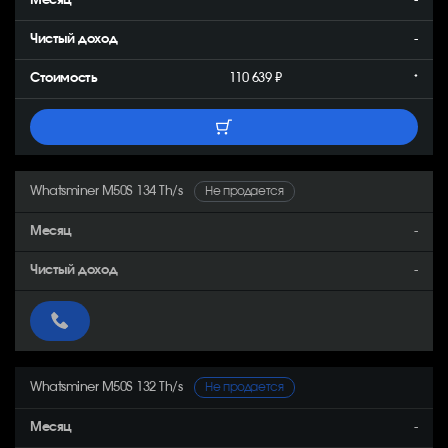
-
-
110 639 ₽
*
Whatsminer M50S 134 Th/s
Не продается
-
-
Whatsminer M50S 132 Th/s
Не продается
-