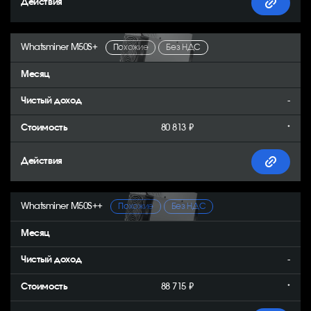
Whatsminer M50S+
Похожие
Без НДС
-
80 813 ₽
*
Whatsminer M50S++
Похожие
Без НДС
-
88 715 ₽
*