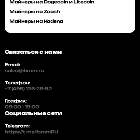
Майнеры на Dogecoin и Litecoin
Майнеры на Zcash
Майнеры на Kadena
Связаться с нами
Email:
sales@ibmm.ru
Телефон:
+7 (495) 136-28-92
График:
09:00 - 19:00
Социальные сети
Telegram:
https://t.me/ibmmRU