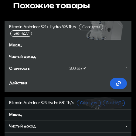
Похожие товары
Bitmain Antminer S21+ Hydro 395 Th/s
Советуем
Без НДС
-
200 537 ₽
*
Bitmain Antminer S23 Hydro 580 Th/s
Советуем
Без НДС
-