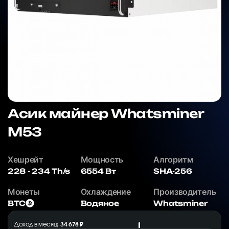
Асик майнер Whatsminer
M53
Хешрейт
Мощность
Алгоритм
228 - 234 Th/s
6554 Вт
SHA-256
Монеты
Охлаждение
Производитель
BTC
Водяное
Whatsminer
Доход в месяц:
34 678 ₽