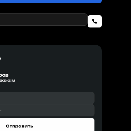
р
ров
одажам
Отправить