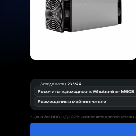
Доход в месяц:
23 567 ₽
Рассчитать доходность Whatsminer M60S
Размещение в майнинг-отеле
Цена без НДС. НДС 22% начисляется дополнительн
*