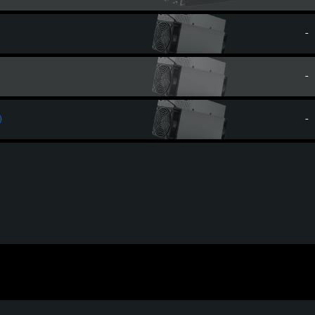
-
-
-