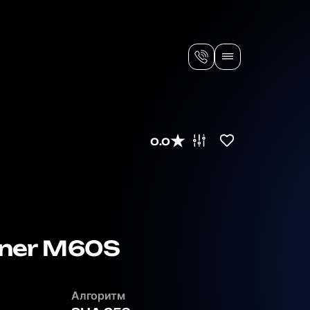
0.0
ner M60S
Алгоритм