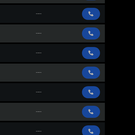
----
----
----
----
----
----
----