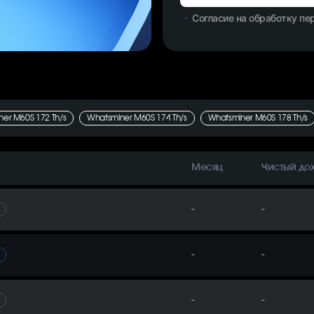
Согласие на обработку п
er M60S 172 Th/s
Whatsminer M60S 174 Th/s
Whatsminer M60S 178 Th/s
Месяц
Чистый до
-
-
-
-
-
-