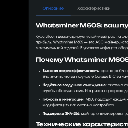
Описание
Характеристики
Whatsminer M60S: ваш пу
Курс Bitcoin демонстрирует устойчивый рост, а с
прибыль. Whatsminer M60S — это ASIC майнер, кот
максимальной отдачей. В условиях дефицита обо
Почему Whatsminer M60S
Высокая энергоэффективность
: при потреблен
Это значит, что вы получаете больше BTC за ка
Надёжное воздушное охлаждение
: система о
службы оборудования. Нет риска перегрева д
Гибкость в интеграции
: M60S подходит как дл
модификациях или сложных настройках.
Поддержка SHA-256
: майнер оптимизирован дл
Технические характерис