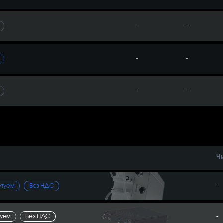
-
-
-
-
-
-
Ч
-
етуем
Без НДС
-
туем
Без НДС