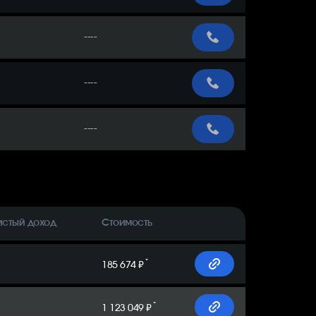
----
----
----
истый доход
Стоимость
*
185 674 ₽
*
1 123 049 ₽