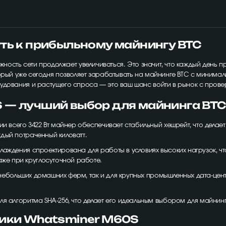
ть к прибыльному майнингу BTC
ложность сети продолжает увеличиваться. Это значит, что каждый день
орый уже сегодня позволяет зарабатывать на майнинге BTC с минимал
рудования и растущего спроса — это ваш шанс войти в рынок с пров
 — лучший выбор для майнинга BT
ии всего 3422 Вт майнер обеспечивает стабильный хешрейт, что делае
ждый потраченный киловатт.
хлаждения спроектирована для работы в условиях высоких нагрузок, ч
аже при круглосуточной работе.
я небольших домашних ферм, так и для крупных промышленных дата-цен
я алгоритма SHA-256, что делает его идеальным выбором для майнинга
тики Whatsminer M60S