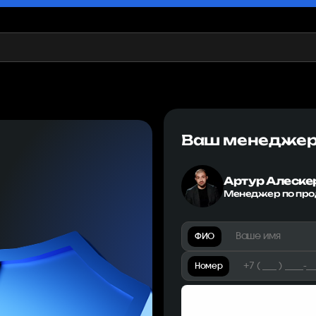
Ваш менедже
Артур Алеске
Менеджер по пр
ФИО
Номер