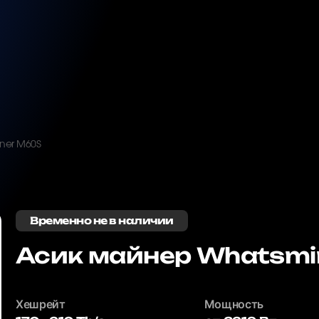
ner M60S
Временно не в наличии
Асик майнер Whatsmi
Хешрейт
Мощность