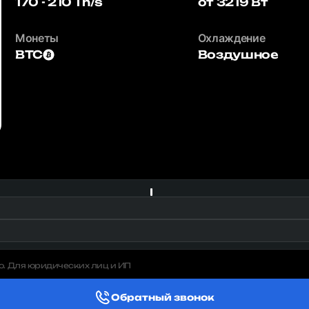
170 - 210 Th/s
от 3219 Вт
Монеты
Охлаждение
BTC
Воздушное
о. Для юридических лиц и ИП
Обратный звонок