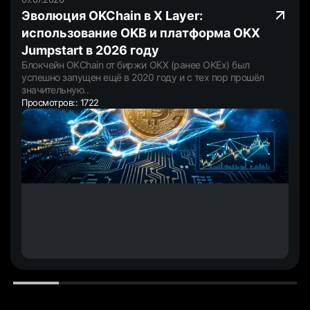
Эволюция OKChain в X Layer:
использование OKB и платформа OKX
Jumpstart в 2026 году
Блокчейн OKChain от биржи OKX (ранее OKEx) был
успешно запущен ещё в 2020 году и с тех пор прошёл
значительную..
Просмотров:: 1722