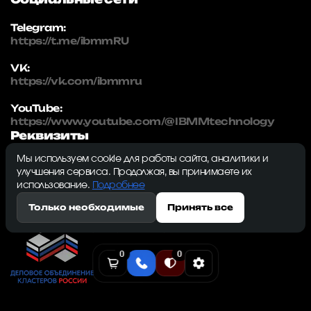
Telegram:
https://t.me/ibmmRU
VK:
https://vk.com/ibmmru
YouTube:
https://www.youtube.com/@IBMMtechnology
Реквизиты
Мы используем cookie для работы сайта, аналитики и
IBMM | technology
улучшения сервиса. Продолжая, вы принимаете их
ИНН: 5032334982
использование.
Подробнее
ОГРН: 1215000115230
Только необходимые
Принять все
143009, Московская область, г. Одинцово, ул.
Северная, д. 5, к. 3, кв. 353, ком. 1
0
0