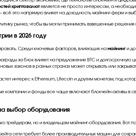
щийся сектор экономики, где технологии блокчейн и цифровы
стей криптовалют
является не просто интересом, а необходи
в — всё это напрямую влияет на доходность майнинг-ферм и в
тику рынка, чтобы вы могли принимать взвешенные решения 
ии в 2026 году
ровать. Среди ключевых факторов, влияющих на
майнинг
и до
грады за блок влияет на предложение BTC и долгосрочную це
новых законов в разных странах может открывать или закрыва
астет интерес к Ethereum, Litecoin и другим монетам, под к
е компании и фонды все чаще включают блокчейн-активы в св
 на выбор оборудования
ко трейдерам, но и владельцам майнинг-оборудования. Вот п
ейта сети требует более производительных машин для сохра