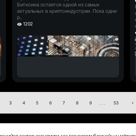
Биткоина остается одной из самых
актуальных в криптоиндустрии. Пока одни
р..
1202
...
3
4
5
6
7
8
9
53