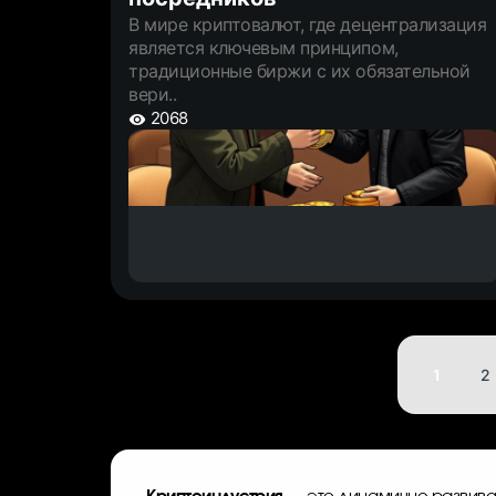
В мире криптовалют, где децентрализация
является ключевым принципом,
традиционные биржи с их обязательной
вери..
2068
1
2