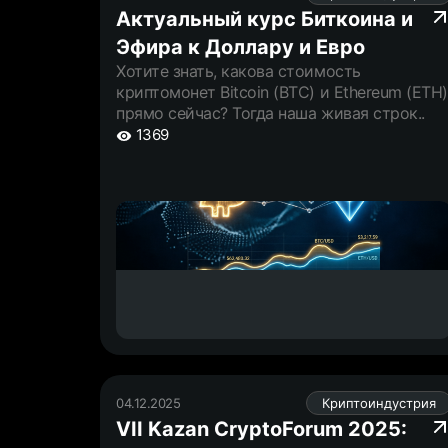
Актуальный курс Биткоина и
Эфира к Доллару и Евро
Хотите знать, какова стоимость
криптомонет Bitcoin (BTC) и Ethereum (ETH)
прямо сейчас? Тогда наша живая строк..
1369
04.12.2025
Криптоиндустрия
VII Kazan CryptoForum 2025: