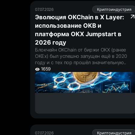
07.07.2026
Криптоиндустрия
Эволюция OKChain в X Layer:
использование OKB и
платформа OKX Jumpstart в
2026 году
Блокчейн OKChain от биржи OKX (ранее
OKEx) был успешно запущен ещё в 2020
году и с тех пор прошёл значительную..
1659
07.07.2026
Криптоиндустрия