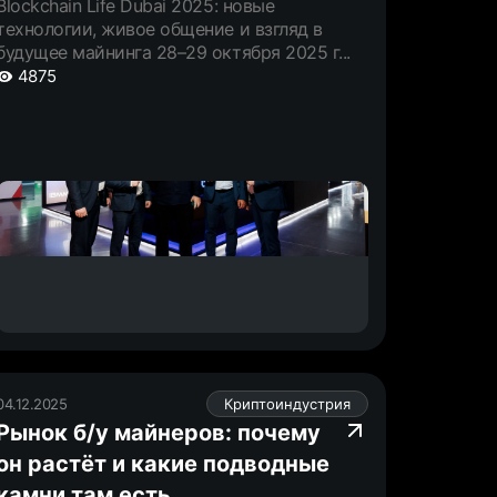
Blockchain Life Dubai 2025: новые
технологии, живое общение и взгляд в
будущее майнинга 28–29 октября 2025 г...
4875
04.12.2025
Криптоиндустрия
Рынок б/у майнеров: почему
он растёт и какие подводные
камни там есть