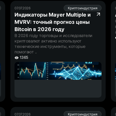
07.07.2026
Криптоиндустрия
Индикаторы Mayer Multiple и
MVRV: точный прогноз цены
Bitcoin в 2026 году
В 2026 году торговцы и исследователи
криптовалют активно используют
технические инструменты, которые
помогают ..
1365
07.07.2026
Криптоиндустрия