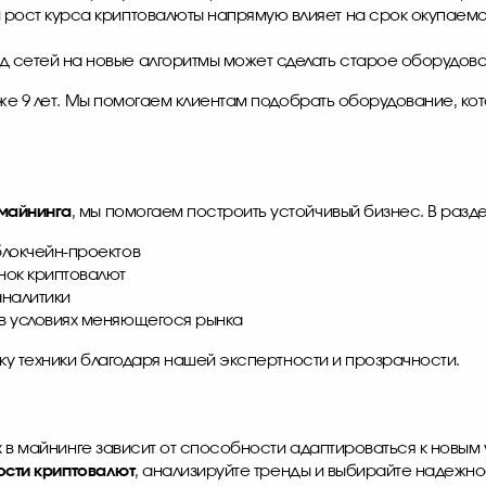
 рост курса криптовалюты напрямую влияет на срок окупаем
 сетей на новые алгоритмы может сделать старое оборудов
же 9 лет. Мы помогаем клиентам подобрать оборудование, ко
майнинга
, мы помогаем построить устойчивый бизнес. В разде
блокчейн-проектов
нок криптовалют
аналитики
в условиях меняющегося рынка
у техники благодаря нашей экспертности и прозрачности.
х в майнинге зависит от способности адаптироваться к новым
ости криптовалют
, анализируйте тренды и выбирайте надежное