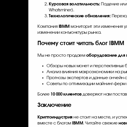
Курсовая волатильность:
Падение или
Whatsminer).
Технологические обновления:
Переход
Компания
IBMM
мониторит эти изменения у
изменении конъюнктуры рынка.
Почему стоит читать блог IBMM
Мы не просто продаем
оборудование для 
Обзоры новых монет и перспективных 
Анализ влияния макроэкономики на ры
Прогнозы экспертов и данные ончейн-
Советы по оптимизации майнинг-ферм 
Более
10 000 клиентов
доверяют нам поставк
Заключение
Криптоиндустрия
не стоит на месте, и успе
вместе с блогом
IBMM
. Читайте свежие
нов