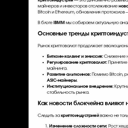
Криптоиндустрия
— это динамично развиваю
майнеров и инвесторов отслеживание
ново
Bitcoin и Ethereum, обновления протоколо
В блоге
IBMM
мы собираем актуальную анали
Основные тренды криптоиндустр
Рынок криптовалют продолжает эволюциони
Биткоин-халвинг и эмиссия:
Снижение на
Регулирование криптовалют:
Принятие 
майнинга.
Развитие альткоинов:
Помимо Bitcoin, р
ASIC-майнеры
.
Институциональное внедрение:
Крупны
стабильность рынка.
Как новости блокчейна влияют
Следить за
криптоиндустрией
важно не толь
Изменение сложности сети:
Рост хешр