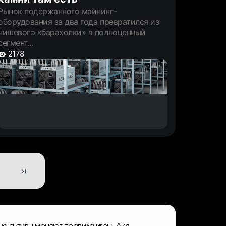
Рынок подержанного майнинг-
оборудования за два года превратился из
нишевого «барахолки» в полноценный
сегмент...
2178