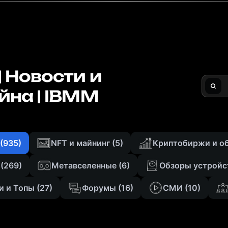
 Новости и
йна | IBMM
Най
(935)
NFT и майнинг
(5)
Криптобиржи и о
(269)
Метавселенныe
(6)
Обзоры устройс
и и Топы
(27)
Форумы
(16)
СМИ
(10)