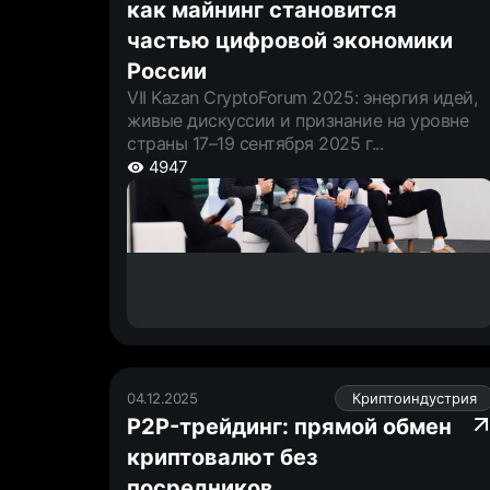
как майнинг становится
частью цифровой экономики
России
VII Kazan CryptoForum 2025: энергия идей,
живые дискуссии и признание на уровне
страны 17–19 сентября 2025 г...
4947
04.12.2025
Криптоиндустрия
P2P-трейдинг: прямой обмен
криптовалют без
посредников