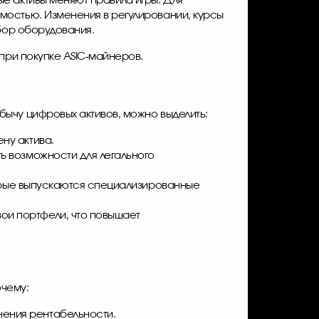
е активы меняют правила игры. Для
мостью. Изменения в регулировании, курсы
ыбор оборудования.
при покупке ASIC-майнеров.
бычу цифровых активов, можно выделить:
ну актива.
ть возможности для легального
оторые выпускаются специализированные
ои портфели, что повышает
очему:
нения рентабельности.