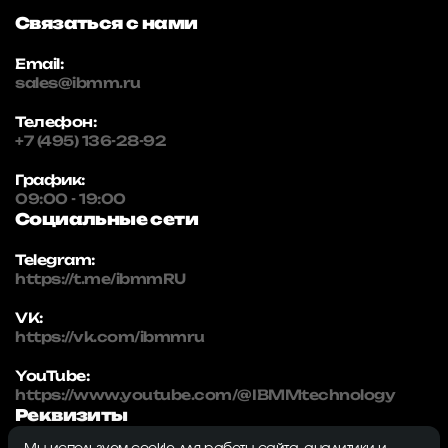
Связаться с нами
Email:
sales@ibmm.ru
Телефон:
+7 (495) 136-28-92
График:
09:00 - 19:00
Социальные сети
Telegram:
https://t.me/ibmmRU
VK:
https://vk.com/ibmmru
YouTube:
https://www.youtube.com/@IBMMtechnology
Реквизиты