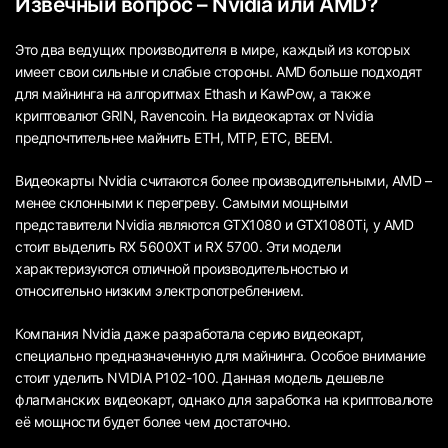
Извечный вопрос – Nvidia или AMD?
Это два ведущих производителя в мире, каждый из которых
имеет свои сильные и слабые стороны. AMD больше подходят
для майнинга на алгоритмах Ethash и KawPow, а также
криптовалют GRIN, Ravencoin. На видеокартах от Nvidia
предпочтительнее майнить ETH, MTP, ETC, BEEM.
Видеокарты Nvidia считаются более производительными, AMD –
менее склонными к перегреву. Самыми мощными
представители Nvidia являются GTX1080 и GTX1080Ti, у AMD
стоит выделить RX 5600XT и RX 5700. Эти модели
характеризуются отличной производительностью и
относительно низким электропотреблением.
Компания Nvidia даже разработала серию видеокарт,
специально предназначенную для майнинга. Особое внимание
стоит уделить NVIDIA P102-100. Данная модель дешевле
флагманских видеокарт, однако для заработка на криптовалюте
её мощности будет более чем достаточно.