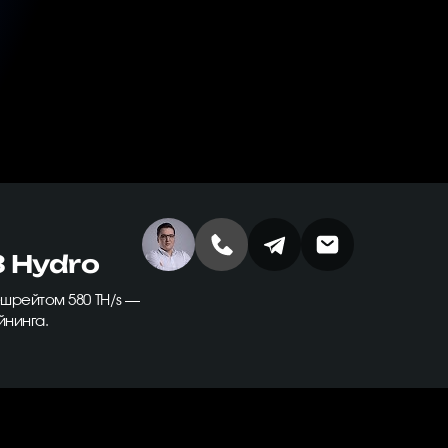
3 Hydro
шрейтом 580 TH/s —
йнинга.