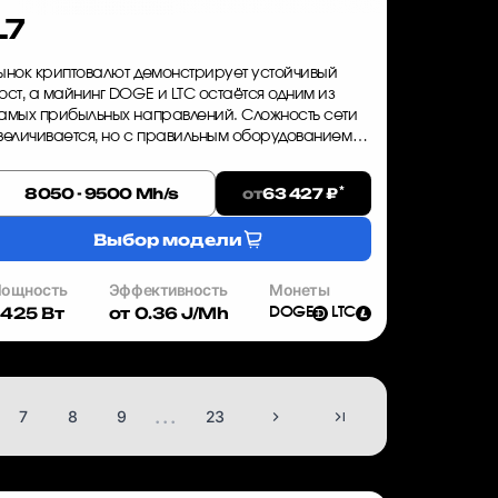
L7
ынок криптовалют демонстрирует устойчивый
ост, а майнинг DOGE и LTC остаётся одним из
амых прибыльных направлений. Сложность сети
величивается, но с правильным оборудованием
ы можете опередить конкурентов. Bitmain Antminer
7 — это ASIC-майнер, ...
*
от
8050 - 9500 Mh/s
63 427 ₽
Выбор модели
ощность
Эффективность
Монеты
425 Вт
от 0.36 J/Mh
DOGE
LTC
...
7
8
9
23