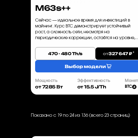
M63s++
Сейчас — идеальное время для инвестиций в
майнинг. Курс BTC демонстрирует устойчивый
рост, а сложность сети, несмотря на
периодические коррекции, остаётся на уровне,
позволяющем получать стабильный доход.
Whatsminer M63s++ — это оборудование, которое..
*
от
470 - 480 Th/s
327 647 ₽
Выбор модели
Мощность
Эффективность
Моне
от 7285 Вт
от 15.5 J/Th
BTC
Показано с 19 по 24 из 136 (всего 23 страниц)