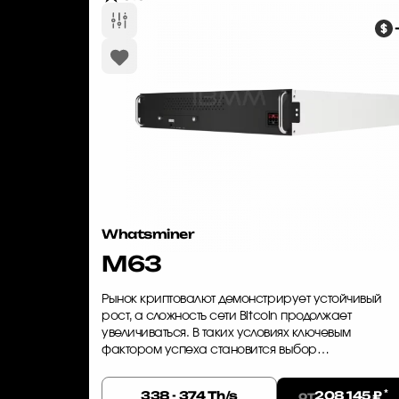
Whatsminer
M63
Рынок криптовалют демонстрирует устойчивый
рост, а сложность сети Bitcoin продолжает
увеличиваться. В таких условиях ключевым
фактором успеха становится выбор
высокопроизводительного и энергоэффективного
оборудования. Whatsminer M63 — это решение,
*
от
338 - 374 Th/s
208 145 ₽