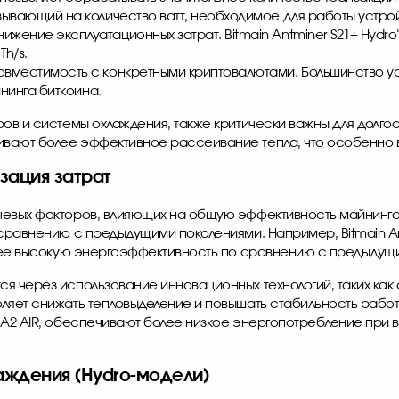
ывающий на количество ватт, необходимое для работы устрой
ижение эксплуатационных затрат.
Bitmain Antminer S21+
Hydro
Th/s.
вместимость с конкретными криптовалютами. Большинство ус
йнинга биткоина.
ров и системы охлаждения, также критически важны для долг
вают более эффективное рассеивание тепла, что особенно ва
зация затрат
ючевых факторов, влияющих на общую эффективность майнин
о сравнению с предыдущими поколениями. Например,
Bitmain A
более высокую энергоэффективность по сравнению с предыдущ
я через использование инновационных технологий, таких как
ляет снижать тепловыделение и повышать стабильность рабо
 A2 AIR, обеспечивают более низкое энергопотребление при в
ждения (Hydro-модели)