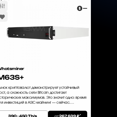
—
hatsminer
M63S+
ынок криптовалют демонстрирует устойчивый
ост, а сложность сети Bitcoin достигает
сторических максимумов. Это значит одно: время
ля инвестиций в ASIC-майнинг — сейчас.
hatsminer M63S+ — это не просто оборудование,
 инструмент для генерации стаб...
*
от
390 - 450 Th/s
267 639 ₽