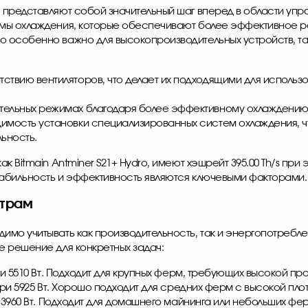
 представляют собой значительный шаг вперед в области уп
емы охлаждения, которые обеспечивают более эффективное 
 особенно важно для высокопроизводительных устройств, та
ствию вентиляторов, что делает их подходящими для исполь
тельных режимах благодаря более эффективному охлаждению
имость установки специализированных систем охлаждения, чт
ьность.
 Bitmain Antminer S21+ Hydro, имеют хэшрейт 395.00 Th/s при э
табильность и эффективность являются ключевыми факторами.
етрам
имо учитывать как производительность, так и энергопотребл
е решение для конкретных задач:
s при 5510 Вт. Подходит для крупных ферм, требующих высокой п
/s при 5925 Вт. Хорошо подходит для средних ферм с высокой пл
при 3960 Вт. Подходит для домашнего майнинга или небольших фе