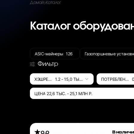
Домой
Каталог
Каталог оборудова
ASIC-майнеры
126
Газопоршневые установк
Фильтр
ХЭШРЕЙТ
1.2
-
15,0 ТЫС.
ПОТРЕБЛЕНИЕ
ЦЕНА
22,6 ТЫС.
-
25,1 МЛН
Р.
В налич
0.0