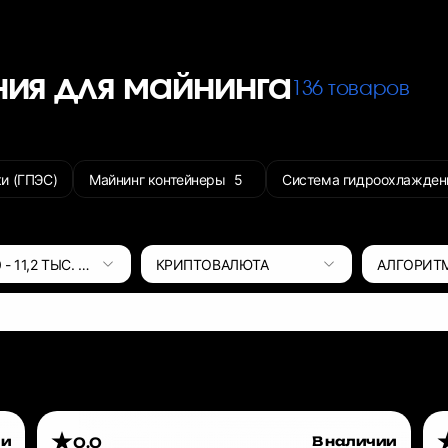
ния для майнинга
136 товаров
и (ГПЭС)
Майнинг контейнеры
5
Система гидроохлажден
0
-
11,2 ТЫС.
ВТ
КРИПТОВАЛЮТА
АЛГОРИТ
ии
В наличии
0.0