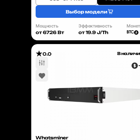
ко...
Выбор модели
Мощность
Эффективность
Моне
от 6726 Вт
от 19.9 J/Th
BTC
В налич
0.0
Whatsminer