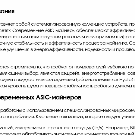
вания
тавляет собой систематизированную коллекцию устройств, п
н-сетях. Современные ASIC-майнеры обеспечивают эффектив
тимизированным архитектурным решениям и алгоритмам шифрова
рочную стабильность и эффективность процесса майнинга. С
ные улучшения в энергоэффективности, надежности и произв
тся стремительно, что требует от пользователей глубокого 
деляющими выбор, являются хэшрейт, энергопотребление, со
модели с жидкостным охлаждением (обозначаемые как Hydro)
ижая уровень шума и повышая стабильность работы в длительн
овременных ASIC-майнеров
зработаны с использованием специализированных микросхе
опотреблении. Ключевые показатели, которые следует учитыв
ений, измеряемая в терахешах в секунду (Th/s). Например,
Bi
о позволяет обрабатывать значительное количество транзакций