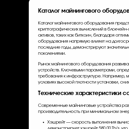
Каталог майнингового оборудо
Каталог майнингового оборудования предс
криптографических вычислений в блокчей
активов, таких как биткоин, благодаря оп
оборудования напрямую влияет на долгос
последние годы, демонстрируют значитель
поколениями.
Рынок майнингового оборудования развивае
устройств. Ключевыми параметрами, опре
требования к инфраструктуре. Например, 
условиях высокой плотности установки, сн
Технические характеристики с
Современные майнинговые устройства ра
производительность при минимальном энерг
Хэшрейт — скорость выполнения вычисл
демонстрирует хэшрейт 580.00 Th/s, чт