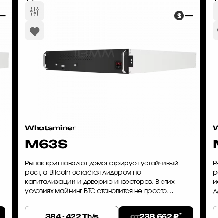
—
—
Whatsminer
W
M63S
Рынок криптовалют демонстрирует устойчивый
Р
рост, а Bitcoin остаётся лидером по
р
капитализации и доверию инвесторов. В этих
и
условиях майнинг BTC становится не просто
д
способом заработка, а стратегической
W
инвестицией. Whatsminer M63S — это
а
*
от
384 - 422 Th/s
238 662 ₽