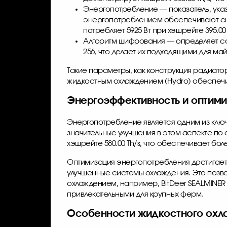
Энергопотребление — показатель, указ
энергопотреблением обеспечивают сн
потребляет 5925 Вт при хэшрейте 395.00 
Алгоритм шифрования — определяет со
256, что делает их подходящими для ма
Такие параметры, как конструкция радиато
жидкостным охлаждением (Hydro) обеспечи
Энергоэффективность и оптими
Энергопотребление является одним из кл
значительные улучшения в этом аспекте п
хэшрейте 580.00 Th/s, что обеспечивает 
Оптимизация энергопотребления достигаетс
улучшенные системы охлаждения. Это позво
охлаждением, например, BitDeer SEALMINER
привлекательными для крупных ферм.
Особенности жидкостного охла