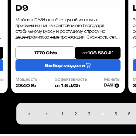
D9
Майнинг DASH остаётся одной из самых
Р
прибыльных ниш в криптовалюте благодаря
р
стабильному курсу и растущему спросу на
с
децентрализованные транзакции. Сложность сети
у
увеличивается, а значит, каждый день промедления
в
.
снижает вашу потенциальную прибыль. Bi...
L
*
от
1770 Gh/s
108 560 ₽
Выбор модели
ты
Мощность
Эффективность
Монеты
М
2840 Вт
от 1.6 J/Gh
3
DASH
1
2
3
4
5
6