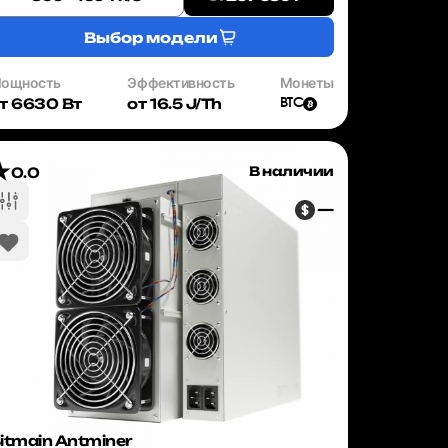
Выбор модели
ощность
Эффективность
Монеты
т 6630 Вт
от 16.5 J/Th
BTC
В наличии
0.0
—
itmain Antminer