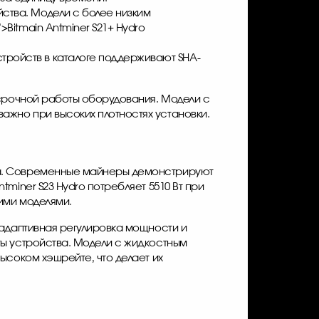
ства. Модели с более низким
">
Bitmain Antminer S21+
Hydro
тройств в каталоге поддерживают SHA-
осрочной работы оборудования. Модели с
жно при высоких плотностях установки.
га. Современные майнеры демонстрируют
ntminer S23 Hydro
потребляет 5510 Вт при
ими моделями.
 адаптивная регулировка мощности и
ты устройства. Модели с жидкостным
ысоком хэшрейте, что делает их