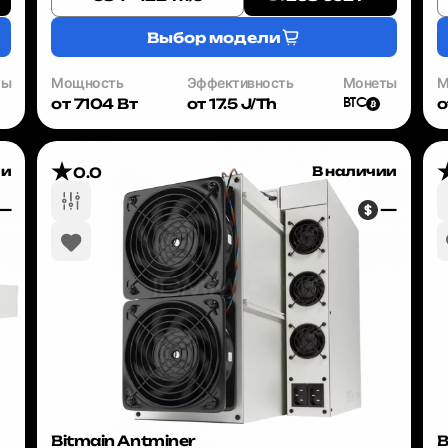
оборудование, ...
Выбор модели
ты
Мощность
Эффективность
Монеты
М
от 7104 Вт
от 17.5 J/Th
о
BTC
ии
В наличии
0.0
—
—
Bitmain Antminer
B