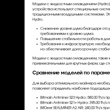
Модели с жидкостным охлаждением (Hydro)
устройства используют специальные сист
традиционными воздушными системами. Это
Hydro.
Снижение уровня шума благодаря отсут
требованиями к уровню шума.
Повышение стабильности работы в дли
Требования к инфраструктуре: необход
но обеспечивает долгосрочную стабил
Модели с жидкостным охлаждением, такие как
привлекательными для крупных ферм, где с
Сравнение моделей по парам
Для выбора оптимального майнера необход
позволяет определить наиболее подходяще
Bitmain Antminer S23 Hydro: 580.00 Th/
Bitmain Antminer S21+ Hydro: 395.00 Th
BitDeer SEALMINER A2 AIR: 240.00 Th/s 