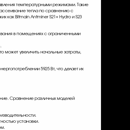
равления температурными режимами. Такие
рассеивание тепла по сравнению с
ких как
Bitmain Antminer S21+ Hydro
и S23
зования в помещениях с ограниченными
.
о может увеличить начальные затраты,
нергопотреблении 5925 Вт, что делает их
ение. Сравнение различных моделей
роизводительности.
отностью установки.
рм.