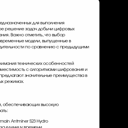
редназначенных для выполнения
ное решение задач добычи цифровых
ния. Важно отметить, что выбор
овременные модели, выпущенные в
одительности по сравнению с предыдущими
понимания технических особенностей
вместимость с алгоритмами шифрования и
 предлагают значительные преимущества в
ых режимах.
м, обеспечивающих высокую
ать:
tmain Antminer S23 Hydro
 за единицу времени.