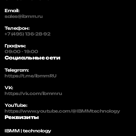
Email:
sales@ibmm.ru
Телефон:
+7 (495) 136-28-92
График:
09:00 - 19:00
Социальные сети
Telegram:
https://t.me/ibmmRU
VK:
https://vk.com/ibmmru
YouTube:
https://www.youtube.com/@IBMMtechnology
Реквизиты
IBMM | technology