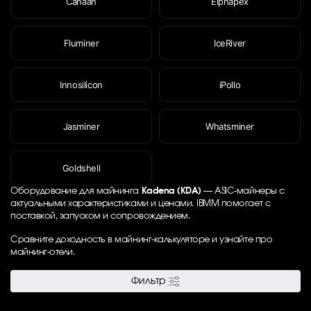
Canaan
Elphapex
Fluminer
IceRiver
Innosilicon
iPollo
Jasminer
Whatsminer
Goldshell
Оборудование для майнинга
Kadena (KDA)
— ASIC-майнеры с
актуальными характеристиками и ценами. IBMM помогает с
поставкой, запуском и сопровождением.
Сравните доходность в
майнинг-калькуляторе
и узнайте про
майнинг-отели
.
Фильтр