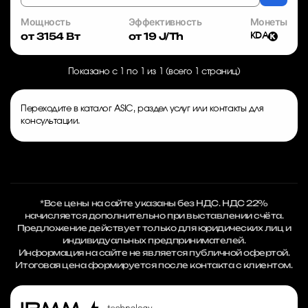
Мощность
Эффективность
Монеты
от 3154 Вт
от 19 J/Th
KDA
Показано с 1 по 1 из 1 (всего 1 страниц)
Переходите в
каталог ASIC
, раздел
услуг
или
контакты
для
консультации.
*Все цены на сайте указаны без НДС. НДС 22%
начисляется дополнительно при выставлении счёта.
Предложение действует только для юридических лиц и
индивидуальных предпринимателей.
Информация на сайте не является публичной офертой.
Итоговая цена формируется после контакта с клиентом.