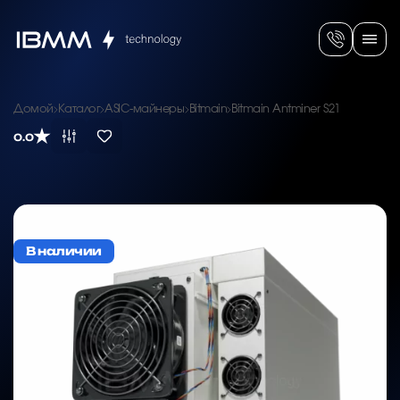
Домой
Каталог
ASIC-майнеры
Bitmain
Bitmain Antminer S21
0.0
В наличии