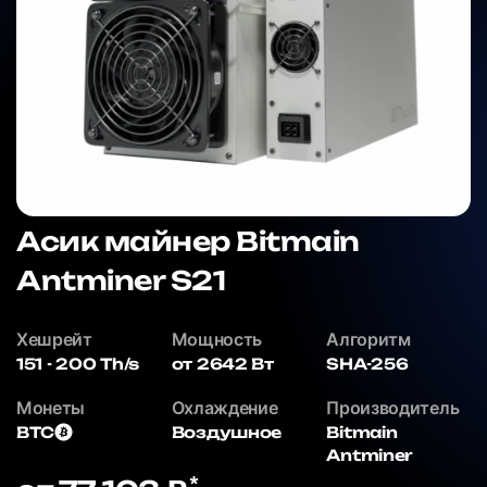
Асик майнер Bitmain
Antminer S21
Хешрейт
Мощность
Алгоритм
151 - 200 Th/s
от 2642 Вт
SHA-256
Монеты
Охлаждение
Производитель
BTC
Воздушное
Bitmain
Antminer
*