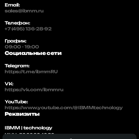
Email:
sales@ibmm.ru
Телефон:
+7 (495) 136-28-92
График:
09:00 - 19:00
Социальные сети
Telegram:
https://t.me/ibmmRU
VK:
https://vk.com/ibmmru
YouTube:
https://www.youtube.com/@IBMMtechnology
Реквизиты
IBMM | technology
ИНН: 5032334982