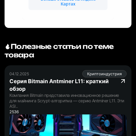
Полезные статьи по теме
товара
04.12.2025
Криптоиндустрия
Серия Bitmain Antminer L11: краткий
обзор
Компания Bitmain представила инновационное решение
для майнинга Scrypt-алгоритма — серию Antminer L11. Эти
ASI..
2536