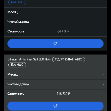
Без НДС
-
-
84 711 ₽
*
Bitmain Antminer S21 200 Th/s
ГТД РФ КИТАЙ АВТО
Без НДС
-
-
118 732 ₽
*