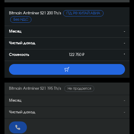
Bitmain Antminer S21 200 Th/s
ГТД РФ КИТАЙ АВИА
Без НДС
-
-
122 750 ₽
*
Bitmain Antminer S21 195 Th/s
Не продается
-
-