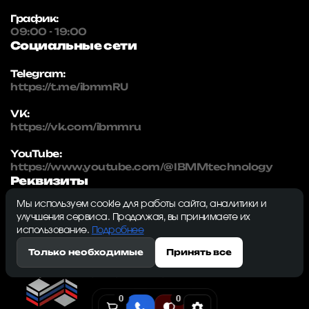
График:
09:00 - 19:00
Социальные сети
Telegram:
https://t.me/ibmmRU
VK:
https://vk.com/ibmmru
YouTube:
https://www.youtube.com/@IBMMtechnology
Реквизиты
Мы используем cookie для работы сайта, аналитики и
IBMM | technology
улучшения сервиса. Продолжая, вы принимаете их
ИНН: 5032334982
использование.
Подробнее
ОГРН: 1215000115230
Только необходимые
Принять все
143009, Московская область, г. Одинцово, ул.
Северная, д. 5, к. 3, кв. 353, ком. 1
0
0