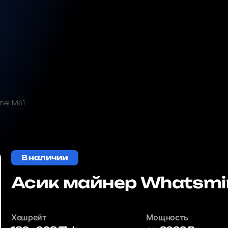
ner M61
В наличии
Асик майнер Whatsmi
Хешрейт
Мощность