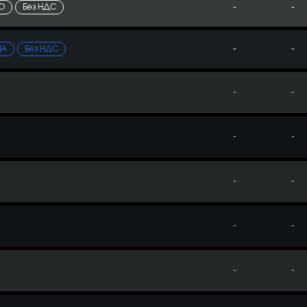
-
-
ТО
Без НДС
-
-
ИА
Без НДС
-
-
-
-
-
-
-
-
-
-