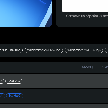
Согласие на обработку п
r M61 182 Th/s
Whatsminer M61 184 Th/s
Whatsminer M61 186 Th/s
Месяц
Чи
-
-
ТО
Без НДС
-
-
ИА
Без НДС