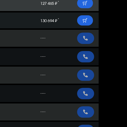
*
127 465 ₽
*
130 694 ₽
----
----
----
----
----