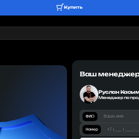
Купить
Ваш менедже
Руслан Касы
Менеджер по пр
ФИО
Номер