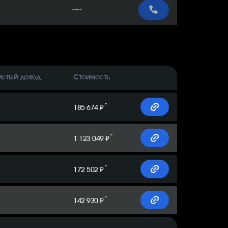
----
истый доход
Стоимость
*
185 674 ₽
*
1 123 049 ₽
*
172 502 ₽
*
142 930 ₽