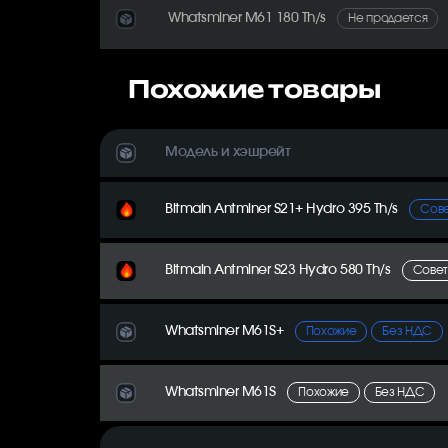
Whatsminer M61 180 Th/s
Не продается
Похожие товары
Модель и хэшрейт
Bitmain Antminer S21+ Hydro 395 Th/s
Сов
Bitmain Antminer S23 Hydro 580 Th/s
Сове
Whatsminer M61S+
Похожие
Без НДС
Whatsminer M61S
Похожие
Без НДС