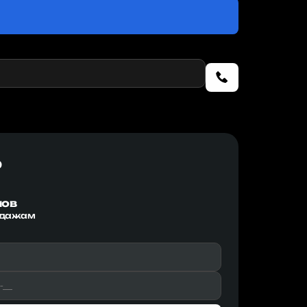
р
мов
одажам