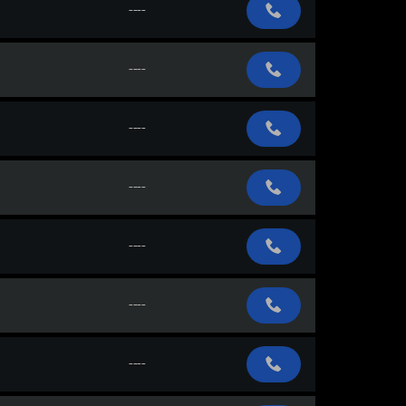
----
----
----
----
----
----
----