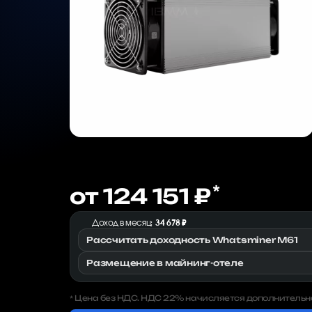
*
от 124 151 ₽
Доход в месяц:
34 678 ₽
Рассчитать доходность Whatsminer M61
Размещение в майнинг-отеле
Цена без НДС. НДС 22% начисляется дополнительн
*