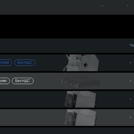
-
-
Ч
-
етуем
Без НДС
-
туем
Без НДС
-
-