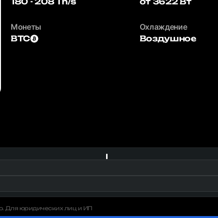
180 - 208 Th/s
от 3622 Вт
Монеты
Охлаждение
BTC
Воздушное
о. Для юридических лиц и ИП