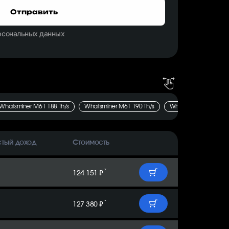
Отправить
ерсональных данных
Whatsminer M61 188 Th/s
Whatsminer M61 190 Th/s
Whatsminer M61 192 
стый доход
Стоимость
*
124 151 ₽
*
127 380 ₽