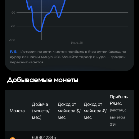
P. S.
История по сети: чистая прибыль в ₽ за сутки (доход по
курсу из шапки минус ЭЭ). Меняйте тариф и курс — график
пересчитывается.
Добываемые монеты
Прибыль
₽/мес
Добыча
Доход от
Доход от
Монета
(монета/
майнера $/
майнера ₽/
(чистая, с
мес)
мес
мес
вычетом
ЭЭ)
6.89012345