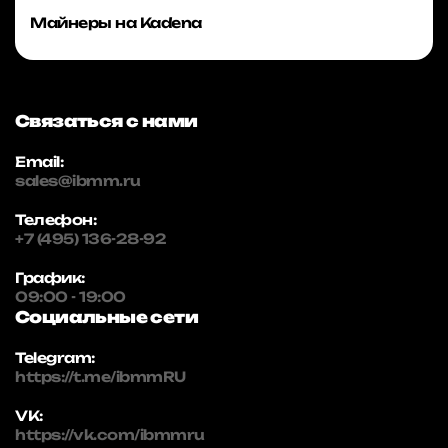
Майнеры на Kadena
Связаться с нами
Email:
sales@ibmm.ru
Телефон:
+7 (495) 136-28-92
График:
09:00 - 19:00
Социальные сети
Telegram:
https://t.me/ibmmRU
VK:
https://vk.com/ibmmru