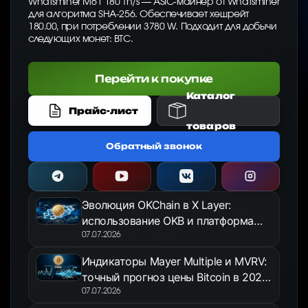
Whatsminer M61 180 Th/s — ASIC-майнер от Whatsminer
для алгоритма SHA-256. Обеспечивает хешрейт
180.00, при потреблении 3780 W. Подходит для добычи
следующих монет: BTC.
Перейти к покупке
Каталог
Прайс-лист
товаров
Обратный звонок
Эволюция OKChain в X Layer:
использование OKB и платформа
OKX Jumpstart в 2026 году
07.07.2026
Индикаторы Mayer Multiple и MVRV:
точный прогноз цены Bitcoin в 2026
году
07.07.2026