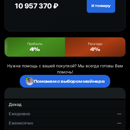
10 957 370 ₽
18
ру
К товару
Прибыль
Расходы
4%
4%
Нужна помощь с вашей покупкой? Мы всегда готовы Вам
помочь!
Поможем с выбором майнера
Доход
—
—