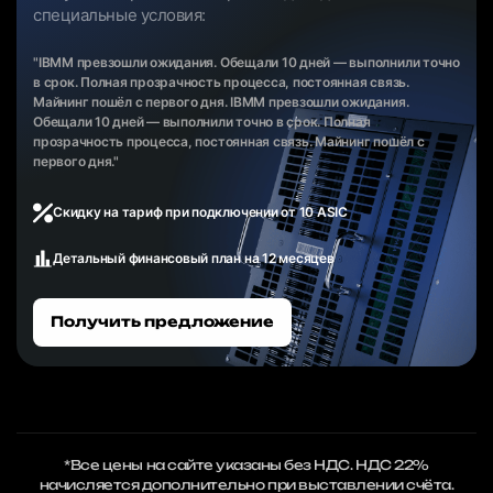
специальные условия:
"IBMM превзошли ожидания. Обещали 10 дней — выполнили точно
в срок. Полная прозрачность процесса, постоянная связь.
Майнинг пошёл с первого дня. IBMM превзошли ожидания.
Обещали 10 дней — выполнили точно в срок. Полная
прозрачность процесса, постоянная связь. Майнинг пошёл с
первого дня."
Скидку на тариф при подключении от 10 ASIC
Детальный финансовый план на 12 месяцев
Получить предложение
*Все цены на сайте указаны без НДС. НДС 22%
начисляется дополнительно при выставлении счёта.