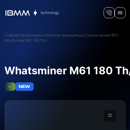
Главная
Инструменты
Майнинг калькулятор
Список монет
BTC
Whatsminer M61 180 Th/s
Whatsminer M61 180 Th
—
NEW