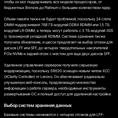
чтобы он мог поддерживать все модели процессоров, от
бюджетных Bronzes до Platinum с большим количеством ядер.
Объем памяти также не будет проблемой, поскольку 24 слота
DIMM поддерживают 768 ГБ модулей DDR4 RDIMM или 1,5 ТБ
модулей LR-DIMM, а теперь могут работать с 3 ТБ модулей 3DS
(с трехмерной укладкой) RDIMM. Система хранения также
получила обновление, и шасси предлагает на выбор отсеки для
дисков LFF или SFF, до четырех твердотельных накопителей
PCIe NVMe и задний отсек с местом для еще двух дисков SFF.
Удаленное управление сервером получило серьезную
модернизацию, поскольку SR630 оснащен новым чипом XCC
(XClarity Controller) от Lenovo. Он обеспечивает радикально
улучшенную веб-консоль, предлагающую множество
информации о работе сервера, необходимые инструменты
развертывания ОС и полный доступ для удаленной настройки.
Выбор систем хранения данных
Базовые системы начинаются с четырех отсеков для LFF-