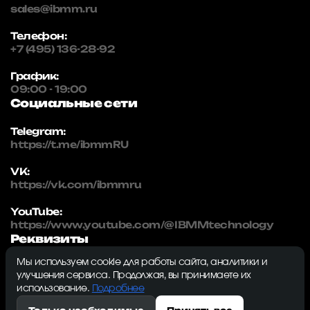
sales@ibmm.ru
Телефон:
+7 (495) 136-28-92
График:
09:00 - 19:00
Социальные сети
Telegram:
https://t.me/ibmmRU
VK:
https://vk.com/ibmmru
YouTube:
https://www.youtube.com/@IBMMtechnology
Реквизиты
Мы используем cookie для работы сайта, аналитики и
IBMM | technology
улучшения сервиса. Продолжая, вы принимаете их
ИНН: 5032334982
использование.
Подробнее
ОГРН: 1215000115230