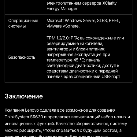
электропитанием серверов XClarity
Energy Manager
Операционные
Microsoft Windows Server, SLES, RHEL,
системы
VMware vSphere.
TPM 1.2/2.0; PFA; высоконадежные или
резервируемые накопители,
вентиляторы и блоки питания;
непрерывная эксплуатация при
Безопасность
температуре 45 °C; панель
светодиодной диагностики; доступ к
средствам диагностики с передней
панели через специальный USB-порт
Заключение
Компания Lenovo сделала все возможное для создания
ThinkSystem SR630 и предлагает впечатляющий набор новых и
инновационных функций. Качество сборки отличное, систему
можно расширить, чтобы справиться с будущим ростом, а
сотрудники службы поддержки будут рады новому