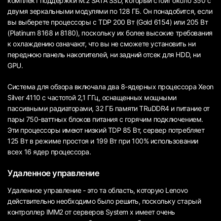
комплект поддержки M.2 SATA SSD, который стоит около 350 с
двумя зеркальными модулями по 128 ГБ. Он понадобится, если
вы выберете процессоры с TDP 200 Вт (Gold 6154) или 205 Вт
(Platinum 8168 и 8180), поскольку их более высокие требования
к охлаждению означают, что вы не сможете установить ни
переднюю панель накопителей, ни задний отсек для HDD, ни
GPU.
Система для обзора включала два 8-ядерных процессора Xeon
Silver 4110 с частотой 2,1 ГГц, оснащенных мощными
пассивными радиаторами, 32 ГБ памяти TRuDDR4 и питание от
пары 750-ваттных блоков питания с горячим подключением.
Эти процессоры имеют низкий TDP 85 Вт, сервер потребляет
125 Вт в режиме простоя и 199 Вт при 100% использовании
всех 16 ядер процессора.
Удаленное управление
Удаленное управление - это та область, которую Lenovo
действительно необходимо было решить, поскольку старый
контроллер IMM2 от серверов System x имеет очень