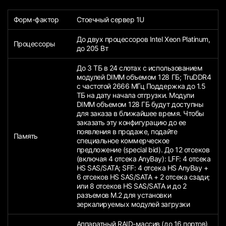
Форм-фактор
Стоечный сервер 1U
До двух процессоров Intel Xeon Platinum,
Процессоры
до 205 Вт
До 3 ТБ в 24 слотах с использованием
модулей DIMM объемом 128 ГБ; TruDDR4
с частотой 2666 МГц Поддержка до 1.5
ТБ на дату начала отгрузки. Модули
DIMM объемом 128 ГБ будут доступны
для заказа в ближайшее время. Чтобы
заказать эту конфигурацию до ее
появления в продаже, подайте
Память
специальное коммерческое
предложение (special bid). До 12 отсеков
(включая 4 отсека AnyBay): LFF: 4 отсека
HS SAS/SATA; SFF: 4 отсека HS AnyBay +
6 отсеков HS SAS/SATA + 2 отсека сзади;
или 8 отсеков HS SAS/SATA и до 2
разъемов M.2 для установки
зеркалируемых модулей загрузки
Аппаратный RAID-массив (до 16 портов)