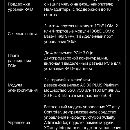
Поддержка
с кэш-памятью на флэш-накопителе;
уровней RAID
HBA-адаптеры с поддержкой до 16
портов
2- или 4-портовые модули 1GbE LOM; 2-
или 4-портовые модули 10GbE LOM с
Сетевые порты
Base-T или SFP+; 1 выделенный порт
управления 1GbE
До 4 разъемов PCIe 3.0 (в
Плата
двухпроцесорной конфигурации),
расширения
включая 1 выделенный разъем PCIe для
PCIe
установки RAID-адаптера
2 с горячей заменой или
Модули
резервированием: AC 80 PLUS Platinum
электропитания
мощностью 550, 750 или 1100 Вт или AC
80 PLUS Titanium мощностью 750 Вт
Встроенный модуль управления XClarity
Controller, централизованное средство
управления инфраструктурой XClarity
Управление
Administrator, подключаемые модули
XClarity Integrator и средство управления