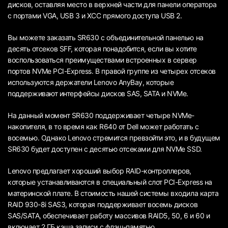
дисков, оставляя место в верхней части для панели оператора
с портами VGA, USB 3 и XCC прямого доступа USB 2.
Вы можете заказать SR630 с объединительной панелью на
десять отсеков SFF, которая понадобится, если вы хотите
воспользоваться преимуществами встроенных в сервер
портов NVMe PCI-Express. В правой группе из четырех отсеков
используются держатели Lenovo AnyBay, которые
поддерживают интерфейсы дисков SAS, SATA и NVMe.
На данный момент SR630 поддерживает четыре NVMe-
накопителя, в то время как R640 от Dell может работать с
восемью. Однако Lenovo стремится превзойти это, и в будущем
SR630 будет доступен с десятью отсеками для NVMe SSD.
Lenovo предлагает хороший выбор RAID-контроллеров,
которые устанавливаются в специальный слот PCI-Express на
материнской плате. В стоимость нашей системы входила карта
RAID 930-8i SAS3, которая поддерживает восемь дисков
SAS/SATA, обеспечивает работу массивов RAID5, 50, 6 и 60 и
включает 2 ГБ кэша записи с флэш-памятью.