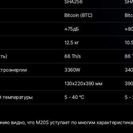
SHA256
SH
Bitcoin (BTC)
Bit
≈75дБ
≈8
12.5 кг
10.5
ть)
68 Th/s
86 
ктроэнергии
3360W
34
130x220x390 мм
390
й температуры
5 - 40 °C
5 -
ию видно, что M20S уступает по многим характеристика