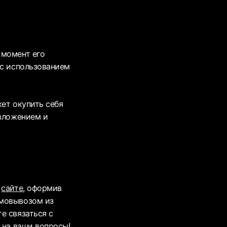
 момент его
 с использованием
жет окупить себя
 вложением и
м
сайте
, оформив
амовывозом из
е связаться с
 на ваши вопросы!