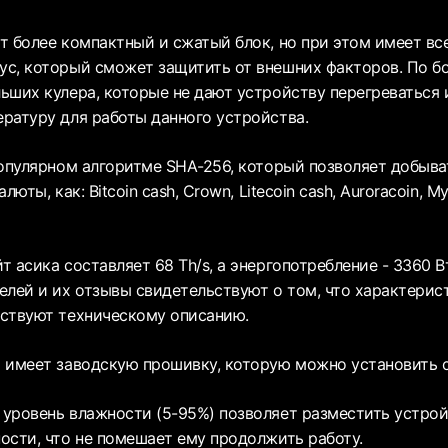
т более компактный и сжатый блок, но при этом имеет в
с, который сможет защитить от внешних факторов. По б
ьших кулера, которые не дают устройству перегреваться
ратуру для работы данного устройства.
популярном алгоритме SHA-256, который позволяет добыват
люты, как: Bitcoin cash, Crown, Litecoin cash, Auroracoin, M
 асика составляет 68 Th/s, а энергопотребление - 3360 
елей и их отзывы свидетельствуют о том, что характерис
ствуют техническому описанию.
 имеет заводскую прошивку, которую можно установить с
уровень влажности (5-95%) позволяет разместить устрой
ости, что не помешает ему продолжить работу.