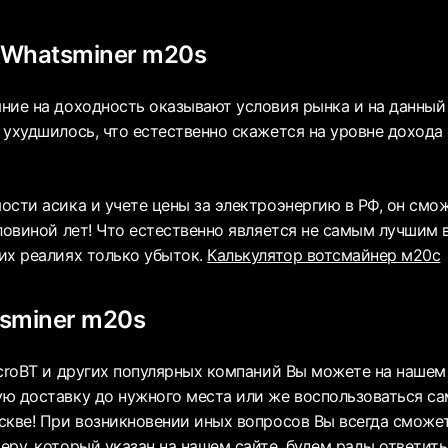
 Whatsminer m20s
ние на доходность оказывают условия рынка и на данный
 ухудшилось, что естественно скажется на уровне дохода
ости асика и учете цены за электроэнергию в РФ, он смо
оловиной лет! Что естественно является не самым лучшим
их реалиях только убыток.
Калькулятор вотсмайнер м20с
sminer m20s
icroBT и других популярных компаний Вы можете на наше
ю доставку до нужного места или же воспользоваться с
скве! При возникновении иных вопросов Вы всегда сможет
еру, который указан на нашем сайте, будем рады ответить