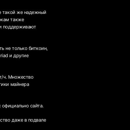
се такой же надежный
окам также
 и поддерживают
ь не только биткоин,
yriad и другие
Вт/ч. Множество
тики майнера
 официально сайта.
ство даже в подвале