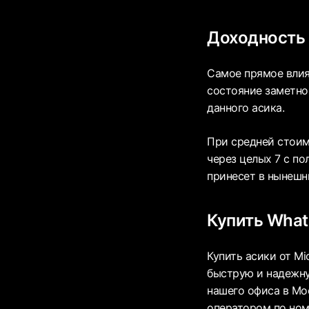
Доходность
Самое прямое влия
состояние заметно
данного асика.
При средней стоим
через целых 7 с п
принесет в нынешн
Купить What
Купить асики от M
быструю и надежну
нашего офиса в Мо
оператором по ном