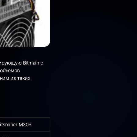
ирующую Bitmain с
 объемов
дним из таких
tsminer M30S