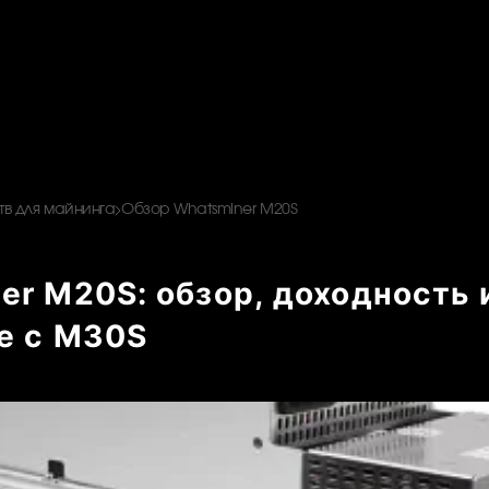
в для майнинга
Обзор Whatsminer M20S
er M20S: обзор, доходность 
е с M30S