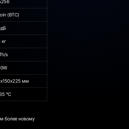
A256
coin (BTC)
0дБ
 кг
Th/s
00W
х150х225 мм
 35 °C
м более новому