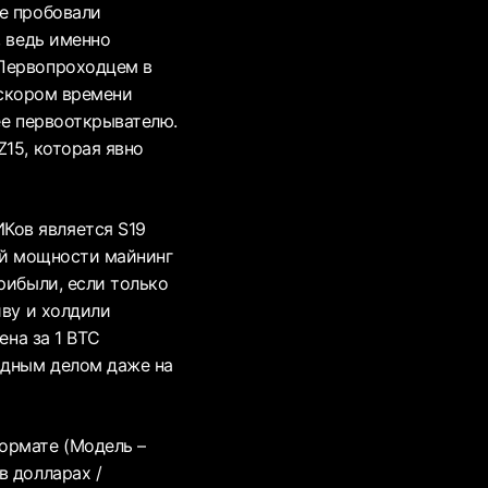
не пробовали
, ведь именно
 Первопроходцем в
в скором времени
щее первооткрывателю.
15, которая явно
Ков является S19
той мощности майнинг
рибыли, если только
иву и холдили
ена за 1 BTC
одным делом даже на
ормате (Модель –
в долларах /