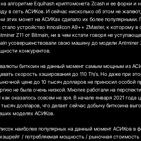
а алгоритме Equihash криптомонета Zcash и ее форки и 
ду в сеть АСИКов. И сейчас нисколько об этом не жалеют
и этих монет на АСИКах сделало их более популярными.
 стало устройство Innosilicon A9++ ZMaster, к которому 
miner Z11 от Bitmain, ни в чем кстати говоря не уступаю
main усовершенствовали свою машину до модели Antminer Z
щности конкурентов.
валюты биткоин на данный момент самым мощным из АСИ
давать скорость хэширования до 110 Th/s. Но даже при э
рыночной цене до 10 тысяч долларов не приносил особой п
ргию не была очень низкой. Многие работали на перспект
как оказалось совсем не зря. В начале января 2021 года ц
 тысяч долларов, что делает сейчас добычу биткоина выг
вших моделях АСИКов.
писок наиболее популярных на данный момент АСИКов в ф
 хэшрейт / потребляемая мощность / рыночная стоимость 