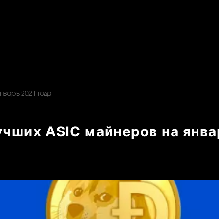
нварь 2021 года
учших ASIC майнеров на янва