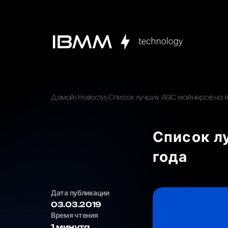
Домой
Новости
Список лучших ASIC майнеров на я
Список л
года
Дата публикации
03.03.2019
Время чтения
1 минута