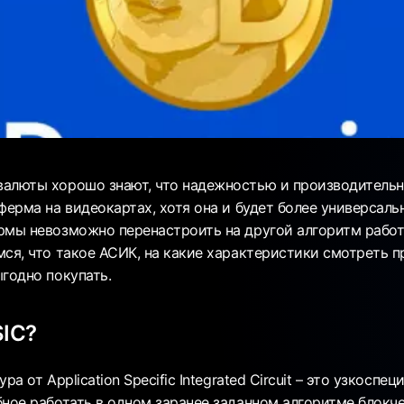
алюты хорошо знают, что надежностью и производительн
ферма на видеокартах, хотя она и будет более универсаль
рмы невозможно перенастроить на другой алгоритм работ
мся, что такое АСИК, на какие характеристики смотреть п
годно покупать.
SIC?
ра от Application Specific Integrated Circuit – это узкосп
бное работать в одном заранее заданном алгоритме блокче