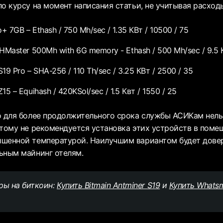
о курсу на момент написания статьи, не учитывая расходы
ro+ 7GB – Ethash / 750 Mh/sec / 1.35 КВт / 10500 / 75
THMaster 500Mh with 6G memory - Ethash / 500 Mh/sec / 9.5 
S19 Pro – SHA-256 / 110 Th/sec / 3.25 КВт / 2500 / 35
Z15 – Equihash / 420KSol/sec / 1.5 Квт / 1550 / 25
о для более продолжительного срока службы АСИКам нель
этому не рекомендуется установка этих устройств в поме
ышенной температурой. Наилучшим вариантом будет дове
ьным майнинг отелям.
ры на биткоин:
Купить Bitmain Antminer S19
и
Купить Whats