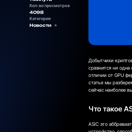
Кол-во просмотров
4098
Категория
Новости
Добытчики криптов
сравнится ни одна 
отличии от GPU фе
статье мы разбере
сейчас наиболее вы
Что такое A
ASIC это аббревиату
устройство, спосо