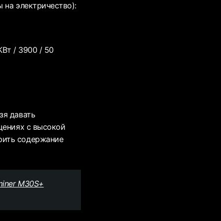
 на электричество):
КВт / 3900 / 50
зя давать
щениях с высокой
рить содержание
miner M30S+