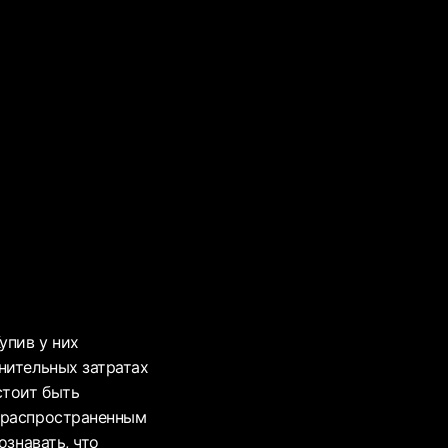
упив у них
нительных затратах
стоит быть
е распространенным
ознавать, что