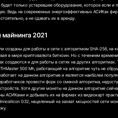
 будет только устаревшее оборудование, которое если и 
ую. Ведь на современных энергоэффективных АСИКах фи
тоятельно, а не сдавать их в аренду.
я майнинга 2021
и созданы для работы в сети с алгоритмом SHA-256, на 
вая в мире криптовалюта биткоин. Но с течением времен
х создаются и для работы в сетях на других алгоритмах. 
o ETHMaster 500 Mh, работающий на алгоритме чуть не обр
работает на данном алгоритме и является наиболее попул
зработчиков провести форк со сменой алгоритма, недосту
стройств. Хотя другие монеты на данном алгоритме сейч
ны АСИКами и добывать их на фермах из видеокарт практ
 Innosilicon G32, нацеленный на захват мощностей сети мо
жу.