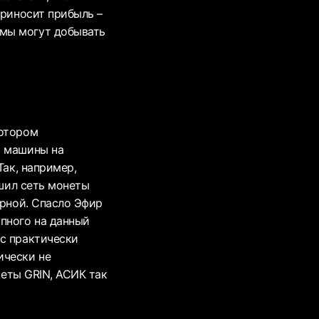
приносит прибыль –
рмы могут добывать
котором
и машины на
Так, например,
ушил сеть монеты
ярной. Спасло Эфир
пного на данный
ас практически
ически не
неты GRIN, АСИК так