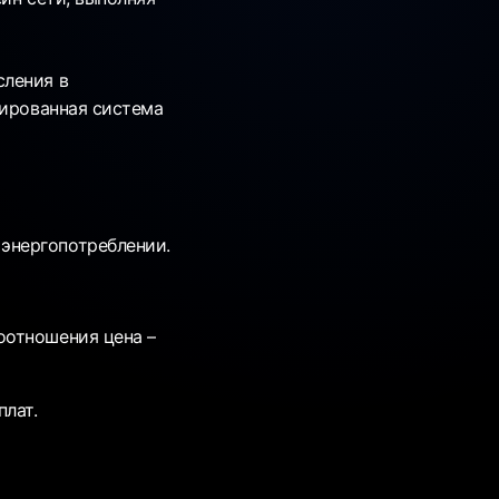
сления в
уированная система
энергопотреблении.
оотношения цена –
плат.