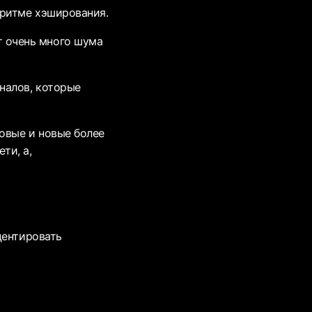
оритме хэширования.
 очень много шума
налов, которые
овые и новые более
ти, а,
центировать