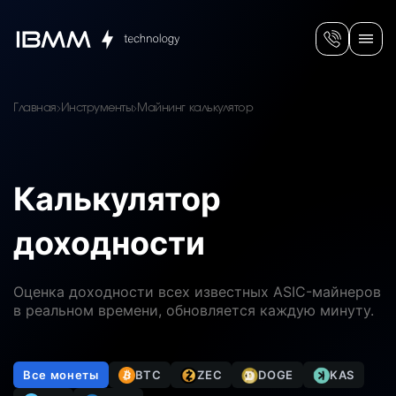
Главная
Инструменты
Майнинг калькулятор
Калькулятор
доходности
Оценка доходности всех известных ASIC-майнеров
в реальном времени, обновляется каждую минуту.
Все монеты
BTC
ZEC
DOGE
KAS