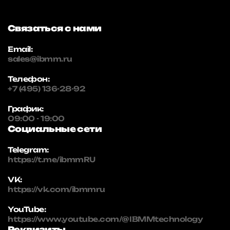
Связаться с нами
Email:
sales@ibmm.ru
Телефон:
+7 (495) 136-28-92
График:
09:00 - 19:00
Социальные сети
Telegram:
https://t.me/ibmmRU
VK:
https://vk.com/ibmmru
YouTube:
https://www.youtube.com/@IBMMtechnology
Реквизиты