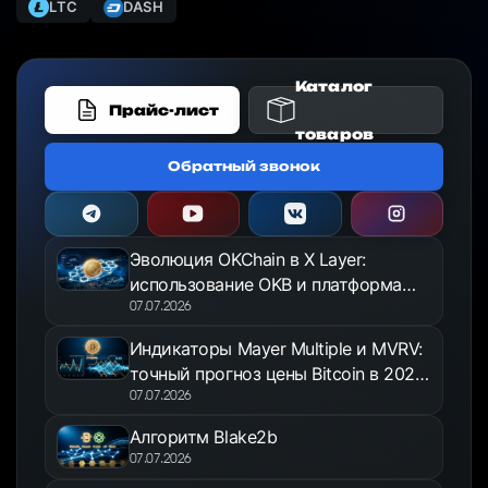
LTC
DASH
Каталог
Прайс-лист
товаров
Обратный звонок
Эволюция OKChain в X Layer:
использование OKB и платформа
OKX Jumpstart в 2026 году
07.07.2026
Индикаторы Mayer Multiple и MVRV:
точный прогноз цены Bitcoin в 2026
году
07.07.2026
Алгоритм Blake2b
07.07.2026