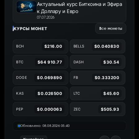
Актуальный курс Биткоина и Эфира
к Доллару и Евро
07.07.2026
КУРСЫ МОНЕТ
Все монеты
$216.00
$0.040830
BCH
BELLS
$64 910.77
$30.54
BTC
DASH
$0.069890
$0.333200
DOGE
FB
$0.026500
$45.60
KAS
LTC
$0.000063
$505.93
PEP
ZEC
Обновлено: 08.08.2026 05:40