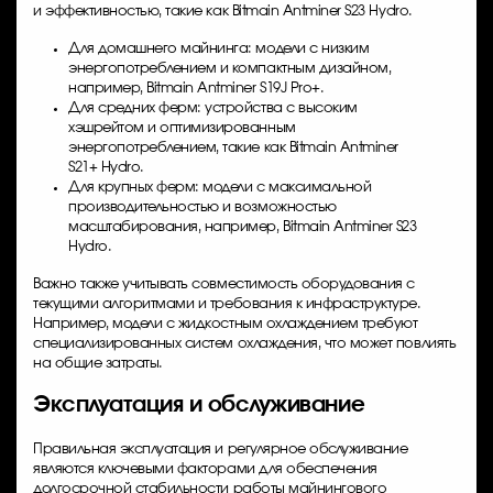
и эффективностью, такие как Bitmain Antminer S23 Hydro.
Для домашнего майнинга: модели с низким
энергопотреблением и компактным дизайном,
например, Bitmain Antminer S19J Pro+.
Для средних ферм: устройства с высоким
хэшрейтом и оптимизированным
энергопотреблением, такие как Bitmain Antminer
S21+ Hydro.
Для крупных ферм: модели с максимальной
производительностью и возможностью
масштабирования, например, Bitmain Antminer S23
Hydro.
Важно также учитывать совместимость оборудования с
текущими алгоритмами и требования к инфраструктуре.
Например, модели с жидкостным охлаждением требуют
специализированных систем охлаждения, что может повлиять
на общие затраты.
Эксплуатация и обслуживание
Правильная эксплуатация и регулярное обслуживание
являются ключевыми факторами для обеспечения
долгосрочной стабильности работы майнингового