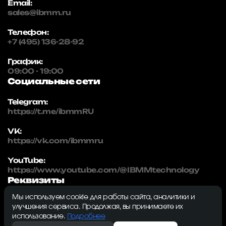
Email:
sales@ibmm.ru
Телефон:
+7 (495) 136-28-92
График:
09:00 - 19:00
Социальные сети
Telegram:
https://t.me/ibmmRU
VK:
https://vk.com/ibmmru
YouTube:
https://www.youtube.com/@IBMMtechnology
Реквизиты
Мы используем cookie для работы сайта, аналитики и
IBMM | technology
улучшения сервиса. Продолжая, вы принимаете их
ИНН: 5032334982
использование.
Подробнее
ОГРН: 1215000115230