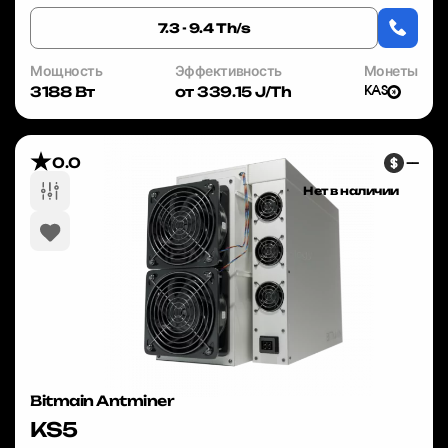
позволяет вам войти в майнинг ...
7.3 - 9.4 Th/s
Мощность
Эффективность
Монеты
3188 Вт
от 339.15 J/Th
KAS
0.0
—
Нет в наличии
Bitmain Antminer
KS5