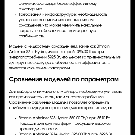
режимах благодаря более эффективному
охлаждению.
Требования к инфраструктуре: необходимость
установки специализированных систем
охлаждения, что может увеличить начальные
затраты, но обеспечивает долгосрочную
стабильность.
Модели с жидкостным охлаждением, такие как Bitmain
Antminer S21+ Hydro, имеют хэшрейт 395.00 Th/s при
энергопотреблении 5925 Вт, что делает их привлекательными
для крупных ферм, где стабильность и эффективность
являются ключевыми факторами.
Сравнение моделей по параметрам
Для выбора оптимального майнера необходимо учитывать
как производительность, так и энергопотребление.
Сравнение различных моделей позволяет определить
наиболее подходящее решение для конкретных задач:
Bitmain Antminer S23 Hydro: 580.00 Th/s при 5510 Вт.
Подходит для крупных ферм, требующих высокой
производительности.
Bitmain Antminer S21+ Hydro: 395.00 Th/s при 5925 Вт.