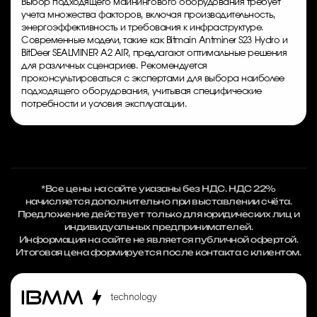
Выбор подходящего майнингового оборудования требует
учета множества факторов, включая производительность,
энергоэффективность и требования к инфраструктуре.
Современные модели, такие как Bitmain Antminer S23 Hydro и
BitDeer SEALMINER A2 AIR, предлагают оптимальные решения
для различных сценариев. Рекомендуется
проконсультироваться с экспертами для выбора наиболее
подходящего оборудования, учитывая специфические
потребности и условия эксплуатации.
*Все цены на сайте указаны без НДС. НДС 22%
начисляется дополнительно при выставлении счёта.
Предложение действует только для юридических лиц и
индивидуальных предпринимателей.
Информация на сайте не является публичной офертой.
Итоговая цена формируется после контакта с клиентом.