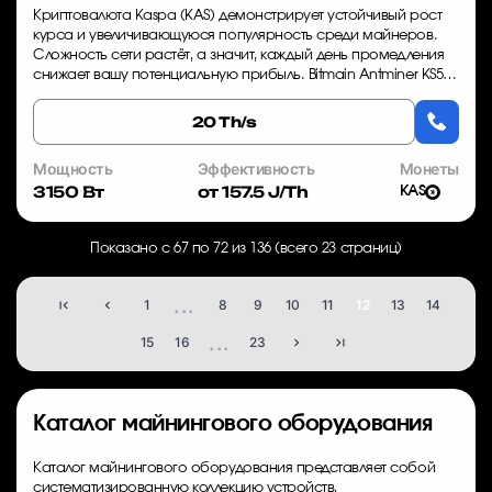
Криптовалюта Kaspa (KAS) демонстрирует устойчивый рост
курса и увеличивающуюся популярность среди майнеров.
Сложность сети растёт, а значит, каждый день промедления
снижает вашу потенциальную прибыль. Bitmain Antminer KS5
— это ASIC-майнер, специальн...
20 Th/s
Мощность
Эффективность
Монеты
3150 Вт
от 157.5 J/Th
KAS
Показано с 67 по 72 из 136 (всего 23 страниц)
...
1
8
9
10
11
12
13
14
...
15
16
23
Каталог майнингового оборудования
Каталог майнингового оборудования представляет собой
систематизированную коллекцию устройств,