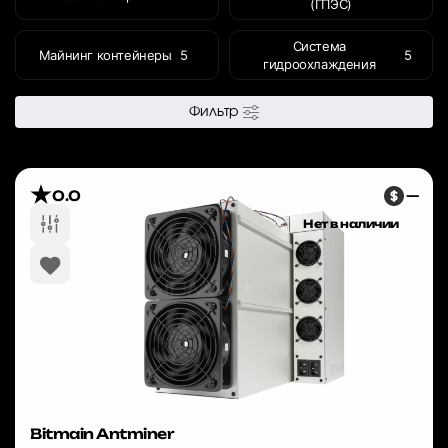
(ГПЭС)
Система
Майнинг контейнеры
5
5
гидроохлаждения
Фильтр
0.0
—
Нет в наличии
Bitmain Antminer