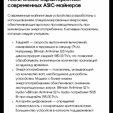
современных ASIC-майнеров
Современные майнинговые устройства разработаны с
использованием специализированных микросхем,
обеспечивающих высокую производительность при
минимальном энергопотреблении. Ключевые показатели,
которые следует учитывать:
Хэшрейт — скорость выполнения вычислений,
измеряемая в терахешах в секунду (Th/s).
Например,
Bitmain Antminer S23 Hydro
демонстрирует хэшрейт 580.00 Th/s, что позволяет
обрабатывать значительное количество транзакций
за единицу времени.
Энергопотребление — показатель, указывающий
на количество ватт, необходимое для работы
устройства. Модели с более низким
энергопотреблением обеспечивают снижение
эксплуатационных затрат.
Bitmain Antminer S21+
Hydro">
Bitmain Antminer S21+
Hydro потребляет 5925
Вт при хэшрейте 395.00 Th/s.
Алгоритм шифрования — определяет
совместимость с конкретными криптовалютами.
Большинство устройств в каталоге поддерживают