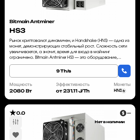
Bitmain Antminer
HS3
Рынок криптовалют динамичен, и Handshake (HNS) — одна из
монет, демонстрирующих стабильный рост. Сложность сети
увеличивается, а значит, время для входа в майнинг
ограничено. Bitmain Antminer HS3 — это оборудование,
которое обеспечивает высокую рента...
9 Th/s
Мощность
Эффективность
Монеты
2080 Вт
от 231.11 J/Th
HNS
0.0
—
Нет в наличии