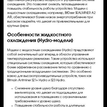
адаптивная регулировка мощности и улучшенные системы
охлаждения. Это позволяет снижать тепловыделение и
повышать стабильность работы устройства. Модели с
жидкостным охлаждением, например, BitDeer SEALMINER A2
AIR, обеспечивают более низкое энергопотребление при
высоком хэшрейте, что делает их привлекательными для
крупных ферм.
Особенности жидкостного
охлаждения (Hydro-модели)
Модели с жидкостным охлаждением (Hydro) представляют
собой значительный шаг вперед в области управления
температурными режимами. Такие устройства используют
специальные системы охлаждения, которые обеспечивают
более эффективное рассеивание тепла по сравнению с
традиционными воздушными системами. Это особенно
важно для высокопроизводительных устройств, таких как
Bitmain Antminer S21+ Hydro
и S23 Hydro.
Снижение уровня шума благодаря отсутствию
вентиляторов, что делает их подходящими для
использования в помещениях с ограниченными
требованиями к уровню шума.
Повышение стабильности работы в длительных