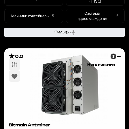
(ГПЭС)
Система
Майнинг контейнеры
5
5
гидроохлаждения
Фильтр
0.0
—
Нет в наличии
Bitmain Antminer