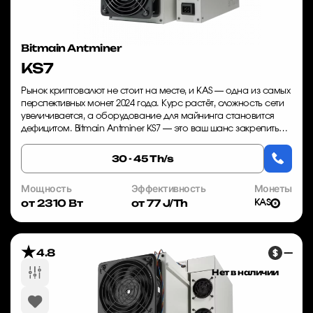
Bitmain Antminer
KS7
Рынок криптовалют не стоит на месте, и KAS — одна из самых
перспективных монет 2024 года. Курс растёт, сложность сети
увеличивается, а оборудование для майнинга становится
дефицитом. Bitmain Antminer KS7 — это ваш шанс закрепиться
в прибыльном сегмен...
30 - 45 Th/s
Мощность
Эффективность
Монеты
от 2310 Вт
от 77 J/Th
KAS
4.8
—
Нет в наличии