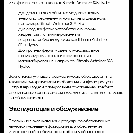
и эффективностью, такие как Bitmain Antminer S23 Hydro.
Для домашнего майнинга: модели с низким
энергопотреблением и компактным дизайном,
например, Bitmain Antminer S19J Pro+.
Для средних ферм: устройства с высоким
хэшрейтом и оптимизированным
энергопотреблением, такие как Bitmain Antminer
S21+ Hydro.
Для крупных ферм: модели с максимальной
производительностью и возможностью
масштабирования, например, Bitmain Antminer S23
Hydro.
Важно также учитывать совместимость оборудования с
текущими алгоритмами и требования к инфраструктуре.
Например, модели с жидкостным охлаждением требуют
специализированных систем охлаждения, что может повлиять
на общие затраты.
Эксплуатация и обслуживание
Правильная эксплуатация и регулярное обслуживание
являются ключевыми факторами для обеспечения
долгосрочной стабильности работы майнингового