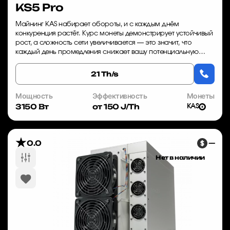
KS5 Pro
Майнинг KAS набирает обороты, и с каждым днём
конкуренция растёт. Курс монеты демонстрирует устойчивый
рост, а сложность сети увеличивается — это значит, что
каждый день промедления снижает вашу потенциальную
прибыль. Bitmain Antminer KS5 Pro — это о...
21 Th/s
Мощность
Эффективность
Монеты
3150 Вт
от 150 J/Th
KAS
0.0
—
Нет в наличии