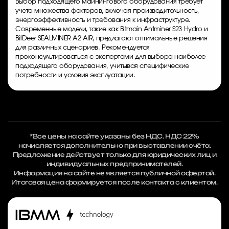
Выбор подходящего майнингового оборудования требует
учета множества факторов, включая производительность,
энергоэффективность и требования к инфраструктуре.
Современные модели, такие как Bitmain Antminer S23 Hydro и
BitDeer SEALMINER A2 AIR, предлагают оптимальные решения
для различных сценариев. Рекомендуется
проконсультироваться с экспертами для выбора наиболее
подходящего оборудования, учитывая специфические
потребности и условия эксплуатации.
*Все цены на сайте указаны без НДС. НДС 22%
начисляется дополнительно при выставлении счёта.
Предложение действует только для юридических лиц и
индивидуальных предпринимателей.
Информация на сайте не является публичной офертой.
Итоговая цена формируется после контакта с клиентом.