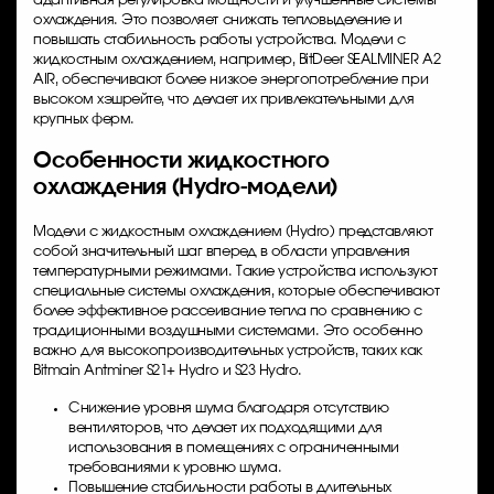
адаптивная регулировка мощности и улучшенные системы
охлаждения. Это позволяет снижать тепловыделение и
повышать стабильность работы устройства. Модели с
жидкостным охлаждением, например, BitDeer SEALMINER A2
AIR, обеспечивают более низкое энергопотребление при
высоком хэшрейте, что делает их привлекательными для
крупных ферм.
Особенности жидкостного
охлаждения (Hydro-модели)
Модели с жидкостным охлаждением (Hydro) представляют
собой значительный шаг вперед в области управления
температурными режимами. Такие устройства используют
специальные системы охлаждения, которые обеспечивают
более эффективное рассеивание тепла по сравнению с
традиционными воздушными системами. Это особенно
важно для высокопроизводительных устройств, таких как
Bitmain Antminer S21+ Hydro
и S23 Hydro.
Снижение уровня шума благодаря отсутствию
вентиляторов, что делает их подходящими для
использования в помещениях с ограниченными
требованиями к уровню шума.
Повышение стабильности работы в длительных