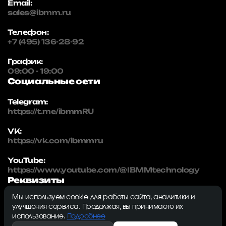
Email:
sales@ibmm.ru
Телефон:
+7 (495) 136-28-92
График:
09:00 - 19:00
Социальные сети
Telegram:
https://t.me/ibmmRU
VK:
https://vk.com/ibmmru
YouTube:
https://www.youtube.com/@IBMMtechnology
Реквизиты
Мы используем cookie для работы сайта, аналитики и
IBMM | technology
улучшения сервиса. Продолжая, вы принимаете их
ИНН: 5032334982
использование.
Подробнее
ОГРН: 1215000115230