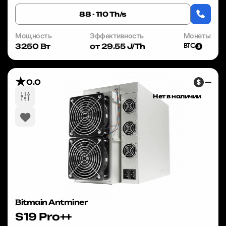
оборудованием. Bitmain Antminer ...
88 - 110 Th/s
Мощность
Эффективность
Монеты
3250 Вт
от 29.55 J/Th
BTC
0.0
—
Нет в наличии
Bitmain Antminer
S19 Pro++