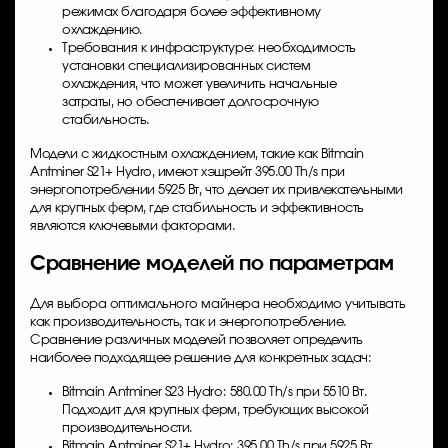
режимах благодаря более эффективному
охлаждению.
Требования к инфраструктуре: необходимость
установки специализированных систем
охлаждения, что может увеличить начальные
затраты, но обеспечивает долгосрочную
стабильность.
Модели с жидкостным охлаждением, такие как Bitmain
Antminer S21+ Hydro, имеют хэшрейт 395.00 Th/s при
энергопотреблении 5925 Вт, что делает их привлекательными
для крупных ферм, где стабильность и эффективность
являются ключевыми факторами.
Сравнение моделей по параметрам
Для выбора оптимального майнера необходимо учитывать
как производительность, так и энергопотребление.
Сравнение различных моделей позволяет определить
наиболее подходящее решение для конкретных задач:
Bitmain Antminer S23 Hydro: 580.00 Th/s при 5510 Вт.
Подходит для крупных ферм, требующих высокой
производительности.
Bitmain Antminer S21+ Hydro: 395.00 Th/s при 5925 Вт.