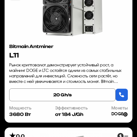
Bitmain Antminer
L11
Рынок криптовалют демонстрирует устойчивый рост, а
майнинг DOGE и LTC остаётся одним из самых стабильных
направлений для инвестиций. Сложность сети растёт, но
вместе с ней увеличивается и стоимость монет. Bitmain
Antminer L11 — это оборудование, кото...
20 Gh/s
Мощность
Эффективность
Монеты
3680 Вт
от 184 J/Gh
DOGE
0.0
—