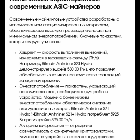
современных ASIC-майнеров
Современные майнинговые устройства разработаны с
использованием специализированных микросхем,
обеспечивающих высокую производительность при
минимальном энергопотреблении. Ключевые показатели,
которые следует учитывать:
Хэшрейт — скорость выполнения вычислений,
измеряемая в терахешах в секунду (Th/s).
Например,
Bitmain Antminer S23 Hydro
демонстрирует хэшрейт 580.00 Th/s, что позволяет
обрабатывать значительное количество транзакций
за единицу времени.
Энергопотребление — показатель, указывающий
на количество ватт, необходимое для работы
устройства. Модели с более низким
энергопотреблением обеспечивают снижение
эксплуатационных затрат.
Bitmain Antminer S21+
Hydro">
Bitmain Antminer S21+
Hydro потребляет 5925
Вт при хэшрейте 395.00 Th/s.
Алгоритм шифрования — определяет
совместимость с конкретными криптовалютами.
Большинство устройств в каталоге поддерживают