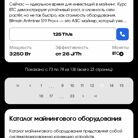
Сейчас — идеальное время для инвестиций в майнинг. Курс
BTC демонстрирует устойчивый рост, а сложность сети
растёт, но не так быстро, как стоимость оборудования.
Bitmain Antminer S19 Pro++ — это ASIC майнер, который уже
доказал свою эффективность: ни...
125 Th/s
Мощность
Эффективность
Монеты
3250 Вт
от 26 J/Th
BTC
Показано с 73 по 78 из 136 (всего 23 страниц)
...
1
9
10
11
12
13
14
15
...
16
17
23
Каталог майнингового оборудования
Каталог майнингового оборудования представляет собой
систематизированную коллекцию устройств,