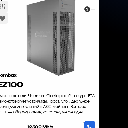
—
Bombax
EZ100
ложность сети Ethereum Classic растёт, а курс ETC
емонстрирует устойчивый рост. Это идеальное
ремя для инвестиций в ASIC-майнинг. Bombax
Z100 — оборудование, которое уже сегодня
риносит стабильный доход при минимальных
атратах на электроэнергию...
12500 Mh/s