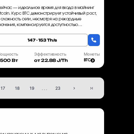
ейчас — идеальное время для входа в майнинг
itcoin. Курс BTC демонстрирует устойчивый рост,
 сложность сети, несмотря на рекордные
начения, компенсируется доступностью
ысокоэффективного оборудования. Canaan
valon A1466 — это ASIC майнер, которы...
147 - 153 Th/s
ощность
Эффективность
Монеты
500 Вт
от 22.88 J/Th
BTC
...
17
18
19
23