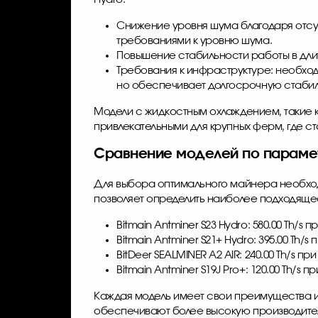
Снижение уровня шума благодаря отсут
требованиями к уровню шума.
Повышение стабильности работы в дли
Требования к инфраструктуре: необход
но обеспечивает долгосрочную стабил
Модели с жидкостным охлаждением, такие как
привлекательными для крупных ферм, где с
Сравнение моделей по парам
Для выбора оптимального майнера необход
позволяет определить наиболее подходяще
Bitmain Antminer S23 Hydro: 580.00 Th/
Bitmain Antminer S21+ Hydro: 395.00 Th
BitDeer SEALMINER A2 AIR: 240.00 Th/s 
Bitmain Antminer S19J Pro+: 120.00 Th/s
Каждая модель имеет свои преимущества и
обеспечивают более высокую производител