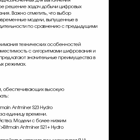
редназначенных для выполнения
ное решение задач добычи цифровых
ния. Важно отметить, что выбор
овременные модели, выпущенные в
одительности по сравнению с предыдущими
понимания технических особенностей
вместимость с алгоритмами шифрования и
 предлагают значительные преимущества в
ых режимах.
м, обеспечивающих высокую
ать:
tmain Antminer S23 Hydro
 за единицу времени.
ства. Модели с более низким
">
Bitmain Antminer S21+
Hydro