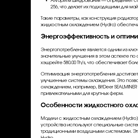
Алгоритм шифрования — определяет со
256, что делает их подходящими для ма
Такие параметры, как конструкция радиато
жидкостным охлаждением (Hydro) обеспечи
Энергоэффективность и оптими
Энергопотребление является одним из кл
значительные улучшения в этом аспекте п
хэшрейте 580.00 Th/s, что обеспечивает 
Оптимизация энергопотребления достигаетс
улучшенные системы охлаждения. Это позво
охлаждением, например, BitDeer SEALMINER
привлекательными для крупных ферм.
Особенности жидкостного охла
Модели с жидкостным охлаждением (Hydro)
устройства используют специальные сист
традиционными воздушными системами. Это
Hydro.