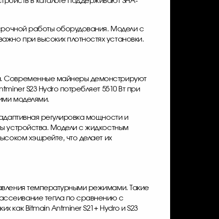
тройств в каталоге поддерживают SHA-
осрочной работы оборудования. Модели с
жно при высоких плотностях установки.
га. Современные майнеры демонстрируют
ntminer S23 Hydro
потребляет 5510 Вт при
ими моделями.
 адаптивная регулировка мощности и
ты устройства. Модели с жидкостным
ысоком хэшрейте, что делает их
равления температурными режимами. Такие
рассеивание тепла по сравнению с
ких как
Bitmain Antminer S21+ Hydro
и S23