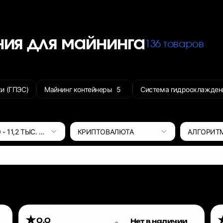
ния для майнинга
136 товаров
и (ГПЭС)
Майнинг контейнеры
5
Система гидроохлажден
0
-
11,2 ТЫС.
ВТ
КРИПТОВАЛЮТА
АЛГОРИТ
0.0
Нет в наличии