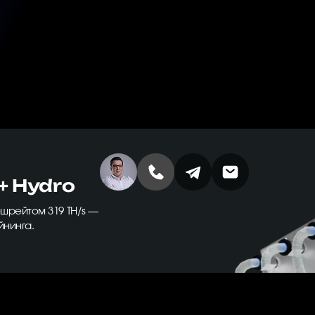
+ Hydro
шрейтом 319 TH/s —
йнинга.