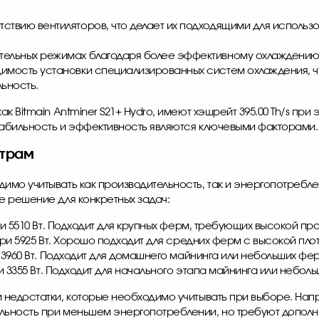
ствию вентиляторов, что делает их подходящими для исполь
тельных режимах благодаря более эффективному охлаждению
имость установки специализированных систем охлаждения, чт
ьность.
 Bitmain Antminer S21+ Hydro, имеют хэшрейт 395.00 Th/s при э
табильность и эффективность являются ключевыми факторами.
етрам
имо учитывать как производительность, так и энергопотребл
е решение для конкретных задач:
s при 5510 Вт. Подходит для крупных ферм, требующих высокой п
/s при 5925 Вт. Хорошо подходит для средних ферм с высокой пл
при 3960 Вт. Подходит для домашнего майнинга или небольших фе
 при 3355 Вт. Подходит для начального этапа майнинга или небол
 недостатки, которые необходимо учитывать при выборе. На
ьность при меньшем энергопотреблении, но требуют дополни