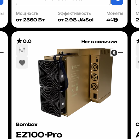
ты
Мощность
Эффективность
Монеты
М
от 2560 Вт
от 2.98 J/kSol
2
ZEC
0.0
Нет в наличии
—
—
Bombax
C
EZ100-Pro