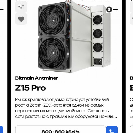
—
—
Bitmain Antminer
Z15 Pro
Рынок криптовалют демонстрирует устойчивый
С
рост, а Zcash (ZEC) остаётся одной из самых
д
перспективных монет для майнинга. Сложность
в
сети растёт, но с правильным оборудованием вы
E
21
можете обогнать конкурентов. Bitmain Antminer Z15
п
Pro — это ASIC-майнер, ...
з
800 - 860 kSol/s