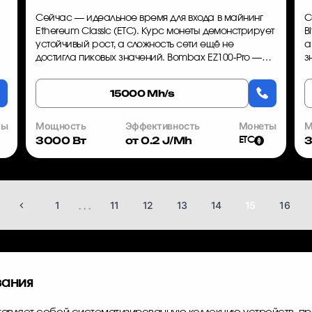
Сейчас — идеальное время для входа в майнинг
С
Ethereum Classic (ETC). Курс монеты демонстрирует
B
устойчивый рост, а сложность сети ещё не
а
достигла пиковых значений. Bombax EZ100-Pro —
з
это ASIC-майнер, который позволяет
в
зафиксировать прибыль уже в первы...
A
15000 Mh/s
ты
Мощность
Эффективность
Монеты
М
3000 Вт
от 0.2 J/Mh
3
ETC
...
1
11
12
13
14
15
16
вания