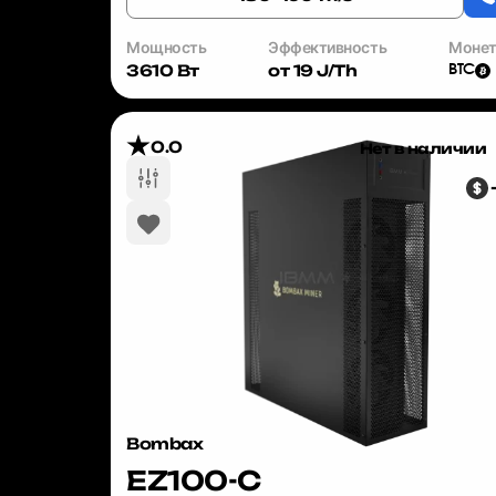
Мощность
Эффективность
Моне
3610 Вт
от 19 J/Th
BTC
0.0
Нет в наличии
Bombax
EZ100-C