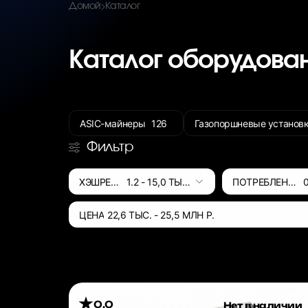
Домой
Каталог
Каталог оборудова
ASIC-майнеры
126
Газопоршневые установк
Фильтр
ХЭШРЕЙТ
1.2
-
15,0 ТЫС.
ПОТРЕБЛЕНИЕ
ЦЕНА
22,6 ТЫС.
-
25,5 МЛН
Р.
0.0
Нет в наличии