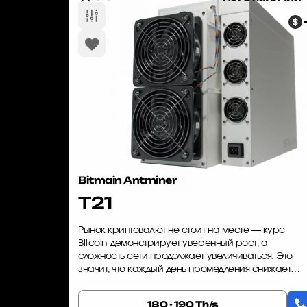
Bitmain Antminer
T21
Рынок криптовалют не стоит на месте — курс
Bitcoin демонстрирует уверенный рост, а
сложность сети продолжает увеличиваться. Это
значит, что каждый день промедления снижает
вашу потенциальную прибыль. Bitmain Antminer T
— это оборудование, которое п...
180 - 190 Th/s