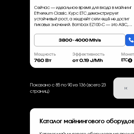
Сейчас — идеальное время для входа в майнинг
Ethereum Classic. Курс ETC демонстрирует
устойчивый рост, а хешрейт сети ещё не достиг
пиковых значений. Bombax EZ100-C — это ASIC,
который сочетает высокую производительность с
минимальным энергопотреблен...
3800 - 4000 Mh/s
Мощность
Эффективность
Моне
760 Вт
от 0.19 J/Mh
ETC
Показано с 85 по 90 из 136 (всего 23
страниц)
Каталог майнингового оборудо