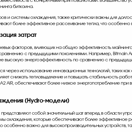
вместимость с конкретными криптовалютами. Большинство ус
йнинга биткоина.
ров и системы охлаждения, также критически важны для долг
вают более эффективное рассеивание тепла, что особенно ва
зация затрат
ючевых факторов, влияющих на общую эффективность майнин
о сравнению с предыдущими поколениями. Например,
Bitmain A
более высокую энергоэффективность по сравнению с предыдущ
я через использование инновационных технологий, таких как
ляет снижать тепловыделение и повышать стабильность рабо
 A2 AIR, обеспечивают более низкое энергопотребление при в
ждения (Hydro-модели)
 представляют собой значительный шаг вперед в области уп
емы охлаждения, которые обеспечивают более эффективное 
 особенно важно для высокопроизводительных устройств, та