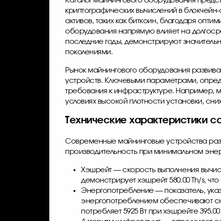
Каталог майнингового оборудования предс
криптографических вычислений в блокчей
активов, таких как биткоин, благодаря оп
оборудования напрямую влияет на долгос
последние годы, демонстрируют значитель
поколениями.
Рынок майнингового оборудования развивае
устройств. Ключевыми параметрами, опре
требования к инфраструктуре. Например, 
условиях высокой плотности установки, сн
Технические характеристики с
Современные майнинговые устройства ра
производительность при минимальном энерг
Хэшрейт — скорость выполнения вычисл
демонстрирует хэшрейт 580.00 Th/s, чт
Энергопотребление — показатель, указ
энергопотреблением обеспечивают сн
потребляет 5925 Вт при хэшрейте 395.00 