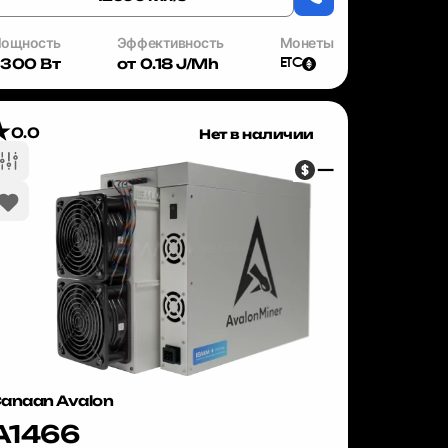
ощность
Эффективность
Монеты
300 Вт
от 0.18 J/Mh
ETC
0.0
Нет в наличии
—
anaan Avalon
A1466