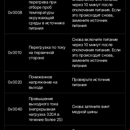
перегрева при
через 10 минут после
отборе проб
отключения питания. Если
0x0008
температуры
это происходит снова,
окружающей
замените источник
среды в источнике
питания
питания
Снова включите питание
через 10 минут после
Перегрузка по току
отключения питания. Если
0x0010
на первичной
это происходит снова,
стороне
замените источник
питания
Пониженное
Проверьте источник
0x0020
напряжение на
питания
выходе
Превышение
выходного тока
Снова затяните винт
0x0040
(непрерывная
медной шины
нагрузка 320A в
течение более 2S)