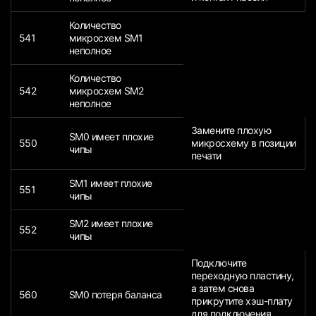
Количество
541
микросхем SM1
неполное
Количество
542
микросхем SM2
неполное
Замените плохую
SM0 имеет плохие
550
микросхему в позиции
чипы
печати
SM1 имеет плохие
551
чипы
SM2 имеет плохие
552
чипы
Подключите
переходную пластину,
а затем снова
560
SM0 потеря баланса
прикрутите хэш-плату
для подключения