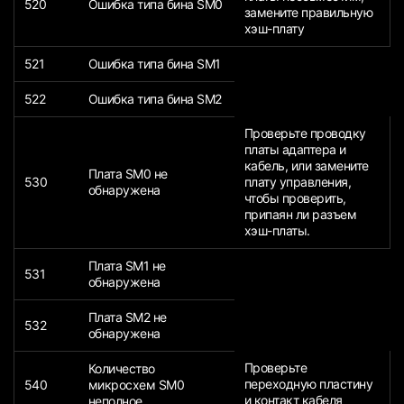
520
Ошибка типа бина SM0
замените правильную
хэш-плату
521
Ошибка типа бина SM1
522
Ошибка типа бина SM2
Проверьте проводку
платы адаптера и
кабель, или замените
Плата SM0 не
530
плату управления,
обнаружена
чтобы проверить,
припаян ли разъем
хэш-платы.
Плата SM1 не
531
обнаружена
Плата SM2 не
532
обнаружена
Проверьте
Количество
переходную пластину
540
микросхем SM0
и контакт кабеля
неполное