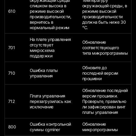
окружающей среды
температуру
слишком высока в
окружающей среды, в
610
режиме высокой
режиме высокой
производительности,
производительности
вернитесь в
должна быть ниже 30
нормальный режим
℃.
На плате управления
Обновление
отсутствует
701
соответствующего
микросхема
типа микропрограммы
поддержки
Обновите до
Ошибка платы
710
последней версии
управления
прошивки
Обновление последней
Плата управления
версии прошивки.
712
перезагрузилась как
Проверьте, правильно
исключение
ли зафиксирован винт
платы управления
Ошибка контрольной
Обновление
800
суммы cgminer
микропрограммы