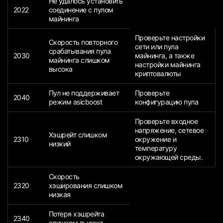
Не удалось установить
2022
соединение с пулом
майнинга
Проверьте настройки
Скорость повторного
сети или пула
срабатывания пула
2030
майнинга, а также
майнинга слишком
настройки майнинга
высока
криптовалюты
Пул не поддерживает
Проверьте
2040
режим asicboost
конфигурацию пула
Проверьте входное
напряжение, сетевое
Хэшрейт слишком
2310
окружение и
низкий
температуру
окружающей среды.
Скорость
2320
хэширования слишком
низкая
Потеря хэшрейта
2340
слишком высока