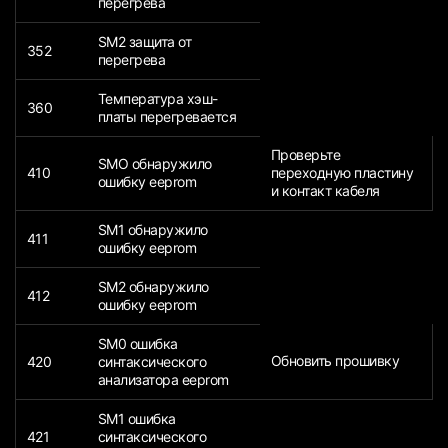
перегрева
SM2 защита от
352
перегрева
Температура хэш-
360
платы перегревается
Проверьте
SMO обнаружило
410
переходную пластину
ошибку eeprom
и контакт кабеля
SM1 обнаружило
411
ошибку eeprom
SM2 обнаружило
412
ошибку eeprom
SM0 ошибка
Обновить прошивку
420
синтаксического
анализатора eeprom
SM1 ошибка
421
синтаксического