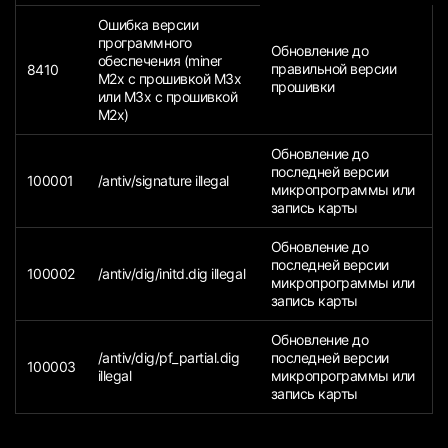
Ошибка версии
программного
Обновление до
обеспечения (miner
правильной версии
8410
M2x с прошивкой M3x
прошивки
или M3x с прошивкой
M2x)
Обновление до
последней версии
100001
/antiv/signature illegal
микропрограммы или
запись карты
Обновление до
последней версии
100002
/antiv/dig/initd.dig illegal
микропрограммы или
запись карты
Обновление до
/antiv/dig/pf_partial.dig
последней версии
100003
illegal
микропрограммы или
запись карты