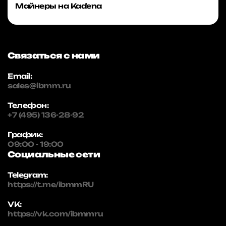
Майнеры на Kadena
Связаться с нами
Email:
sales@ibmm.ru
Телефон:
+7 (495) 136-28-92
График:
09:00 - 19:00
Социальные сети
Telegram:
https://t.me/ibmmRU
VK:
https://vk.com/ibmmru