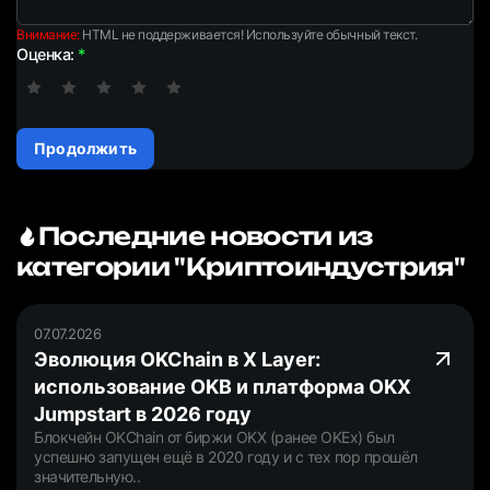
Внимание:
HTML не поддерживается! Используйте обычный текст.
Оценка:
Продолжить
Последние новости из
категории "Криптоиндустрия"
07.07.2026
Эволюция OKChain в X Layer:
использование OKB и платформа OKX
Jumpstart в 2026 году
Блокчейн OKChain от биржи OKX (ранее OKEx) был
успешно запущен ещё в 2020 году и с тех пор прошёл
значительную..