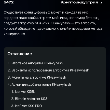
5472
Криптоиндустрия
Существует сотни цифровых монет, и каждая из них
поддерживает свой алгоритм майнинга, например биткоин,
следует алгоритму SHA-256. KHeavyhash — это алгоритм,
который объединяет деривацию ключей и передовые методы
хеширования.
Оглавление
Что такое алгоритм KHeavyhash
Варианты использования алгоритма KHeavyhash
Монеты на алгоритме KHeavyhash
Асики для добычи монет KHeavyhash
Iceriver KS5L
Bitmain Antminer KS3
IceRiver KS0 PRO