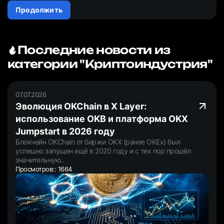
Продолжить
Последние новости из
категории "Криптоиндустрия"
07.07.2026
Эволюция OKChain в X Layer:
использование OKB и платформа OKX
Jumpstart в 2026 году
Блокчейн OKChain от биржи OKX (ранее OKEx) был
успешно запущен ещё в 2020 году и с тех пор прошёл
значительную..
Просмотров:: 1664