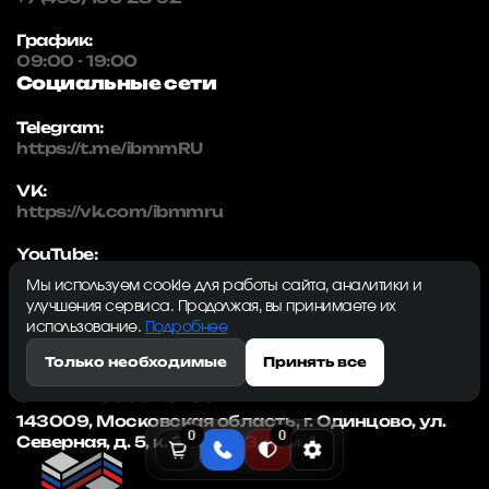
График:
09:00 - 19:00
Социальные сети
Telegram:
https://t.me/ibmmRU
VK:
https://vk.com/ibmmru
YouTube:
https://www.youtube.com/@IBMMtechnology
Мы используем cookie для работы сайта, аналитики и
Реквизиты
улучшения сервиса. Продолжая, вы принимаете их
использование.
Подробнее
IBMM | technology
Только необходимые
Принять все
ИНН: 5032334982
ОГРН: 1215000115230
143009, Московская область, г. Одинцово, ул.
0
0
Северная, д. 5, к. 3, кв. 353, ком. 1