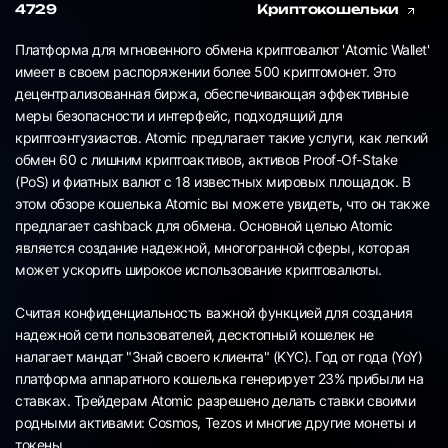
4729
Криптокошельки
Платформа для мгновенного обмена криптовалют 'Atomic Wallet'
имеет в своем распоряжении более 500 криптомонет. Это
децентрализованная биржа, обеспечивающая эффективные
меры безопасности и интерфейс, подходящий для
криптоэнтузиастов. Atomic предлагает такие услуги, как легкий
обмен 60 с лишним криптоактивов, активов Proof-Of-Stake
(PoS) и фиатных валют с 18 известных мировых площадок. В
этом обзоре кошелька Atomic вы можете увидеть, что он также
предлагает cashback для обмена. Основной целью Atomic
является создание надежной, многогранной сферы, которая
может ускорить широкое использование криптовалюты.
Считая конфиденциальность важной функцией для создания
надежной сети пользователей, десктопный кошелек не
налагает мандат "Знай своего клиента" (KYC). Год от года (YoY)
платформа аппаратного кошелька генерирует 23% прибыли на
ставках. Трейдерам Atomic разрешено делать ставки своими
родными активами: Cosmos, Tezos и многие другие монеты и
токены.