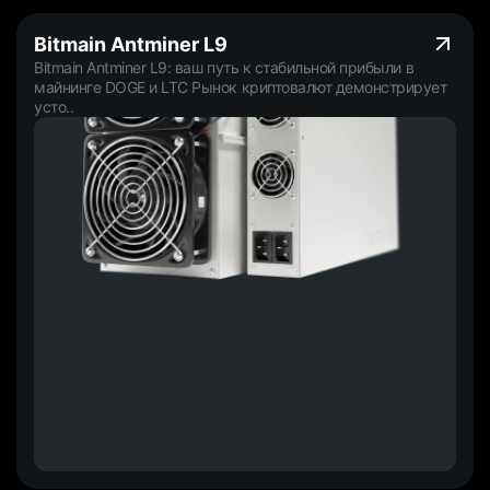
Bitmain Antminer L9
Bitmain Antminer L9: ваш путь к стабильной прибыли в
майнинге DOGE и LTC Рынок криптовалют демонстрирует
усто..