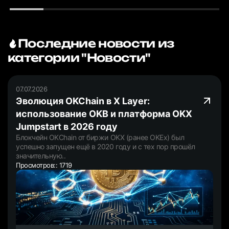
Последние новости из
категории "Новости"
07.07.2026
Эволюция OKChain в X Layer:
использование OKB и платформа OKX
Jumpstart в 2026 году
Блокчейн OKChain от биржи OKX (ранее OKEx) был
успешно запущен ещё в 2020 году и с тех пор прошёл
значительную..
Просмотров:: 1719