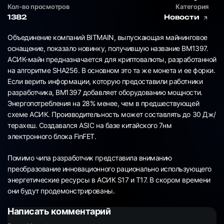
Кол-во просмотров
Категория
1382
Новости
Объединение компаний BITMAIN, выпускающая майнинговое
оснащение, показало новинку, получившую название BM1397.
АСИК-майн предназначается для криптовалюты, разработанной
на алгоритме SHA256. В основном это та же монета и ее форки.
Если верить информации, которую предоставили работники
разработчика, BM1397 добавляет оборудованию мощности.
Энергопотребления на 28% менее, чем в предшествующей
схеме АСИК. Производительность может составлять до 30 Дж/
терахеш. Создавался ASIC на базе китайского 7нм
электронного блока FinFET.
Помимо чипа разработчик представила вниманию
преобразование инновационного рационально использующего
энергетические ресурсы в АСИК S17 и T17. В скором времени
они будут продемонстрированы.
Написать комментарий