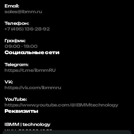
Email:
sales@ibmm.ru
Телефон:
+7 (495) 136-28-92
График:
09:00 - 19:00
Социальные сети
Telegram:
https://t.me/ibmmRU
VK:
https://vk.com/ibmmru
YouTube:
https://www.youtube.com/@IBMMtechnology
Реквизиты
IBMM | technology
ИНН: 5032334982