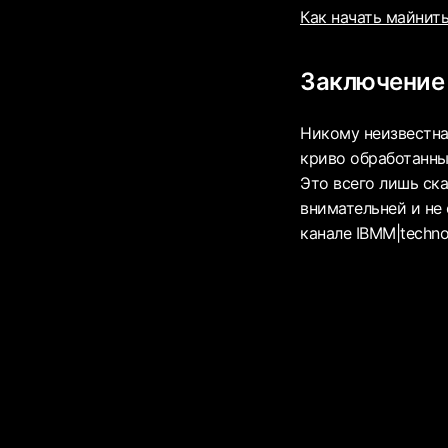
Как начать майнит
Заключение
Никому неизвестна
криво обработанны
Это всего лишь ск
внимательней и не
канале IBMM|techno