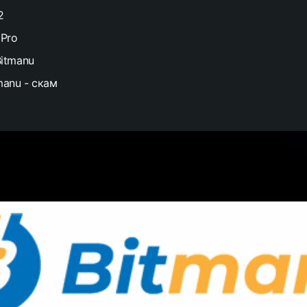
2
 Pro
itmanu
manu - скам