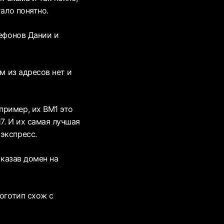
тало понятно.
лефонов Дании и
м из адресов нет и
пример, их BM1 это
7. И их самая лучшая
экспресс.
указав домен на
логотип схож с