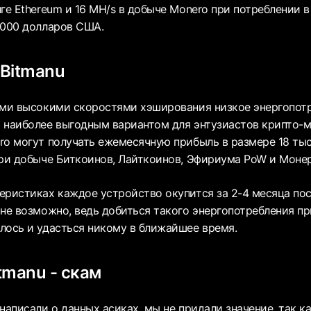
ге Ethereum и 16 MH/s в добыче Monero при потреблении в 
 000 долларов США.
Bitmanu
ими высокими скоростями хэширования низкое энергопот
 наиболее выгодным вариантом для энтузиастов крипто-м
o могут получать ежемесячную прибыль в размере 18 тыс.,
при добыче Биткоинов, Лайткоинов, Эфириума PoW и Моне
еристиках каждое устройство окупится за 2-4 месяца пос
 не возможно, ведь добиться такого энергопотребления п
лось и удасться никому в ближайшее время.
tmanu - скам
написали о данных асиках, мы не придали значение, так ка