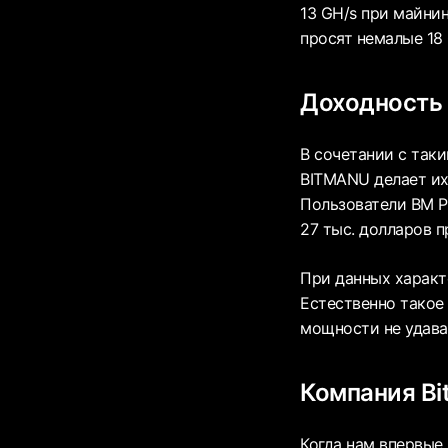
13 GH/s при майнин
просят немалые 18
Доходность 
В сочетании с так
BITMANU делает их
Пользователи BM Pr
27 тыс. долларов 
При данных характ
Естественно такое
мощности не удава
Компания Bi
Когда нам впервые 