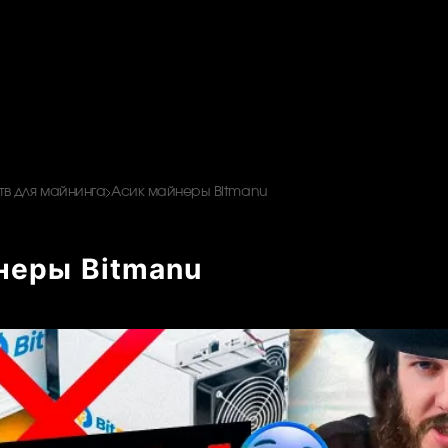
в для майнинга
Асик майнеры Bitmanu
неры Bitmanu