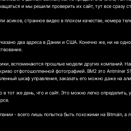
чащаться и мы решили проверить их сайт, тут все сразу с
ли асиков, странное видео в плохом качестве, номера те
указано два адреса в Дании и США. Конечно же, ни на одно
ствование.
сики, вспоминаются прошлые модели других компаний. На
криво отфотошопленной фотографией. BM2 это Antminer S1
ленный шкаф управления, заказать его можно даже на али
 в тот же день, что и сайт. Это можно легко определить, 
рсе.
ании - всего лишь попытка быть похожими на Bitmain, а 