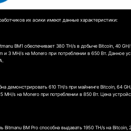
работчиков их асики имеют данные характеристики:
manu BM1 обеспечивает 380 TH/s в добыче Bitcoin, 40 GH/s 
um и 3 MH/s на Monero при потреблении в 650 Вт. Данное у
А.
на демонстрировать 610 TH/s при майнинге Bitcoin, 64 GH/s
 5 MH/s на Monero при потреблении в 850 Вт. Цена устро
 Bitmanu BM Pro способна выдавать 1950 TH/s на Bitcoin, 20