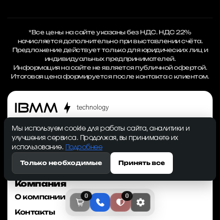
*Все цены на сайте указаны без НДС. НДС 22%
начисляется дополнительно при выставлении счёта.
Предложение действует только для юридических лиц и
индивидуальных предпринимателей.
Информация на сайте не является публичной офертой.
Итоговая цена формируется после контакта с клиентом.
Продаём и настраиваем
Мы используем cookie для работы сайта, аналитики и
майнинг‑оборудование под ключ: от покупки
улучшения сервиса. Продолжая, вы принимаете их
ASIC до запуска на дешевом тарифе и
использование.
Подробнее
поддержке 24/7, чтобы вы добывали больше, а
тратили меньше.
Только необходимые
Принять все
Компания
О компании
0
0
Контакты