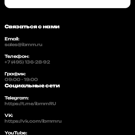
Связаться с нами
Email:
sales@ibmm.ru
Телефон:
+7 (495) 136-28-92
График:
09:00 - 19:00
Социальные сети
Telegram:
https://t.me/ibmmRU
VK:
https://vk.com/ibmmru
YouTube: