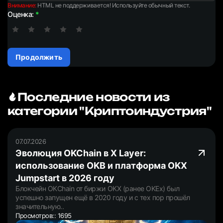
Внимание:
HTML не поддерживается! Используйте обычный текст.
Оценка:
Продолжить
Последние новости из
категории "Криптоиндустрия"
07.07.2026
Эволюция OKChain в X Layer:
использование OKB и платформа OKX
Jumpstart в 2026 году
Блокчейн OKChain от биржи OKX (ранее OKEx) был
успешно запущен ещё в 2020 году и с тех пор прошёл
значительную..
Просмотров:: 1695