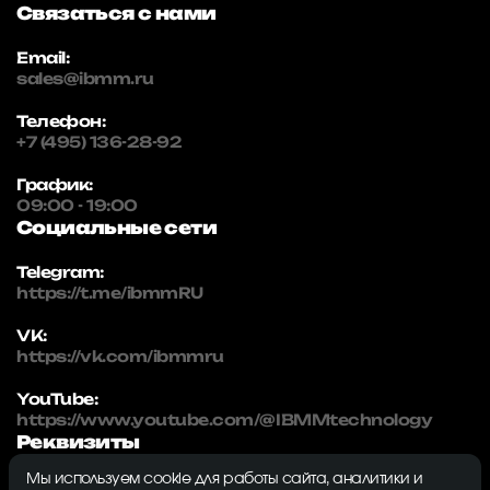
Связаться с нами
Email:
sales@ibmm.ru
Телефон:
+7 (495) 136-28-92
График:
09:00 - 19:00
Социальные сети
Telegram:
https://t.me/ibmmRU
VK:
https://vk.com/ibmmru
YouTube:
https://www.youtube.com/@IBMMtechnology
Реквизиты
Мы используем cookie для работы сайта, аналитики и