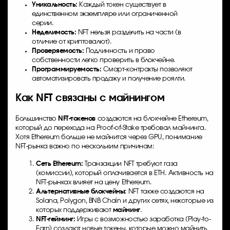
Уникальность:
Каждый токен существует в
единственном экземпляре или ограниченной
серии.
Неделимость:
NFT нельзя разделить на части (в
отличие от криптовалют).
Проверяемость:
Подлинность и право
собственности легко проверить в блокчейне.
Программируемость:
Смарт-контракты позволяют
автоматизировать продажу и получение роялти.
Как NFT связаны с майнингом
Большинство
NFT-токенов
создаются на блокчейне Ethereum,
который до перехода на Proof-of-Stake требовал майнинга.
Хотя Ethereum больше не майнится через GPU, понимание
NFT-рынка важно по нескольким причинам:
Сеть Ethereum:
Транзакции NFT требуют газа
(комиссии), который оплачивается в ETH. Активность на
NFT-рынках влияет на цену Ethereum.
Альтернативные блокчейны:
NFT также создаются на
Solana, Polygon, BNB Chain и других сетях, некоторые из
которых поддерживают
майнинг
.
NFT-гейминг:
Игры с возможностью заработка (Play-to-
Earn) создают новые токены, которые можно майнить