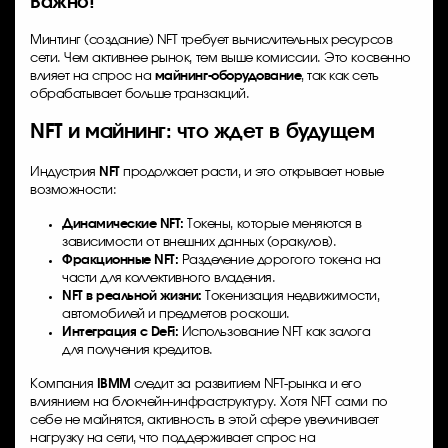
Важно!
Минтинг (создание) NFT требует вычислительных ресурсов
сети. Чем активнее рынок, тем выше комиссии. Это косвенно
влияет на спрос на
майнинг-оборудование
, так как сеть
обрабатывает больше транзакций.
NFT и майнинг: что ждет в будущем
Индустрия
NFT
продолжает расти, и это открывает новые
возможности:
Динамические NFT:
Токены, которые меняются в
зависимости от внешних данных (оракулов).
Фракционные NFT:
Разделение дорогого токена на
части для коллективного владения.
NFT в реальной жизни:
Токенизация недвижимости,
автомобилей и предметов роскоши.
Интеграция с DeFi:
Использование NFT как залога
для получения кредитов.
Компания
IBMM
следит за развитием NFT-рынка и его
влиянием на блокчейн-инфраструктуру. Хотя NFT сами по
себе не майнятся, активность в этой сфере увеличивает
нагрузку на сети, что поддерживает спрос на