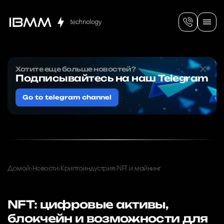
Хотите еще больше новостей?
Подписывайтесь на наш Telegram
Go to telegram channel
Домой
Новости
Криптоиндустрия
NFT и майнинг
NFT: цифровые активы,
блокчейн и возможности для