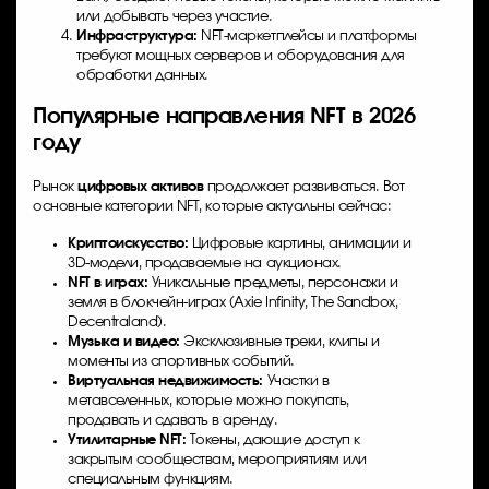
или добывать через участие.
Инфраструктура:
NFT-маркетплейсы и платформы
требуют мощных серверов и оборудования для
обработки данных.
Популярные направления NFT в 2026
году
Рынок
цифровых активов
продолжает развиваться. Вот
основные категории NFT, которые актуальны сейчас:
Криптоискусство:
Цифровые картины, анимации и
3D-модели, продаваемые на аукционах.
NFT в играх:
Уникальные предметы, персонажи и
земля в блокчейн-играх (Axie Infinity, The Sandbox,
Decentraland).
Музыка и видео:
Эксклюзивные треки, клипы и
моменты из спортивных событий.
Виртуальная недвижимость:
Участки в
метавселенных, которые можно покупать,
продавать и сдавать в аренду.
Утилитарные NFT:
Токены, дающие доступ к
закрытым сообществам, мероприятиям или
специальным функциям.