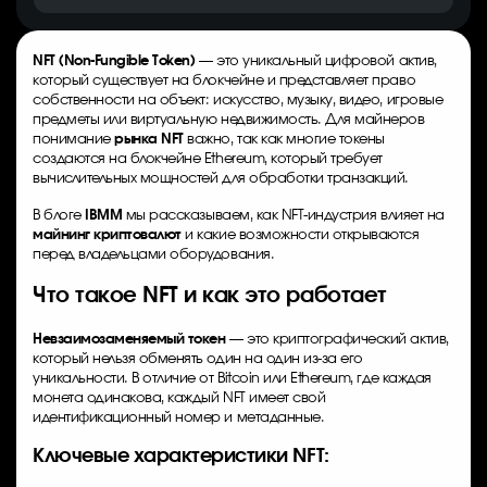
NFT (Non-Fungible Token)
— это уникальный цифровой актив,
который существует на блокчейне и представляет право
собственности на объект: искусство, музыку, видео, игровые
предметы или виртуальную недвижимость. Для майнеров
понимание
рынка NFT
важно, так как многие токены
создаются на блокчейне Ethereum, который требует
вычислительных мощностей для обработки транзакций.
В блоге
IBMM
мы рассказываем, как NFT-индустрия влияет на
майнинг криптовалют
и какие возможности открываются
перед владельцами оборудования.
Что такое NFT и как это работает
Невзаимозаменяемый токен
— это криптографический актив,
который нельзя обменять один на один из-за его
уникальности. В отличие от Bitcoin или Ethereum, где каждая
монета одинакова, каждый NFT имеет свой
идентификационный номер и метаданные.
Ключевые характеристики NFT: