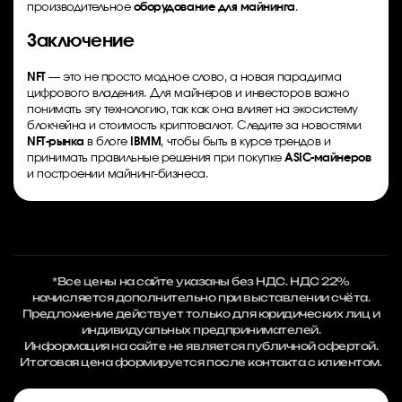
производительное
оборудование для майнинга
.
Заключение
NFT
— это не просто модное слово, а новая парадигма
цифрового владения. Для майнеров и инвесторов важно
понимать эту технологию, так как она влияет на экосистему
блокчейна и стоимость криптовалют. Следите за новостями
NFT-рынка
в блоге
IBMM
, чтобы быть в курсе трендов и
принимать правильные решения при покупке
ASIC-майнеров
и построении майнинг-бизнеса.
*Все цены на сайте указаны без НДС. НДС 22%
начисляется дополнительно при выставлении счёта.
Предложение действует только для юридических лиц и
индивидуальных предпринимателей.
Информация на сайте не является публичной офертой.
Итоговая цена формируется после контакта с клиентом.