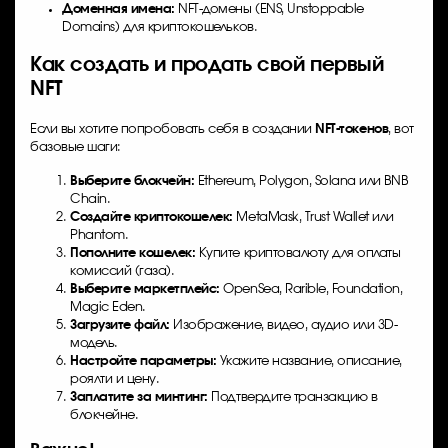
Доменная имена:
NFT-домены (ENS, Unstoppable
Domains) для криптокошельков.
Как создать и продать свой первый
NFT
Если вы хотите попробовать себя в создании
NFT-токенов
, вот
базовые шаги:
Выберите блокчейн:
Ethereum, Polygon, Solana или BNB
Chain.
Создайте криптокошелек:
MetaMask, Trust Wallet или
Phantom.
Пополните кошелек:
Купите криптовалюту для оплаты
комиссий (газа).
Выберите маркетплейс:
OpenSea, Rarible, Foundation,
Magic Eden.
Загрузите файл:
Изображение, видео, аудио или 3D-
модель.
Настройте параметры:
Укажите название, описание,
роялти и цену.
Заплатите за минтинг:
Подтвердите транзакцию в
блокчейне.