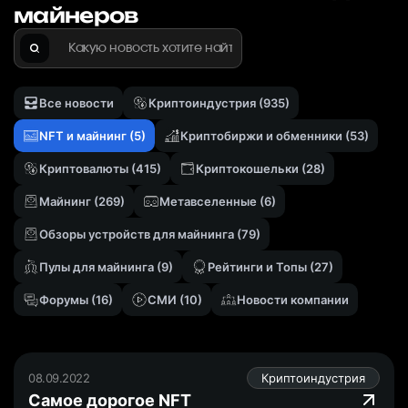
майнеров
Найти
Все новости
Криптоиндустрия
(935)
NFT и майнинг
(5)
Криптобиржи и обменники
(53)
Криптовалюты
(415)
Криптокошельки
(28)
Майнинг
(269)
Метавселенныe
(6)
Обзоры устройств для майнинга
(79)
Пулы для майнинга
(9)
Рейтинги и Топы
(27)
Форумы
(16)
СМИ
(10)
Новости компании
08.09.2022
Криптоиндустрия
Самое дорогое NFT