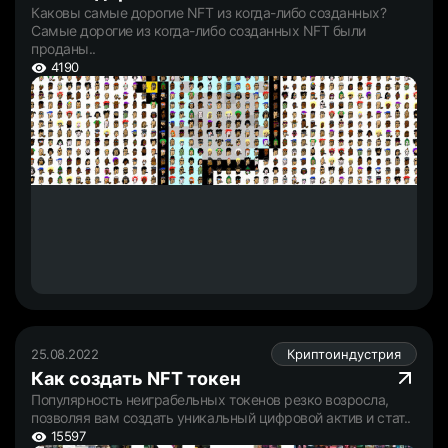
Каковы самые дорогие NFT из когда-либо созданных?
Самые дорогие из когда-либо созданных NFT были
проданы..
4190
25.08.2022
Криптоиндустрия
Как создать NFT токен
Популярность неиграбельных токенов резко возросла,
позволяя вам создать уникальный цифровой актив и стат..
15597