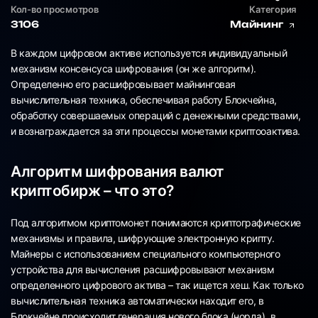
Кол-во просмотров
Категория
3106
Майнинг
В каждом цифровом активе используется индивидуальный
механизм консенсуса шифрования (он же алгоритм).
Определенно его расшифровывает майнинговая
вычислительная техника, обеспечивая работу Блокчейна,
обработку совершаемых операций с денежными средствами,
и вознаграждается за эти процессы монетами криптооактива.
Алгоритм шифрования валют
криптобирж – что это?
Под алгоритмом криптомонет понимаются криптографические
механизмы и правила, шифрующие электронную крипту.
Майнеры с использованием специального компьютерного
устройства для вычисления расшифровывают механизм
определенного цифрового актива – так ищется хеш. Как только
вычислительная техника автоматически находит его, в
Блокчейне происходит генерация нового блока (норда), в