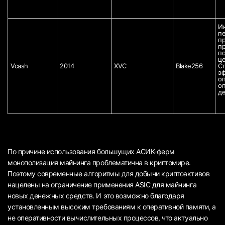
Ин
пе
пр
п
по
це
Vcash
2014
XVC
Blake256
Сп
эф
оп
оп
де
По причине использования большущих АСИК-ферм
монополизация майнинга проблематична в криптомире.
Поэтому современные алгоритмы для добычи криптоактивов
нацелены на ограничение применения ASIC для майнинга
новых денежных средств. И это возможно благодаря
установленным высоким требованиям к оперативной памяти, а
не оперативности вычислительных процессов, что актуально