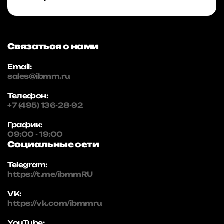
Связаться с нами
Email:
sales@ibmm.ru
Телефон:
+7 (495) 136-28-92
График:
09:00 - 19:00
Социальные сети
Telegram:
https://t.me/ibmmRU
VK:
https://vk.com/ibmmru
YouTube: