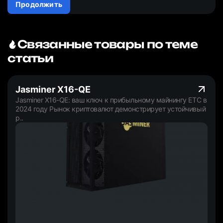
Продолжить
Связанные товары по теме
статьи
Jasminer X16-QE
Jasminer X16-QE: ваш ключ к прибыльному майнингу ETC в
2024 году Рынок криптовалют демонстрирует устойчивый
р..