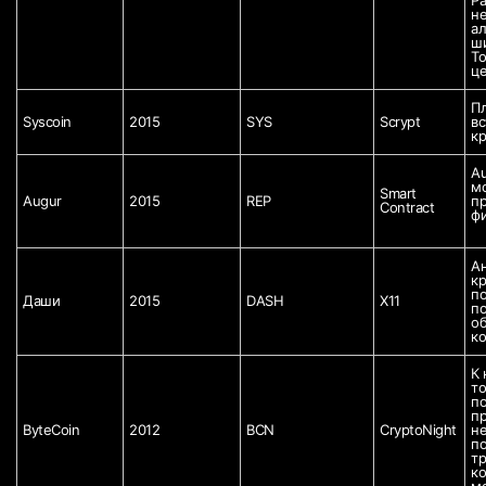
н
ал
ши
То
ц
Пл
Syscoin
2015
SYS
Scrypt
вс
кр
Au
мо
Smart 
Augur
2015
REP
пр
Contract
фи
А
кр
по
Даши
2015
DASH
X11
по
об
ко
К 
то
по
пр
ByteCoin
2012
BCN
CryptoNight
не
по
тр
ко
м