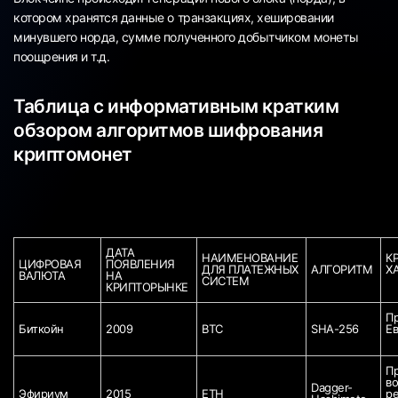
котором хранятся данные о транзакциях, хешировании
минувшего норда, сумме полученного добытчиком монеты
поощрения и т.д.
Таблица с информативным кратким
обзором алгоритмов шифрования
криптомонет
ДАТА 
НАИМЕНОВАНИЕ 
КР
ЦИФРОВАЯ 
ПОЯВЛЕНИЯ 
ДЛЯ ПЛАТЕЖНЫХ 
АЛГОРИТМ 
Х
ВАЛЮТА 
НА 
СИСТЕМ 
КРИПТОРЫНКЕ 
Пр
Биткойн 
2009
BTC
SHA-256 
Ев
Пр
во
Dagger-
Эфириум
2015
ETH
ре