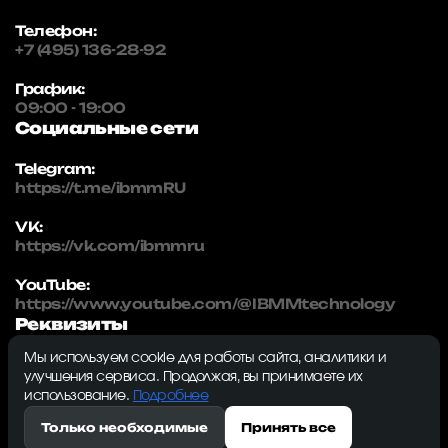
Телефон:
+7 (495) 136-28-92
График:
09:00 - 19:00
Социальные сети
Telegram:
https://t.me/ibmmRU
VK:
https://vk.com/ibmmru
YouTube:
https://www.youtube.com/@IBMMtechnology
Реквизиты
Мы используем cookie для работы сайта, аналитики и
IBMM | technology
улучшения сервиса. Продолжая, вы принимаете их
ИНН: 5032334982
использование.
Подробнее
ОГРН: 1215000115230
Только необходимые
Принять все
143009, Московская область, г. Одинцово, ул.