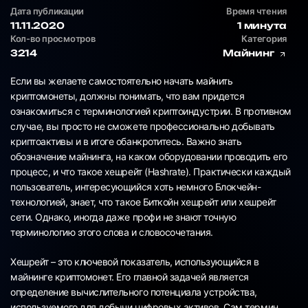
Дата публикации
Время чтения
11.11.2020
1 минута
Кол-во просмотров
Категория
3214
Майнинг
Если вы желаете самостоятельно начать майнить
криптомонеты, должны понимать, что вам придется
ознакомиться с терминологией криптоиндустрии. В противном
случае, вы просто не сможете профессионально добывать
криптоактивы и в итоге обанкротитесь. Важно знать
обозначение майнинга, на каком оборудовании проводить его
процесс, и что такое хешрейт (Hashrate). Практически каждый
пользователь, интересующийся хоть немного Блокчейн-
технологией, знает, что такое Биткойн хешрейт или хешрейт
сети. Однако, иногда даже профи не знают точную
терминологию этого слова и словосочетания.
Хешрейт – это ключевой показатель, использующийся в
майнинге криптомонет. Его главной задачей является
определение вычислительного потенциала устройства,
используемого для добычи цифровых активов. Сам термин