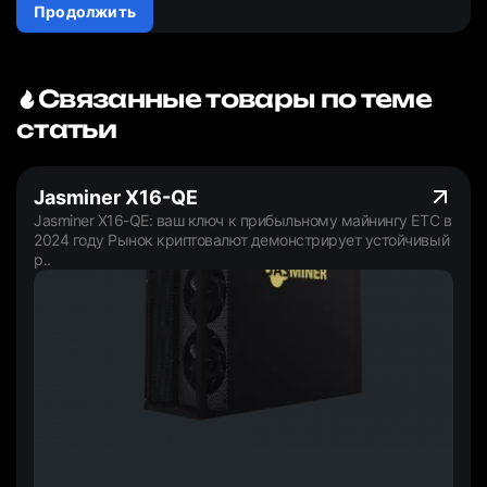
Продолжить
Связанные товары по теме
статьи
Jasminer X16-QE
Jasminer X16-QE: ваш ключ к прибыльному майнингу ETC в
2024 году Рынок криптовалют демонстрирует устойчивый
р..