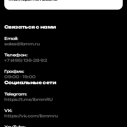
Связаться с нами
Email:
sales@ibmm.ru
Телефон:
+7 (495) 136-28-92
График:
09:00 - 19:00
Социальные сети
Telegram:
https://t.me/ibmmRU
VK:
https://vk.com/ibmmru
YouTube: